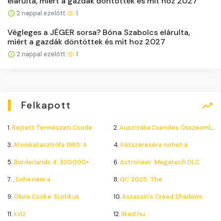
elárulta, miért a gazdák döntöttek és mit hoz 2027
2 nappal ezelőtt
1
Végleges a JÉGER sorsa? Bóna Szabolcs elárulta,
miért a gazdák döntöttek és mit hoz 2027
2 nappal ezelőtt
1
Felkapott
1.
Rejtett Természeti Csoda
2.
Ausztrália Csendes Összeomlása
3.
Atomkatasztrófa 1985: A
4.
Kétszeresére nőhet a
5.
Borderlands 4: 300.000+
6.
Astroneer: Megatech DLC
7.
„Soha nem a
8.
GC 2025: The
9.
Olivia Cooke: Erotikus
10.
Assassin's Creed Shadows
11.
kvíz
12.
liked.hu