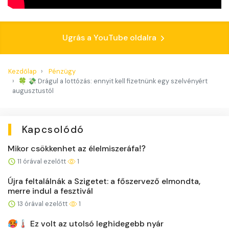
Ugrás a YouTube oldalra
Kezdőlap
Pénzügy
🍀 💸 Drágul a lottózás: ennyit kell fizetnünk egy szelvényért
augusztustól
Kapcsolódó
Mikor csökkenhet az élelmiszeráfa⁉️
11 órával ezelőtt
1
Újra feltalálnák a Szigetet: a főszervező elmondta,
merre indul a fesztivál
13 órával ezelőtt
1
🥵🌡️ Ez volt az utolsó leghidegebb nyár