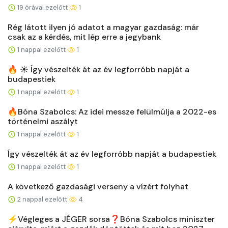
19 órával ezelőtt
1
Rég látott ilyen jó adatot a magyar gazdaság: már
csak az a kérdés, mit lép erre a jegybank
1 nappal ezelőtt
1
🔥 ☀️ Így vészelték át az év legforróbb napját a
budapestiek
1 nappal ezelőtt
1
🔥Bóna Szabolcs: Az idei messze felülmúlja a 2022-es
történelmi aszályt
1 nappal ezelőtt
1
Így vészelték át az év legforróbb napját a budapestiek
1 nappal ezelőtt
1
A következő gazdasági verseny a vízért folyhat
2 nappal ezelőtt
4
⚡️Végleges a JÉGER sorsa❓Bóna Szabolcs miniszter