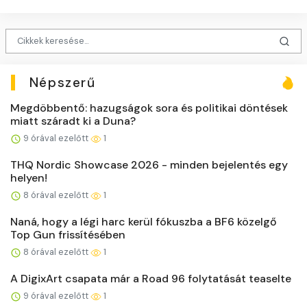
Népszerű
Megdöbbentő: hazugságok sora és politikai döntések
miatt száradt ki a Duna?
9 órával ezelőtt
1
THQ Nordic Showcase 2026 - minden bejelentés egy
helyen!
8 órával ezelőtt
1
Naná, hogy a légi harc kerül fókuszba a BF6 közelgő
Top Gun frissítésében
8 órával ezelőtt
1
A DigixArt csapata már a Road 96 folytatását teaselte
9 órával ezelőtt
1