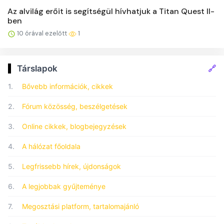
Az alvilág erőit is segítségül hívhatjuk a Titan Quest II-
ben
10 órával ezelőtt
1
🔗
Társlapok
1.
Bővebb információk, cikkek
2.
Fórum közösség, beszélgetések
3.
Online cikkek, blogbejegyzések
4.
A hálózat főoldala
5.
Legfrissebb hírek, újdonságok
6.
A legjobbak gyűjteménye
7.
Megosztási platform, tartalomajánló