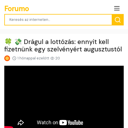
Forumo
🍀 💸 Drágul a lottózás: ennyit kell
fizetnünk egy szelvényért augusztustól
1 hónappal ezelőtt
20