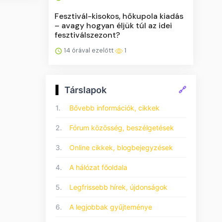
Fesztivál-kisokos, hőkupola kiadás
– avagy hogyan éljük túl az idei
fesztiválszezont?
14 órával ezelőtt
1
Társlapok
🔗
1.
Bővebb információk, cikkek
2.
Fórum közösség, beszélgetések
3.
Online cikkek, blogbejegyzések
4.
A hálózat főoldala
5.
Legfrissebb hírek, újdonságok
6.
A legjobbak gyűjteménye