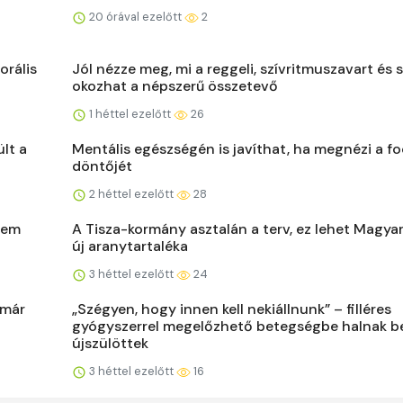
20 órával ezelőtt
2
orális
Jól nézze meg, mi a reggeli, szívritmuszavart és 
okozhat a népszerű összetevő
1 héttel ezelőtt
26
lt a
Mentális egészségén is javíthat, ha megnézi a f
döntőjét
2 héttel ezelőtt
28
sem
A Tisza-kormány asztalán a terv, ez lehet Magya
új aranytartaléka
3 héttel ezelőtt
24
 már
„Szégyen, hogy innen kell nekiállnunk” – filléres
gyógyszerrel megelőzhető betegségbe halnak b
újszülöttek
3 héttel ezelőtt
16