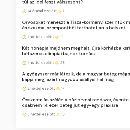
túl az idei fesztiválszezont?
14 órával ezelőtt
1
Orvosokat meneszt a Tisza-kormány, szerintük m
és szakmai szempontból tarthatatlan a helyzet
1 héttel ezelőtt
11
Két hónapja majdnem meghalt, újra kórházba kerü
hétszeres olimpiai bajnok tornász
1 héttel ezelőtt
29
A gyógyszer már létezik, de a magyar beteg még
kapja meg, ezért nagyobb eséllyel hal meg
2 héttel ezelőtt
17
Összeomlás szélén a háziorvosi rendszer, évente
csaknem 14 ezer beteg jut egy-egy praxisra
3 héttel ezelőtt
16