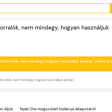
forralók, nem mindegy, hogyan használjuk
vízforralók, nem mindegy, hogyan használjuk azokat" cikket a 
forralók, nem mindegy, hogyan használjuk azokat
n éljük
Nyári Dia megszólalt kislánya állapotáról