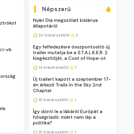
Népszerű
Nyári Dia megszólalt kislánya
sztrókot
állapotáról
20 órával ezelőtt
2
Egy felfedezésre összpontosító új
oci-vb
trailer mutatja be a S.T.A.L.K.E.R. 2
kiegészítőjét, a Cost of Hope-ot
14 órával ezelőtt
1
rország
Új trailert kapott a szeptember 17-
én érkező Trails in the Sky 2nd
Chapter
15 órával ezelőtt
1
ele
Így dönti le a lábáról Európát a
hőségriadó: miért nem lép a
politika?
15 órával ezelőtt
1