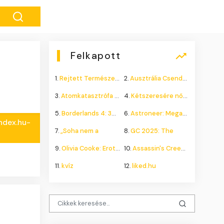
Felkapott
1.
Rejtett Természeti Csoda
2.
Ausztrália Csendes Összeomlása
3.
Atomkatasztrófa 1985: A
4.
Kétszeresére nőhet a
5.
Borderlands 4: 300.000+
6.
Astroneer: Megatech DLC
Index.hu-
7.
„Soha nem a
8.
GC 2025: The
9.
Olivia Cooke: Erotikus
10.
Assassin's Creed Shadows
11.
kvíz
12.
liked.hu