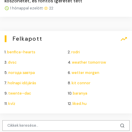
köszönetet, és fontos ígéretet tett
1 hónappal ezelőtt
22
Felkapott
1.
benfica–hearts
2.
rodri
3.
dvsc
4.
weather tomorrow
5.
погода завтра
6.
wetter morgen
7.
holnapi időjárás
8.
kit connor
9.
twente–dac
10.
baranya
11.
kvíz
12.
liked.hu