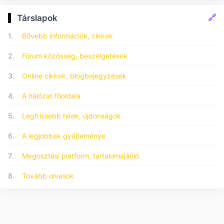
🔗
Társlapok
1.
Bővebb információk, cikkek
2.
Fórum közösség, beszélgetések
3.
Online cikkek, blogbejegyzések
4.
A hálózat főoldala
5.
Legfrissebb hírek, újdonságok
6.
A legjobbak gyűjteménye
7.
Megosztási platform, tartalomajánló
8.
Tovább olvasok