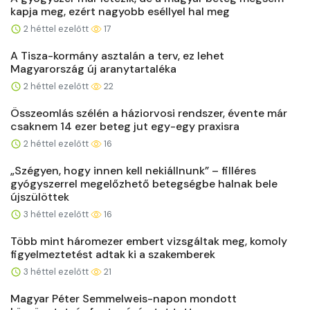
kapja meg, ezért nagyobb eséllyel hal meg
2 héttel ezelőtt
17
A Tisza-kormány asztalán a terv, ez lehet
Magyarország új aranytartaléka
2 héttel ezelőtt
22
Összeomlás szélén a háziorvosi rendszer, évente már
csaknem 14 ezer beteg jut egy-egy praxisra
2 héttel ezelőtt
16
„Szégyen, hogy innen kell nekiállnunk” – filléres
gyógyszerrel megelőzhető betegségbe halnak bele
újszülöttek
3 héttel ezelőtt
16
Több mint háromezer embert vizsgáltak meg, komoly
figyelmeztetést adtak ki a szakemberek
3 héttel ezelőtt
21
Magyar Péter Semmelweis-napon mondott