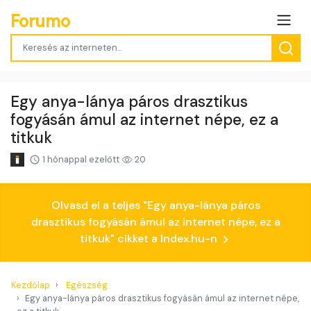
Forumo
Egy anya-lánya páros drasztikus
fogyásán ámul az internet népe, ez a
titkuk
1 hónappal ezelőtt
20
Olvasd el a teljes "Egy anya-lánya páros
drasztikus fogyásán ámul az internet népe, ez a
titkuk" cikket a Index.hu-n
Kezdőlap
Egészség
Egy anya-lánya páros drasztikus fogyásán ámul az internet népe,