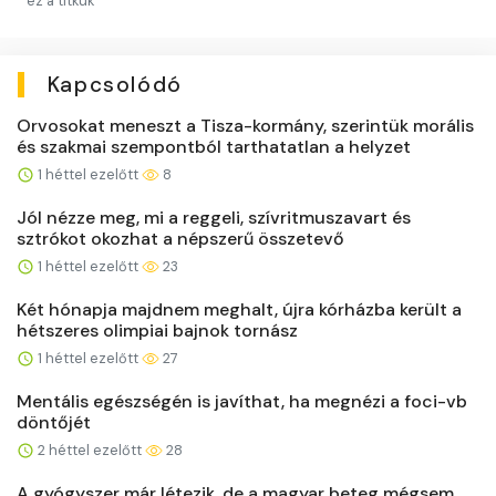
ez a titkuk
Kapcsolódó
Orvosokat meneszt a Tisza-kormány, szerintük morális
és szakmai szempontból tarthatatlan a helyzet
1 héttel ezelőtt
8
Jól nézze meg, mi a reggeli, szívritmuszavart és
sztrókot okozhat a népszerű összetevő
1 héttel ezelőtt
23
Két hónapja majdnem meghalt, újra kórházba került a
hétszeres olimpiai bajnok tornász
1 héttel ezelőtt
27
Mentális egészségén is javíthat, ha megnézi a foci-vb
döntőjét
2 héttel ezelőtt
28
A gyógyszer már létezik, de a magyar beteg mégsem