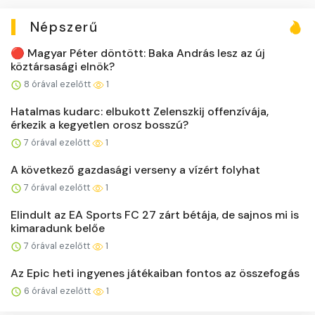
Népszerű
🔴 Magyar Péter döntött: Baka András lesz az új
köztársasági elnök?
8 órával ezelőtt
1
Hatalmas kudarc: elbukott Zelenszkij offenzívája,
érkezik a kegyetlen orosz bosszú?
7 órával ezelőtt
1
A következő gazdasági verseny a vízért folyhat
7 órával ezelőtt
1
Elindult az EA Sports FC 27 zárt bétája, de sajnos mi is
kimaradunk belőe
7 órával ezelőtt
1
Az Epic heti ingyenes játékaiban fontos az összefogás
6 órával ezelőtt
1