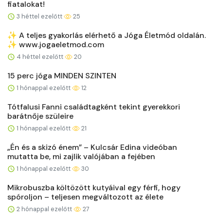
fiatalokat!
3 héttel ezelőtt
25
✨ A teljes gyakorlás elérhető a Jóga Életmód oldalán.
✨ www.jogaeletmod.com
4 héttel ezelőtt
20
15 perc jóga MINDEN SZINTEN
1 hónappal ezelőtt
12
Tótfalusi Fanni családtagként tekint gyerekkori
barátnője szüleire
1 hónappal ezelőtt
21
„Én és a skizó énem” – Kulcsár Edina videóban
mutatta be, mi zajlik valójában a fejében
1 hónappal ezelőtt
30
Mikrobuszba költözött kutyáival egy férfi, hogy
spóroljon – teljesen megváltozott az élete
2 hónappal ezelőtt
27