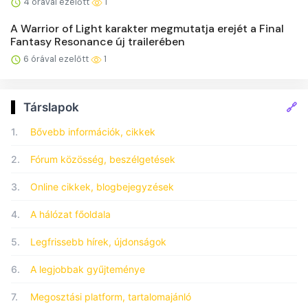
4 órával ezelőtt
1
A Warrior of Light karakter megmutatja erejét a Final
Fantasy Resonance új trailerében
6 órával ezelőtt
1
🔗
Társlapok
1.
Bővebb információk, cikkek
2.
Fórum közösség, beszélgetések
3.
Online cikkek, blogbejegyzések
4.
A hálózat főoldala
5.
Legfrissebb hírek, újdonságok
6.
A legjobbak gyűjteménye
7.
Megosztási platform, tartalomajánló