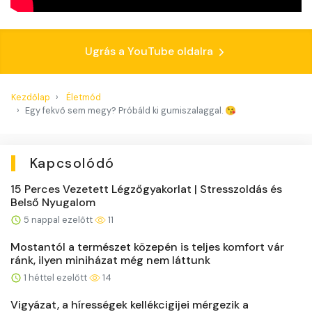
Ugrás a YouTube oldalra
Kezdőlap
Életmód
Egy fekvő sem megy? Próbáld ki gumiszalaggal. 😘
Kapcsolódó
15 Perces Vezetett Légzőgyakorlat | Stresszoldás és
Belső Nyugalom
5 nappal ezelőtt
11
Mostantól a természet közepén is teljes komfort vár
ránk, ilyen miniházat még nem láttunk
1 héttel ezelőtt
14
Vigyázat, a hírességek kellékcigijei mérgezik a