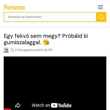
Forumo
Egy fekvő sem megy? Próbáld ki
gumiszalaggal. 😘
3 hónappal ezelőtt
58