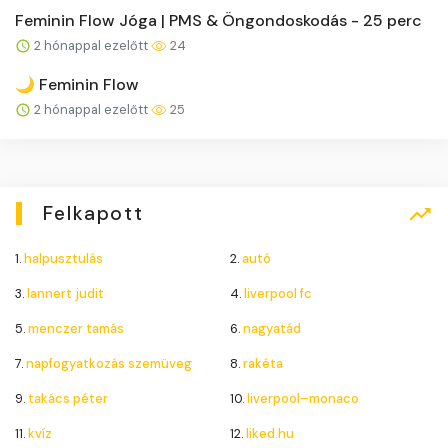
Feminin Flow Jóga | PMS & Öngondoskodás - 25 perc
2 hónappal ezelőtt
24
🌙 Feminin Flow
2 hónappal ezelőtt
25
Felkapott
1.
halpusztulás
2.
autó
3.
lannert judit
4.
liverpool fc
5.
menczer tamás
6.
nagyatád
7.
napfogyatkozás szemüveg
8.
rakéta
9.
takács péter
10.
liverpool–monaco
11.
kvíz
12.
liked.hu