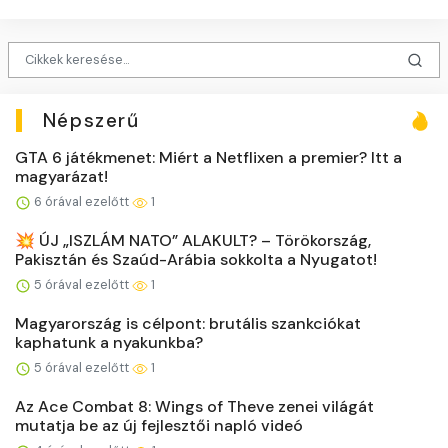
Népszerű
GTA 6 játékmenet: Miért a Netflixen a premier? Itt a
magyarázat!
6 órával ezelőtt
1
💥 ÚJ „ISZLÁM NATO” ALAKULT? – Törökország,
Pakisztán és Szaúd-Arábia sokkolta a Nyugatot!
5 órával ezelőtt
1
Magyarország is célpont: brutális szankciókat
kaphatunk a nyakunkba?
5 órával ezelőtt
1
Az Ace Combat 8: Wings of Theve zenei világát
mutatja be az új fejlesztői napló videó