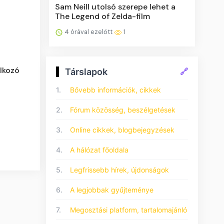
Sam Neill utolsó szerepe lehet a
The Legend of Zelda-film
4 órával ezelőtt
1
álkozó
Társlapok
🔗
1.
Bővebb információk, cikkek
2.
Fórum közösség, beszélgetések
3.
Online cikkek, blogbejegyzések
4.
A hálózat főoldala
5.
Legfrissebb hírek, újdonságok
6.
A legjobbak gyűjteménye
7.
Megosztási platform, tartalomajánló