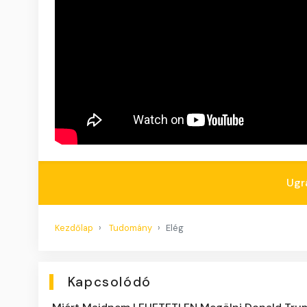
Ugr
Kezdőlap
Tudomány
Elég
Kapcsolódó