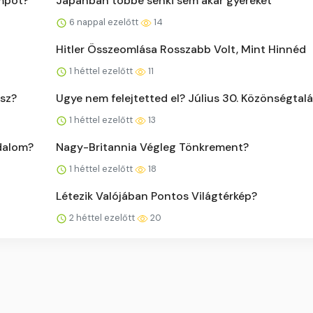
mpot?
Japánban többé senki sem akar gyereket
6 nappal ezelőtt
14
Hitler Összeomlása Rosszabb Volt, Mint Hinnéd
1 héttel ezelőtt
11
tsz?
Ugye nem felejtetted el? Július 30. Közönségtal
1 héttel ezelőtt
13
odalom?
Nagy-Britannia Végleg Tönkrement?
1 héttel ezelőtt
18
Létezik Valójában Pontos Világtérkép?
2 héttel ezelőtt
20