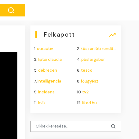
Felkapott
1.
euractiv
2.
készenléti rendőrség
3.
liptai claudia
4.
pósfai gábor
5.
debrecen
6.
tesco
7.
intelligencia
8.
főügyész
9.
incidens
10.
tv2
11.
kvíz
12.
liked.hu