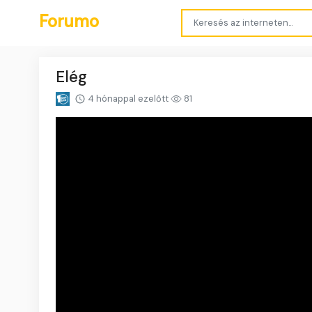
Forumo
Elég
4 hónappal ezelőtt
81