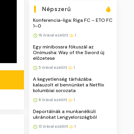
Népszerű
Konferencia-liga: Riga FC – ETO FC
1–0
16 órával ezelőtt
1
Egy minibossra fókuszál az
Onimusha: Way of the Sword új
előzetese
5 órával ezelőtt
1
A kegyetlenség tárházába
kalauzolt el bennünket a Netflix
kolumbiai sorozata
8 órával ezelőtt
1
Deportálnák a munkanélküli
ukránokat Lengyelországból
13 órával ezelőtt
1