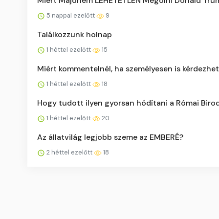
Miért Majdnem LEHETETLEN Megölni Donald Tru
5 nappal ezelőtt
9
Találkozzunk holnap
1 héttel ezelőtt
15
Miért kommentelnél, ha személyesen is kérdezhe
1 héttel ezelőtt
18
Hogy tudott ilyen gyorsan hódítani a Római Bir
1 héttel ezelőtt
20
Az állatvilág legjobb szeme az EMBERÉ?
2 héttel ezelőtt
18