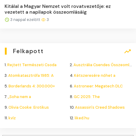
Kitálal a Magyar Nemzet volt rovatvezetője: ez
vezetett a napilapok összeomlásáig
3 nappal ezelőtt
3
Felkapott
1.
Rejtett Természeti Csoda
2.
Ausztrália Csendes Összeomlása
3.
Atomkatasztrófa 1985: A
4.
Kétszeresére nőhet a
5.
Borderlands 4: 300.000+
6.
Astroneer: Megatech DLC
7.
„Soha nem a
8.
GC 2025: The
9.
Olivia Cooke: Erotikus
10.
Assassin's Creed Shadows
11.
kvíz
12.
liked.hu