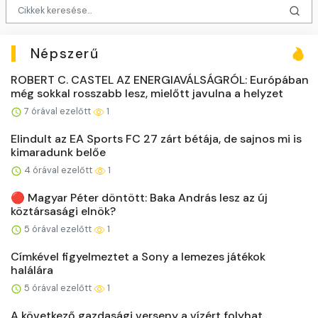
Népszerű
ROBERT C. CASTEL AZ ENERGIAVÁLSÁGRÓL: Európában
még sokkal rosszabb lesz, mielőtt javulna a helyzet
7 órával ezelőtt
1
Elindult az EA Sports FC 27 zárt bétája, de sajnos mi is
kimaradunk belőe
4 órával ezelőtt
1
🔴 Magyar Péter döntött: Baka András lesz az új
köztársasági elnök?
5 órával ezelőtt
1
Címkével figyelmeztet a Sony a lemezes játékok
halálára
5 órával ezelőtt
1
A következő gazdasági verseny a vízért folyhat