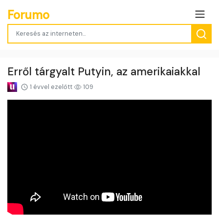
Forumo
Erről tárgyalt Putyin, az amerikaiakkal
1 évvel ezelőtt
109