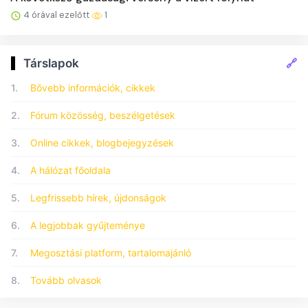
4 órával ezelőtt
1
🔗
Társlapok
1.
Bővebb információk, cikkek
2.
Fórum közösség, beszélgetések
3.
Online cikkek, blogbejegyzések
4.
A hálózat főoldala
5.
Legfrissebb hírek, újdonságok
6.
A legjobbak gyűjteménye
7.
Megosztási platform, tartalomajánló
8.
Tovább olvasok