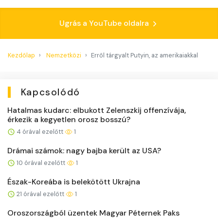
Ugrás a YouTube oldalra
Kezdőlap
Nemzetközi
Erről tárgyalt Putyin, az amerikaiakkal
Kapcsolódó
Hatalmas kudarc: elbukott Zelenszkij offenzívája,
érkezik a kegyetlen orosz bosszú?
4 órával ezelőtt
1
Drámai számok: nagy bajba került az USA?
10 órával ezelőtt
1
Észak-Koreába is belekötött Ukrajna
21 órával ezelőtt
1
Oroszországból üzentek Magyar Péternek Paks