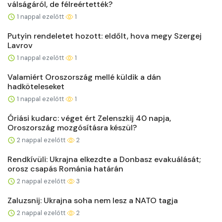
válságáról, de félreértették?
1 nappal ezelőtt
1
Putyin rendeletet hozott: eldőlt, hova megy Szergej
Lavrov
1 nappal ezelőtt
1
Valamiért Oroszország mellé küldik a dán
hadköteleseket
1 nappal ezelőtt
1
Óriási kudarc: véget ért Zelenszkij 40 napja,
Oroszország mozgósításra készül?
2 nappal ezelőtt
2
Rendkívüli: Ukrajna elkezdte a Donbasz evakuálását;
orosz csapás Románia határán
2 nappal ezelőtt
3
Zaluzsnij: Ukrajna soha nem lesz a NATO tagja
2 nappal ezelőtt
2