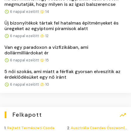
megmutatják, hogy milyen is az igazi balszerencse
6 nappal ezelőtt
14
Új bizonyítékok tártak fel hatalmas építményeket és
üregeket az egyiptomi piramisok alatt
6 nappal ezelőtt
12
Van egy paradoxon a vízfizikában, ami
dollármilliárdokat ér
6 nappal ezelőtt
15
5 női szokás, ami miatt a férfiak gyorsan elveszítik az
érdeklődésüket egy nő iránt
6 nappal ezelőtt
10
Felkapott
1.
Rejtett Természeti Csoda
2.
Ausztrália Csendes Összeomlása