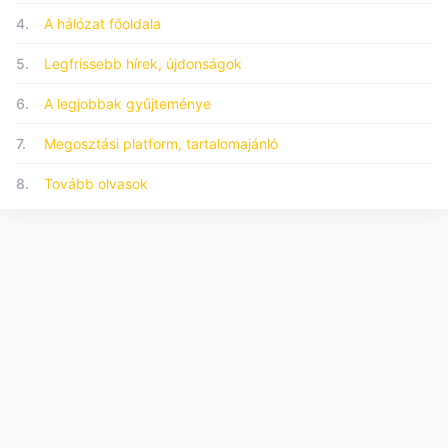
4.
A hálózat főoldala
5.
Legfrissebb hírek, újdonságok
6.
A legjobbak gyűjteménye
7.
Megosztási platform, tartalomajánló
8.
Tovább olvasok