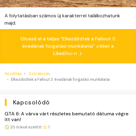
A folytatásban számos új karakterrel találkozhatunk
majd.
Olvasd el a teljes "Elkezdődtek a Fallout 3.
évadának forgatási munkálatai" cikket a
Liked.hu-n
Kezdőlap
Szórakozás
Elkezdődtek a Fallout 3. évadának forgatási munkálatai
Kapcsolódó
GTA 6: A várva várt részletes bemutató dátuma végre
itt van!
20 órával ezelőtt
1