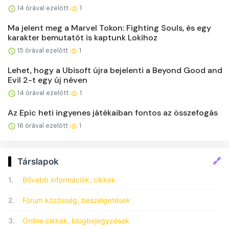
14 órával ezelőtt
1
Ma jelent meg a Marvel Tokon: Fighting Souls, és egy
karakter bemutatót is kaptunk Lokihoz
15 órával ezelőtt
1
Lehet, hogy a Ubisoft újra bejelenti a Beyond Good and
Evil 2-t egy új néven
14 órával ezelőtt
1
Az Epic heti ingyenes játékaiban fontos az összefogás
16 órával ezelőtt
1
🔗
Társlapok
1.
Bővebb információk, cikkek
2.
Fórum közösség, beszélgetések
3.
Online cikkek, blogbejegyzések