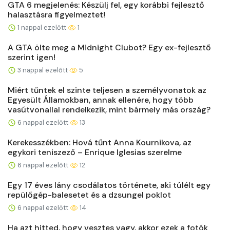
GTA 6 megjelenés: Készülj fel, egy korábbi fejlesztő
halasztásra figyelmeztet!
1 nappal ezelőtt
1
A GTA ölte meg a Midnight Clubot? Egy ex-fejlesztő
szerint igen!
3 nappal ezelőtt
5
Miért tűntek el szinte teljesen a személyvonatok az
Egyesült Államokban, annak ellenére, hogy több
vasútvonallal rendelkezik, mint bármely más ország?
6 nappal ezelőtt
13
Kerekesszékben: Hová tűnt Anna Kournikova, az
egykori teniszező – Enrique Iglesias szerelme
6 nappal ezelőtt
12
Egy 17 éves lány csodálatos története, aki túlélt egy
repülőgép-balesetet és a dzsungel poklot
6 nappal ezelőtt
14
Ha azt hitted, hogy vesztes vagy, akkor ezek a fotók