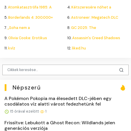
3.
Atomkatasztrófa 1985: A
4.
Kétszeresére nőhet a
5.
Borderlands 4: 300.000+
6.
Astroneer: Megatech DLC
7.
„Soha nem a
8.
GC 2025: The
9.
Olivia Cooke: Erotikus
10.
Assassin's Creed Shadows
11.
kvíz
12.
liked.hu
Népszerű
A Pokémon Pokopia ma élesedett DLC-jében egy
csodálatos víz alatti várost fedezhetünk fel
15 órával ezelőtt
1
Frissítve: Lebukott a Ghost Recon: Wildlands jelen
generációs verziója