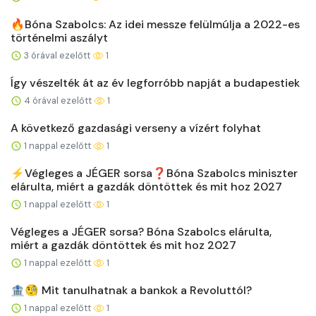
🔥Bóna Szabolcs: Az idei messze felülmúlja a 2022-es
történelmi aszályt
3 órával ezelőtt
1
Így vészelték át az év legforróbb napját a budapestiek
4 órával ezelőtt
1
A következő gazdasági verseny a vízért folyhat
1 nappal ezelőtt
1
⚡️Végleges a JÉGER sorsa❓Bóna Szabolcs miniszter
elárulta, miért a gazdák döntöttek és mit hoz 2027
1 nappal ezelőtt
1
Végleges a JÉGER sorsa? Bóna Szabolcs elárulta,
miért a gazdák döntöttek és mit hoz 2027
1 nappal ezelőtt
1
🏦🧐 Mit tanulhatnak a bankok a Revoluttól?
1 nappal ezelőtt
1