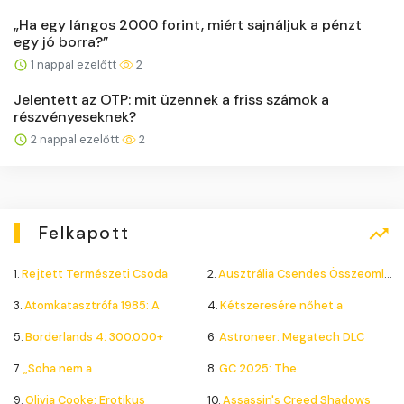
„Ha egy lángos 2000 forint, miért sajnáljuk a pénzt
egy jó borra?”
1 nappal ezelőtt
2
Jelentett az OTP: mit üzennek a friss számok a
részvényeseknek?
2 nappal ezelőtt
2
Felkapott
1.
Rejtett Természeti Csoda
2.
Ausztrália Csendes Összeomlása
3.
Atomkatasztrófa 1985: A
4.
Kétszeresére nőhet a
5.
Borderlands 4: 300.000+
6.
Astroneer: Megatech DLC
7.
„Soha nem a
8.
GC 2025: The
9.
Olivia Cooke: Erotikus
10.
Assassin's Creed Shadows