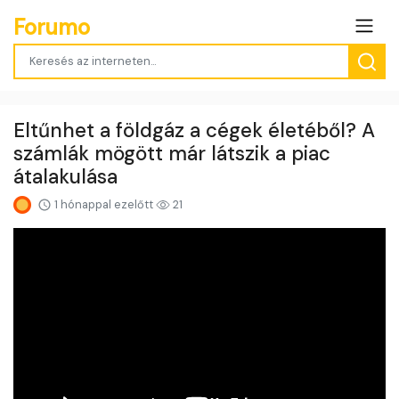
Forumo
Eltűnhet a földgáz a cégek életéből? A
számlák mögött már látszik a piac
átalakulása
1 hónappal ezelőtt
21