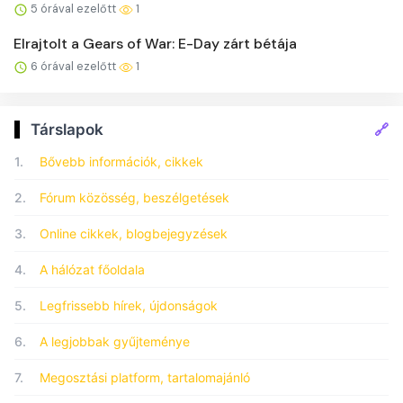
5 órával ezelőtt
1
Elrajtolt a Gears of War: E-Day zárt bétája
6 órával ezelőtt
1
🔗
Társlapok
1.
Bővebb információk, cikkek
2.
Fórum közösség, beszélgetések
3.
Online cikkek, blogbejegyzések
4.
A hálózat főoldala
5.
Legfrissebb hírek, újdonságok
6.
A legjobbak gyűjteménye
7.
Megosztási platform, tartalomajánló