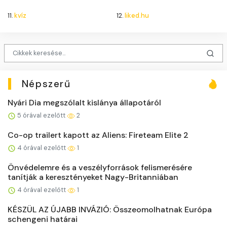
11.
kvíz
12.
liked.hu
Népszerű
Nyári Dia megszólalt kislánya állapotáról
5 órával ezelőtt
2
Co-op trailert kapott az Aliens: Fireteam Elite 2
4 órával ezelőtt
1
Önvédelemre és a veszélyforrások felismerésére
tanítják a keresztényeket Nagy-Britanniában
4 órával ezelőtt
1
KÉSZÜL AZ ÚJABB INVÁZIÓ: Összeomolhatnak Európa
schengeni határai