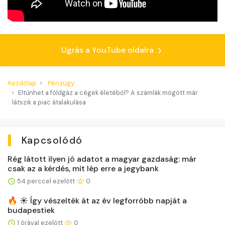
Ugrás a YouTube oldalra
Kezdőlap
Pénzügy
Eltűnhet a földgáz a cégek életéből? A számlák mögött már
látszik a piac átalakulása
Kapcsolódó
Rég látott ilyen jó adatot a magyar gazdaság: már
csak az a kérdés, mit lép erre a jegybank
54 perccel ezelőtt
0
🔥 ☀️ Így vészelték át az év legforróbb napját a
budapestiek
1 órával ezelőtt
0