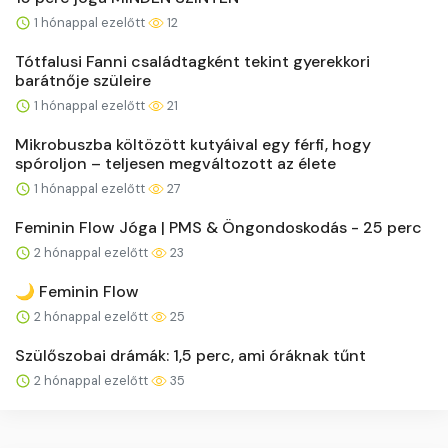
1 hónappal ezelőtt
12
Tótfalusi Fanni családtagként tekint gyerekkori
barátnője szüleire
1 hónappal ezelőtt
21
Mikrobuszba költözött kutyáival egy férfi, hogy
spóroljon – teljesen megváltozott az élete
1 hónappal ezelőtt
27
Feminin Flow Jóga | PMS & Öngondoskodás - 25 perc
2 hónappal ezelőtt
23
🌙 Feminin Flow
2 hónappal ezelőtt
25
Szülőszobai drámák: 1,5 perc, ami óráknak tűnt
2 hónappal ezelőtt
35