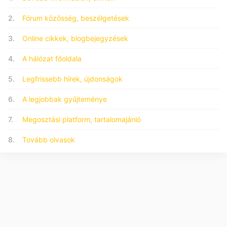
2.
Fórum közösség, beszélgetések
3.
Online cikkek, blogbejegyzések
4.
A hálózat főoldala
5.
Legfrissebb hírek, újdonságok
6.
A legjobbak gyűjteménye
7.
Megosztási platform, tartalomajánló
8.
Tovább olvasok