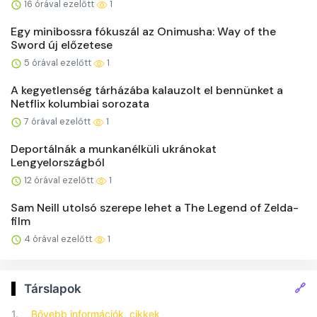
16 órával ezelőtt
1
Egy minibossra fókuszál az Onimusha: Way of the
Sword új előzetese
5 órával ezelőtt
1
A kegyetlenség tárházába kalauzolt el bennünket a
Netflix kolumbiai sorozata
7 órával ezelőtt
1
Deportálnák a munkanélküli ukránokat
Lengyelországból
12 órával ezelőtt
1
Sam Neill utolsó szerepe lehet a The Legend of Zelda-
film
4 órával ezelőtt
1
🔗
Társlapok
1.
Bővebb információk, cikkek