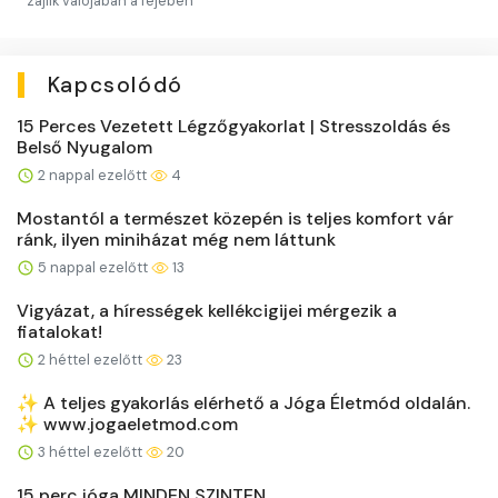
zajlik valójában a fejében
Kapcsolódó
15 Perces Vezetett Légzőgyakorlat | Stresszoldás és
Belső Nyugalom
2 nappal ezelőtt
4
Mostantól a természet közepén is teljes komfort vár
ránk, ilyen miniházat még nem láttunk
5 nappal ezelőtt
13
Vigyázat, a hírességek kellékcigijei mérgezik a
fiatalokat!
2 héttel ezelőtt
23
✨ A teljes gyakorlás elérhető a Jóga Életmód oldalán.
✨ www.jogaeletmod.com
3 héttel ezelőtt
20
15 perc jóga MINDEN SZINTEN