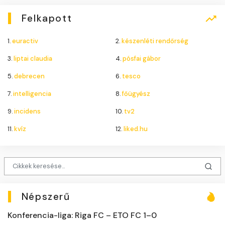
Felkapott
1.
euractiv
2.
készenléti rendőrség
3.
liptai claudia
4.
pósfai gábor
5.
debrecen
6.
tesco
7.
intelligencia
8.
főügyész
9.
incidens
10.
tv2
11.
kvíz
12.
liked.hu
Népszerű
Konferencia-liga: Riga FC – ETO FC 1–0