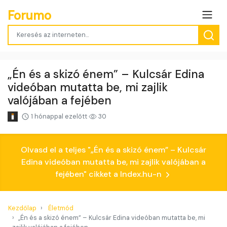
Forumo
„Én és a skizó énem” – Kulcsár Edina
videóban mutatta be, mi zajlik
valójában a fejében
1 hónappal ezelőtt
30
Olvasd el a teljes "„Én és a skizó énem” – Kulcsár
Edina videóban mutatta be, mi zajlik valójában a
fejében" cikket a Index.hu-n
Kezdőlap
Életmód
„Én és a skizó énem” – Kulcsár Edina videóban mutatta be, mi