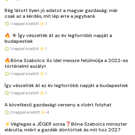
Rég látott ilyen jó adatot a magyar gazdaság: már
csak az a kérdés, mit lép erre a jegybank
1 nappal ezelőtt
1
🔥 ☀️ Így vészelték át az év legforróbb napját a
budapestiek
1 nappal ezelőtt
1
🔥Bóna Szabolcs: Az idei messze felülmúlja a 2022-es
történelmi aszályt
1 nappal ezelőtt
1
Így vészelték át az év legforróbb napját a budapestiek
1 nappal ezelőtt
1
A következő gazdasági verseny a vízért folyhat
2 nappal ezelőtt
4
⚡️Végleges a JÉGER sorsa❓Bóna Szabolcs miniszter
elárulta, miért a gazdák döntöttek és mit hoz 2027