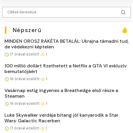
Népszerű
MINDEN OROSZ RAKÉTA BETALÁL: Ukrajna támadni tud,
de védekezni képtelen
17 órával ezelőtt
1
100 millió dollárt fizethetett a Netflix a GTA VI exkluzív
bemutatójáért
16 órával ezelőtt
1
Vasárnap estig ingyenes a Breathedge első része a
Steamen
16 órával ezelőtt
1
Luke Skywalker verdája bitang jól kanyarodik a Star
Wars: Galactic Racerben
17 órával ezelőtt
1