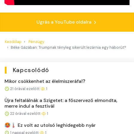
Ugrás a YouTube oldalra
Kezdőlap
Pénzügy
Béke Gázában: Trumpnak tényleg sikerült lezárnia egy háborút?
Kapcsolódó
Mikor csökkenhet az élelmiszeráfa⁉️
21 órával ezelőtt
1
Újra feltalálnák a Szigetet: a főszervező elmondta,
merre indul a fesztivál
22 órával ezelőtt
1
🥵🌡️ Ez volt az utolsó leghidegebb nyár
1 nappal ezelőtt
1