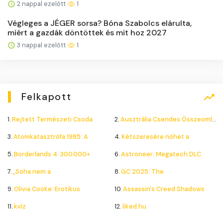
2 nappal ezelőtt
1
Végleges a JÉGER sorsa? Bóna Szabolcs elárulta,
miért a gazdák döntöttek és mit hoz 2027
3 nappal ezelőtt
1
Felkapott
1.
Rejtett Természeti Csoda
2.
Ausztrália Csendes Összeomlása
3.
Atomkatasztrófa 1985: A
4.
Kétszeresére nőhet a
5.
Borderlands 4: 300.000+
6.
Astroneer: Megatech DLC
7.
„Soha nem a
8.
GC 2025: The
9.
Olivia Cooke: Erotikus
10.
Assassin's Creed Shadows
11.
kvíz
12.
liked.hu