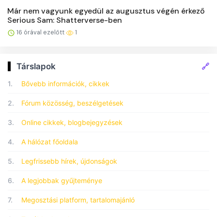
Már nem vagyunk egyedül az augusztus végén érkező
Serious Sam: Shatterverse-ben
16 órával ezelőtt
1
🔗
Társlapok
1.
Bővebb információk, cikkek
2.
Fórum közösség, beszélgetések
3.
Online cikkek, blogbejegyzések
4.
A hálózat főoldala
5.
Legfrissebb hírek, újdonságok
6.
A legjobbak gyűjteménye
7.
Megosztási platform, tartalomajánló