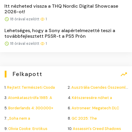
Itt nézheted vissza a THQ Nordic Digital Showcase
2026-ot!
18 órával ezelőtt
1
Lehetséges, hogy a Sony alapértelmezetté teszi a
továbbfejlesztett PSSR-t a PS5 Prón
18 órával ezelőtt
1
Felkapott
1.
Rejtett Természeti Csoda
2.
Ausztrália Csendes Összeomlása
3.
Atomkatasztrófa 1985: A
4.
Kétszeresére nőhet a
5.
Borderlands 4: 300.000+
6.
Astroneer: Megatech DLC
7.
„Soha nem a
8.
GC 2025: The
9.
Olivia Cooke: Erotikus
10.
Assassin's Creed Shadows