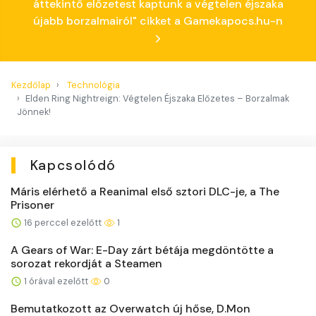
áttekintő előzetest kaptunk a végtelen éjszaka
újabb borzalmairól" cikket a Gamekapocs.hu-n
Kezdőlap
Technológia
Elden Ring Nightreign: Végtelen Éjszaka Előzetes – Borzalmak
Jönnek!
Kapcsolódó
Máris elérhető a Reanimal első sztori DLC-je, a The
Prisoner
16 perccel ezelőtt
1
A Gears of War: E-Day zárt bétája megdöntötte a
sorozat rekordját a Steamen
1 órával ezelőtt
0
Bemutatkozott az Overwatch új hőse, D.Mon