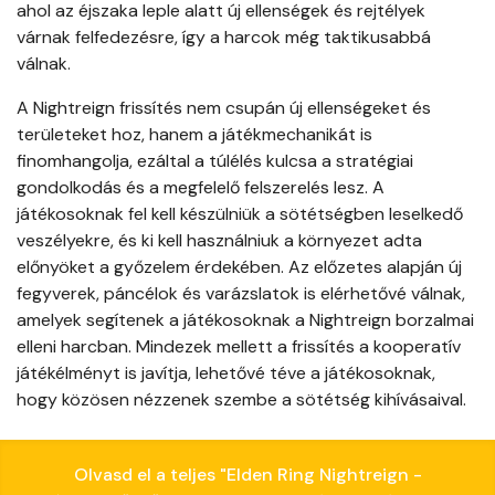
ahol az éjszaka leple alatt új ellenségek és rejtélyek
várnak felfedezésre, így a harcok még taktikusabbá
válnak.
A Nightreign frissítés nem csupán új ellenségeket és
területeket hoz, hanem a játékmechanikát is
finomhangolja, ezáltal a túlélés kulcsa a stratégiai
gondolkodás és a megfelelő felszerelés lesz. A
játékosoknak fel kell készülniük a sötétségben leselkedő
veszélyekre, és ki kell használniuk a környezet adta
előnyöket a győzelem érdekében. Az előzetes alapján új
fegyverek, páncélok és varázslatok is elérhetővé válnak,
amelyek segítenek a játékosoknak a Nightreign borzalmai
elleni harcban. Mindezek mellett a frissítés a kooperatív
játékélményt is javítja, lehetővé téve a játékosoknak,
hogy közösen nézzenek szembe a sötétség kihívásaival.
Olvasd el a teljes "Elden Ring Nightreign -