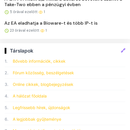
Take-Two ebben a pénzügyi évben
5 órával ezelőtt
1
Az EA eladhatja a Bioware-t és több IP-t is
23 órával ezelőtt
1
🔗
Társlapok
1.
Bővebb információk, cikkek
2.
Fórum közösség, beszélgetések
3.
Online cikkek, blogbejegyzések
4.
A hálózat főoldala
5.
Legfrissebb hírek, újdonságok
6.
A legjobbak gyűjteménye