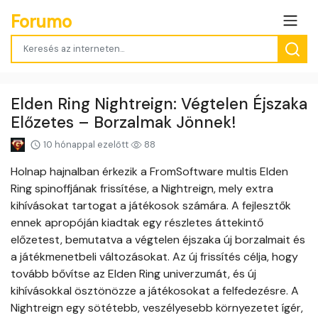
Forumo
Elden Ring Nightreign: Végtelen Éjszaka
Előzetes – Borzalmak Jönnek!
10 hónappal ezelőtt
88
Holnap hajnalban érkezik a FromSoftware multis Elden
Ring spinoffjának frissítése, a Nightreign, mely extra
kihívásokat tartogat a játékosok számára. A fejlesztők
ennek apropóján kiadtak egy részletes áttekintő
előzetest, bemutatva a végtelen éjszaka új borzalmait és
a játékmenetbeli változásokat. Az új frissítés célja, hogy
tovább bővítse az Elden Ring univerzumát, és új
kihívásokkal ösztönözze a játékosokat a felfedezésre. A
Nightreign egy sötétebb, veszélyesebb környezetet ígér,