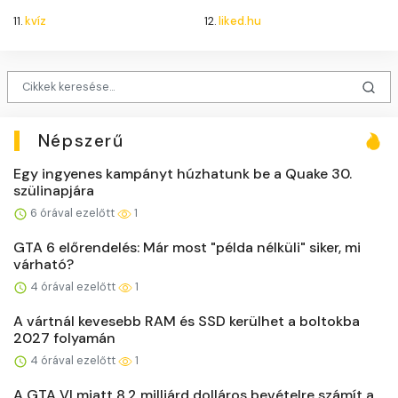
11.
kvíz
12.
liked.hu
Népszerű
Egy ingyenes kampányt húzhatunk be a Quake 30.
szülinapjára
6 órával ezelőtt
1
GTA 6 előrendelés: Már most "példa nélküli" siker, mi
várható?
4 órával ezelőtt
1
A vártnál kevesebb RAM és SSD kerülhet a boltokba
2027 folyamán
4 órával ezelőtt
1
A GTA VI miatt 8,2 milliárd dolláros bevételre számít a