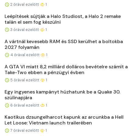
2 órával ezelőtt
1
Leépítések sújtják a Halo Studiost, a Halo 2 remake
talán el sem fog készülni
3 órával ezelőtt
1
A vártnál kevesebb RAM és SSD kerülhet a boltokba
2027 folyamán
4 órával ezelőtt
1
A GTA VI miatt 8,2 milliárd dolláros bevételre számít a
Take-Two ebben a pénzügyi évben
5 órával ezelőtt
1
Egy ingyenes kampányt húzhatunk be a Quake 30.
szülinapjára
6 órával ezelőtt
1
Kaotikus dzsungelharcot kapunk az arcunkba a Hell
Let Loose: Vietnam launch trailerében
7 órával ezelőtt
1