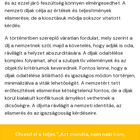
és az ezzel járó feszültség könnyen elmérgesedhet. A
nemzeti díjak célja az értékek és teljesítmények
elismerése, de a kiosztásuk módja sokszor vitatott
kérdés.
A történetben szereplő váratlan fordulat, mely szerint a
díj a nemzetnek szól, majd a követelés, hogy adják is oda,
rávilágít a helyzet abszurditására. A díjak odaítélése
komplex folyamat, ahol a szubjektív vélemények és az
objektív kritériumok keverednek. Fontos lenne, hogy a
díjak odaítélése átlátható és igazságos módon történjen,
minimalizálva a viták lehetőségét. A nemzetért tett
erőfeszítések elismerése kétségtelenül fontos, de a díjak
körül kialakult konfliktusok árnyékot vethetnek a
dicsőségre. A díjvita rávilágít a nemzeti identitás, az
elismerés és az igazságosság kérdéseire.
Olvasd el a teljes "„Azt mondta, nem neki írom,