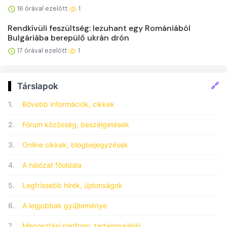
16 órával ezelőtt
1
Rendkívüli feszültség: lezuhant egy Romániából
Bulgáriába berepülő ukrán drón
17 órával ezelőtt
1
🔗
Társlapok
1.
Bővebb információk, cikkek
2.
Fórum közösség, beszélgetések
3.
Online cikkek, blogbejegyzések
4.
A hálózat főoldala
5.
Legfrissebb hírek, újdonságok
6.
A legjobbak gyűjteménye
7.
Megosztási platform, tartalomajánló