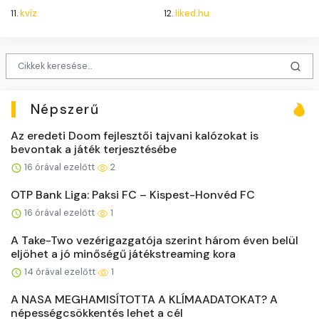
11.
kvíz
12.
liked.hu
Népszerű
Az eredeti Doom fejlesztői tajvani kalózokat is
bevontak a játék terjesztésébe
16 órával ezelőtt
2
OTP Bank Liga: Paksi FC – Kispest-Honvéd FC
16 órával ezelőtt
1
A Take-Two vezérigazgatója szerint három éven belül
eljöhet a jó minőségű játékstreaming kora
14 órával ezelőtt
1
A NASA MEGHAMISÍTOTTA A KLÍMAADATOKAT? A
népességcsökkentés lehet a cél