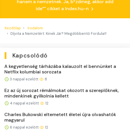
hanem a nemzetnek. Ja, b*zdmeg, akkor add
ide”" cikket a Index.hu-n
Kezdőlap
Irodalom
Díjvita a Nemzetért: Kinek Jár? Megdöbbentő Fordulat!
Kapcsolódó
A kegyetlenség tárházába kalauzolt el bennünket a
Netflix kolumbiai sorozata
3 nappal ezelőtt
8
Ez az új sorozat rémálmokat okozott a szereplőknek,
mindenkinek gyilkolnia kellett
4 nappal ezelőtt
12
Charles Bukowski eltemetett életei újra olvashatók
magyarul
6 nappal ezelőtt
12