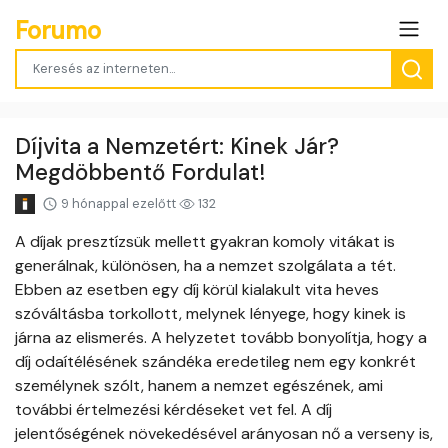
Forumo
Díjvita a Nemzetért: Kinek Jár?
Megdöbbentő Fordulat!
9 hónappal ezelőtt
132
A díjak presztízsük mellett gyakran komoly vitákat is
generálnak, különösen, ha a nemzet szolgálata a tét.
Ebben az esetben egy díj körül kialakult vita heves
szóváltásba torkollott, melynek lényege, hogy kinek is
járna az elismerés. A helyzetet tovább bonyolítja, hogy a
díj odaítélésének szándéka eredetileg nem egy konkrét
személynek szólt, hanem a nemzet egészének, ami
további értelmezési kérdéseket vet fel. A díj
jelentőségének növekedésével arányosan nő a verseny is,