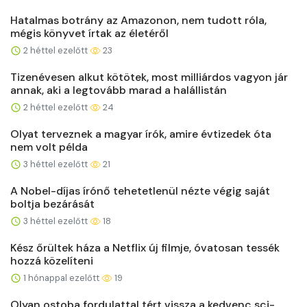
Hatalmas botrány az Amazonon, nem tudott róla,
mégis könyvet írtak az életéről
2 héttel ezelőtt
23
Tizenévesen alkut kötötek, most milliárdos vagyon jár
annak, aki a legtovább marad a halállistán
2 héttel ezelőtt
24
Olyat terveznek a magyar írók, amire évtizedek óta
nem volt példa
3 héttel ezelőtt
21
A Nobel-díjas írónő tehetetlenül nézte végig saját
boltja bezárását
3 héttel ezelőtt
18
Kész őrültek háza a Netflix új filmje, óvatosan tessék
hozzá közelíteni
1 hónappal ezelőtt
19
Olyan ostoba fordulattal tért vissza a kedvenc sci-