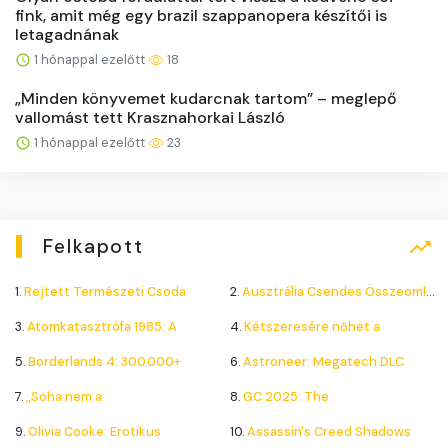
fink, amit még egy brazil szappanopera készítői is
letagadnának
1 hónappal ezelőtt
18
„Minden könyvemet kudarcnak tartom” – meglepő
vallomást tett Krasznahorkai László
1 hónappal ezelőtt
23
Felkapott
1.
Rejtett Természeti Csoda
2.
Ausztrália Csendes Összeomlása
3.
Atomkatasztrófa 1985: A
4.
Kétszeresére nőhet a
5.
Borderlands 4: 300.000+
6.
Astroneer: Megatech DLC
7.
„Soha nem a
8.
GC 2025: The
9.
Olivia Cooke: Erotikus
10.
Assassin's Creed Shadows