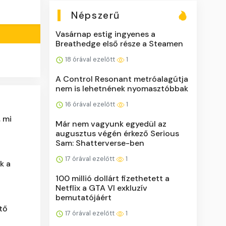
Népszerű
Vasárnap estig ingyenes a
Breathedge első része a Steamen
18 órával ezelőtt
1
A Control Resonant metróalagútja
nem is lehetnének nyomasztóbbak
16 órával ezelőtt
1
, mi
Már nem vagyunk egyedül az
augusztus végén érkező Serious
Sam: Shatterverse-ben
17 órával ezelőtt
1
k a
100 millió dollárt fizethetett a
Netflix a GTA VI exkluzív
bemutatójáért
ztő
17 órával ezelőtt
1