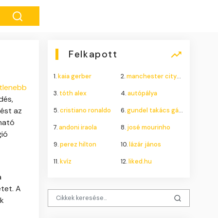
Felkapott
1.
kaia gerber
2.
manchester city–atlético madrid
etlenebb
3.
tóth alex
4.
autópálya
dés,
rést az
5.
cristiano ronaldo
6.
gundel takács gábor
ható
7.
andoni iraola
8.
josé mourinho
gió
9.
perez hilton
10.
lázár jános
11.
kvíz
12.
liked.hu
a
tet. A
ák