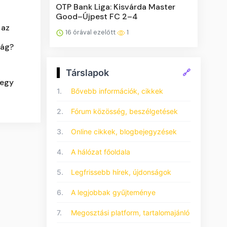
OTP Bank Liga: Kisvárda Master
Good–Újpest FC 2–4
 az
16 órával ezelőtt
1
zág?
Társlapok
🔗
 egy
1.
Bővebb információk, cikkek
2.
Fórum közösség, beszélgetések
3.
Online cikkek, blogbejegyzések
4.
A hálózat főoldala
5.
Legfrissebb hírek, újdonságok
6.
A legjobbak gyűjteménye
7.
Megosztási platform, tartalomajánló