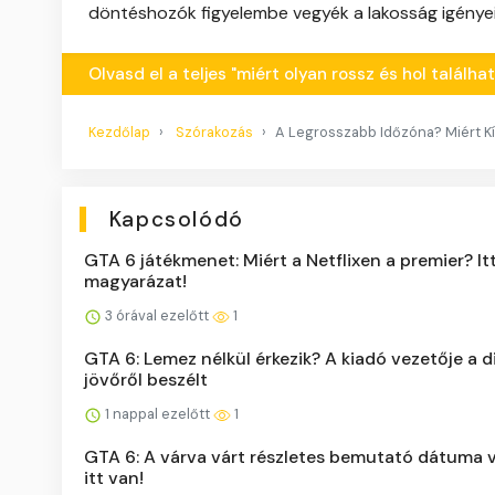
döntéshozók figyelembe vegyék a lakosság igénye
Olvasd el a teljes "miért olyan rossz és hol találh
Kezdőlap
Szórakozás
A Legrosszabb Időzóna? Miért Kí
Kapcsolódó
GTA 6 játékmenet: Miért a Netflixen a premier? It
magyarázat!
3 órával ezelőtt
1
GTA 6: Lemez nélkül érkezik? A kiadó vezetője a di
jövőről beszélt
1 nappal ezelőtt
1
GTA 6: A várva várt részletes bemutató dátuma 
itt van!