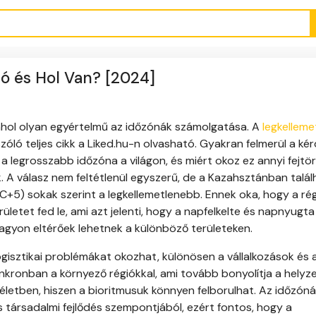
ó és Hol Van? [2024]
ol olyan egyértelmű az időzónák számolgatása. A
legkellem
zóló teljes cikk a Liked.hu-n olvasható. Gyakran felmerül a kér
a legrosszabb időzóna a világon, és miért okoz ez annyi fejtö
 A válasz nem feltétlenül egyszerű, de a Kazahsztánban talál
C+5) sokak szerint a legkellemetlenebb. Ennek oka, hogy a ré
ületet fed le, ami azt jelenti, hogy a napfelkelte és napnyugta
nagyon eltérőek lehetnek a különböző területeken.
ogisztikai problémákat okozhat, különösen a vállalkozások és 
nkronban a környező régiókkal, ami tovább bonyolítja a helyze
életben, hiszen a bioritmusuk könnyen felborulhat. Az időzón
 társadalmi fejlődés szempontjából, ezért fontos, hogy a