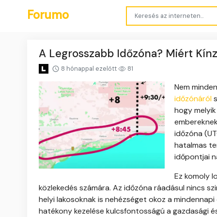
Forumo
A Legrosszabb Időzóna? Miért Kínz
8 hónappal ezelőtt
81
Nem mindenh
időzónáról
s
hogy melyik 
embereknek.
időzóna (UT
hatalmas ter
időpontjai 
Ez komoly l
közlekedés számára. Az időzóna ráadásul nincs szi
helyi lakosoknak is nehézséget okoz a mindennapi 
hatékony kezelése kulcsfontosságú a gazdasági és