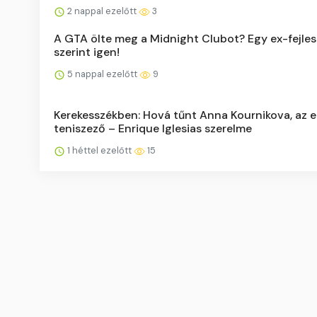
2 nappal ezelőtt
3
A GTA ölte meg a Midnight Clubot? Egy ex-fejle
szerint igen!
5 nappal ezelőtt
9
Kerekesszékben: Hová tűnt Anna Kournikova, az e
teniszező – Enrique Iglesias szerelme
1 héttel ezelőtt
15