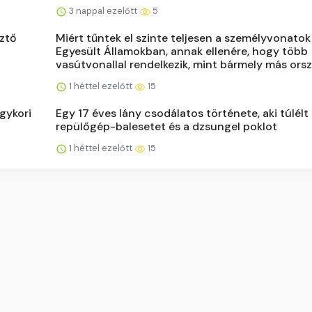
3 nappal ezelőtt
5
sztő
Miért tűntek el szinte teljesen a személyvonatok
Egyesült Államokban, annak ellenére, hogy több
vasútvonallal rendelkezik, mint bármely más ors
1 héttel ezelőtt
15
gykori
Egy 17 éves lány csodálatos története, aki túlélt
repülőgép-balesetet és a dzsungel poklot
1 héttel ezelőtt
15