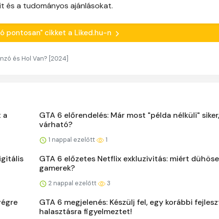
it és a tudományos ajánlásokat.
ató pontosan" cikket a Liked.hu-n
nzó és Hol Van? [2024]
t a
GTA 6 előrendelés: Már most "példa nélküli" siker
várható?
1 nappal ezelőtt
1
gitális
GTA 6 előzetes Netflix exkluzivitás: miért dühöse
gamerek?
2 nappal ezelőtt
3
végre
GTA 6 megjelenés: Készülj fel, egy korábbi fejles
halasztásra figyelmeztet!