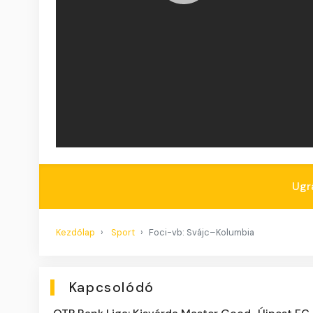
Ugr
Kezdőlap
Sport
Foci-vb: Svájc–Kolumbia
Kapcsolódó