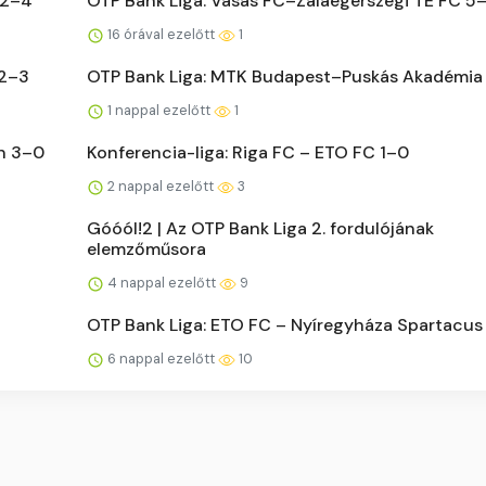
 2–4
OTP Bank Liga: Vasas FC–Zalaegerszegi TE FC 5
16 órával ezelőtt
1
 2–3
OTP Bank Liga: MTK Budapest–Puskás Akadémia
1 nappal ezelőtt
1
n 3–0
Konferencia-liga: Riga FC – ETO FC 1–0
2 nappal ezelőtt
3
Góóól!2 | Az OTP Bank Liga 2. fordulójának
elemzőműsora
4 nappal ezelőtt
9
OTP Bank Liga: ETO FC – Nyíregyháza Spartacu
6 nappal ezelőtt
10