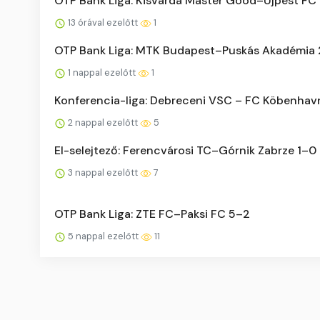
OTP Bank Liga: Kisvárda Master Good–Újpest FC
13 órával ezelőtt
1
OTP Bank Liga: MTK Budapest–Puskás Akadémia
1 nappal ezelőtt
1
Konferencia-liga: Debreceni VSC – FC Köbenhav
2 nappal ezelőtt
5
El-selejtező: Ferencvárosi TC–Górnik Zabrze 1–0
3 nappal ezelőtt
7
OTP Bank Liga: ZTE FC–Paksi FC 5–2
5 nappal ezelőtt
11