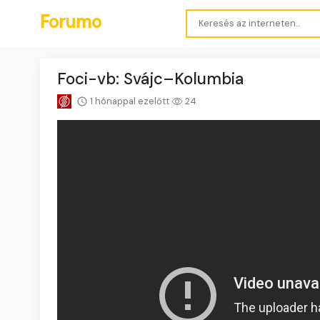
Forumo
Foci-vb: Svájc–Kolumbia
1 hónappal ezelőtt
24