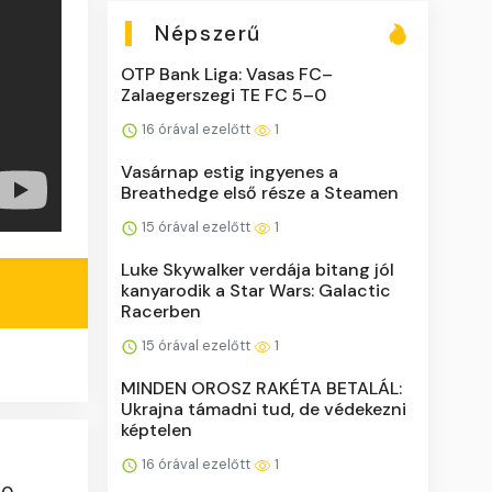
Népszerű
OTP Bank Liga: Vasas FC–
Zalaegerszegi TE FC 5–0
16 órával ezelőtt
1
Vasárnap estig ingyenes a
Breathedge első része a Steamen
15 órával ezelőtt
1
Luke Skywalker verdája bitang jól
kanyarodik a Star Wars: Galactic
Racerben
15 órával ezelőtt
1
MINDEN OROSZ RAKÉTA BETALÁL:
Ukrajna támadni tud, de védekezni
képtelen
16 órával ezelőtt
1