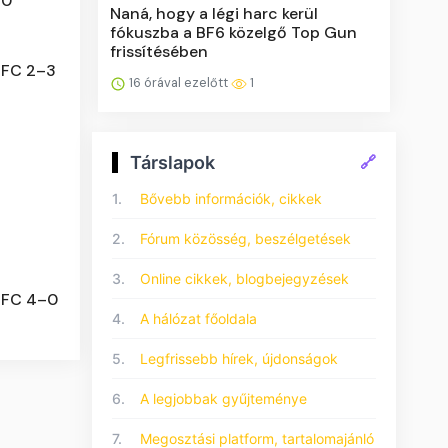
–0
Naná, hogy a légi harc kerül
fókuszba a BF6 közelgő Top Gun
frissítésében
 FC 2–3
16 órával ezelőtt
1
Társlapok
🔗
1.
Bővebb információk, cikkek
2.
Fórum közösség, beszélgetések
3.
Online cikkek, blogbejegyzések
s FC 4–0
4.
A hálózat főoldala
5.
Legfrissebb hírek, újdonságok
6.
A legjobbak gyűjteménye
7.
Megosztási platform, tartalomajánló