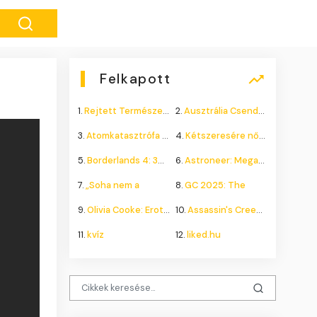
Felkapott
1.
Rejtett Természeti Csoda
2.
Ausztrália Csendes Összeomlása
3.
Atomkatasztrófa 1985: A
4.
Kétszeresére nőhet a
5.
Borderlands 4: 300.000+
6.
Astroneer: Megatech DLC
7.
„Soha nem a
8.
GC 2025: The
9.
Olivia Cooke: Erotikus
10.
Assassin's Creed Shadows
11.
kvíz
12.
liked.hu