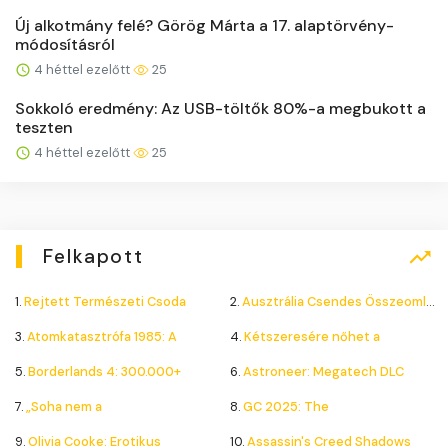
Új alkotmány felé? Görög Márta a 17. alaptörvény-
módosításról
4 héttel ezelőtt
25
Sokkoló eredmény: Az USB-töltők 80%-a megbukott a
teszten
4 héttel ezelőtt
25
Felkapott
1.
Rejtett Természeti Csoda
2.
Ausztrália Csendes Összeomlása
3.
Atomkatasztrófa 1985: A
4.
Kétszeresére nőhet a
5.
Borderlands 4: 300.000+
6.
Astroneer: Megatech DLC
7.
„Soha nem a
8.
GC 2025: The
9.
Olivia Cooke: Erotikus
10.
Assassin's Creed Shadows