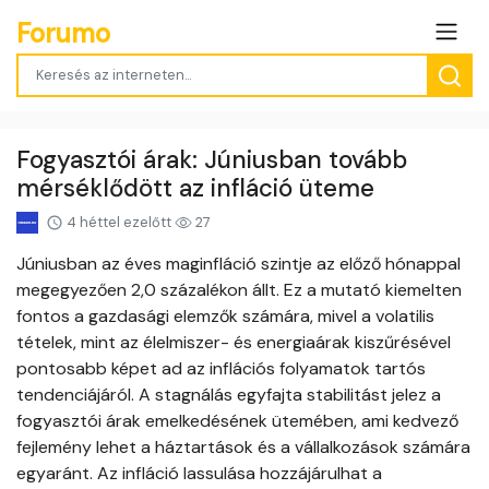
Forumo
Fogyasztói árak: Júniusban tovább
mérséklődött az infláció üteme
4 héttel ezelőtt
27
Júniusban az éves maginfláció szintje az előző hónappal
megegyezően 2,0 százalékon állt. Ez a mutató kiemelten
fontos a gazdasági elemzők számára, mivel a volatilis
tételek, mint az élelmiszer- és energiaárak kiszűrésével
pontosabb képet ad az inflációs folyamatok tartós
tendenciájáról. A stagnálás egyfajta stabilitást jelez a
fogyasztói árak emelkedésének ütemében, ami kedvező
fejlemény lehet a háztartások és a vállalkozások számára
egyaránt. Az infláció lassulása hozzájárulhat a