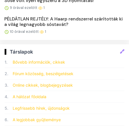
Sose volt ilyen egyszerű a 3D nyomtatás!
9 órával ezelőtt
1
PÉLDÁTLAN REJTÉLY: A Haarp rendszerrel szárították ki
a világ legnagyobb sóstavát?
10 órával ezelőtt
1
🔗
Társlapok
1.
Bővebb információk, cikkek
2.
Fórum közösség, beszélgetések
3.
Online cikkek, blogbejegyzések
4.
A hálózat főoldala
5.
Legfrissebb hírek, újdonságok
6.
A legjobbak gyűjteménye