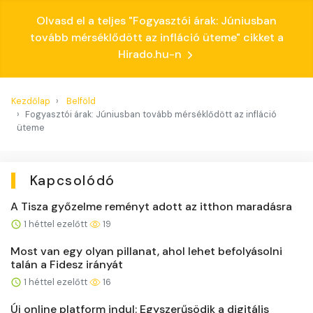
Olvasd el a teljes "Fogyasztói árak: Júniusban
tovább mérséklődött az infláció üteme" cikket a
Hirado.hu-n
Kezdőlap
Belföld
Fogyasztói árak: Júniusban tovább mérséklődött az infláció
üteme
Kapcsolódó
A Tisza győzelme reményt adott az itthon maradásra
1 héttel ezelőtt
19
Most van egy olyan pillanat, ahol lehet befolyásolni
talán a Fidesz irányát
1 héttel ezelőtt
16
Új online platform indul: Egyszerűsödik a digitális