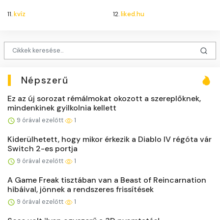
11.
kvíz
12.
liked.hu
Népszerű
Ez az új sorozat rémálmokat okozott a szereplőknek,
mindenkinek gyilkolnia kellett
9 órával ezelőtt
1
Kiderülhetett, hogy mikor érkezik a Diablo IV régóta vár
Switch 2-es portja
9 órával ezelőtt
1
A Game Freak tisztában van a Beast of Reincarnation
hibáival, jönnek a rendszeres frissítések
9 órával ezelőtt
1