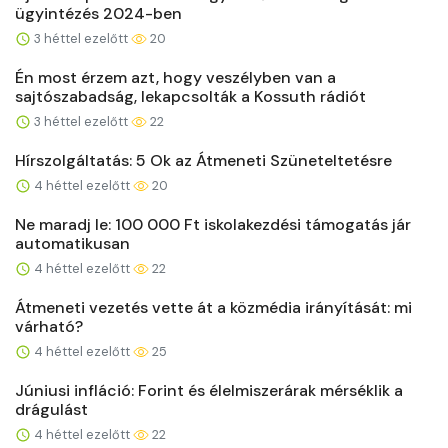
ügyintézés 2024-ben
3 héttel ezelőtt
20
Én most érzem azt, hogy veszélyben van a
sajtószabadság, lekapcsolták a Kossuth rádiót
3 héttel ezelőtt
22
Hírszolgáltatás: 5 Ok az Átmeneti Szüneteltetésre
4 héttel ezelőtt
20
Ne maradj le: 100 000 Ft iskolakezdési támogatás jár
automatikusan
4 héttel ezelőtt
22
Átmeneti vezetés vette át a közmédia irányítását: mi
várható?
4 héttel ezelőtt
25
Júniusi infláció: Forint és élelmiszerárak mérséklik a
drágulást
4 héttel ezelőtt
22