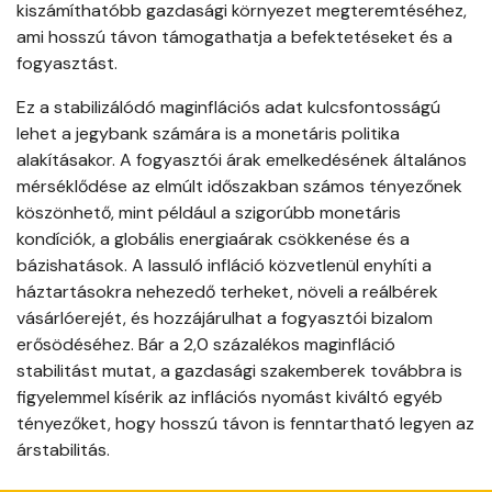
kiszámíthatóbb gazdasági környezet megteremtéséhez,
ami hosszú távon támogathatja a befektetéseket és a
fogyasztást.
Ez a stabilizálódó maginflációs adat kulcsfontosságú
lehet a jegybank számára is a monetáris politika
alakításakor. A fogyasztói árak emelkedésének általános
mérséklődése az elmúlt időszakban számos tényezőnek
köszönhető, mint például a szigorúbb monetáris
kondíciók, a globális energiaárak csökkenése és a
bázishatások. A lassuló infláció közvetlenül enyhíti a
háztartásokra nehezedő terheket, növeli a reálbérek
vásárlóerejét, és hozzájárulhat a fogyasztói bizalom
erősödéséhez. Bár a 2,0 százalékos maginfláció
stabilitást mutat, a gazdasági szakemberek továbbra is
figyelemmel kísérik az inflációs nyomást kiváltó egyéb
tényezőket, hogy hosszú távon is fenntartható legyen az
árstabilitás.