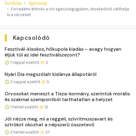
Kezdőlap
Egészség
Forradalmi áttörés a női egészségügyben, okoskarkötő válthatja
ki a vérvételt
Kapcsolódó
Fesztivál-kisokos, hőkupola kiadás – avagy hogyan
éljük túl az idei fesztiválszezont?
1 nappal ezelőtt
2
Nyári Dia megszólalt kislánya állapotáról
2 nappal ezelőtt
3
Orvosokat meneszt a Tisza-kormány, szerintük morális
és szakmai szempontból tarthatatlan a helyzet
1 héttel ezelőtt
12
Jól nézze meg, mi a reggeli, szívritmuszavart és
sztrókot okozhat a népszerű összetevő
2 héttel ezelőtt
27