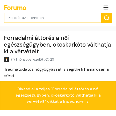
Forumo
Forradalmi áttörés a női
egészségügyben, okoskarkötő válthatja
ki a vérvételt
1 hónappal ezelőtt
25
Traumatudatos nőgyógyászat is segítheti hamarosan a
nőket.
Olvasd el a teljes "Forradalmi áttörés a női
egészségügyben, okoskarkötő válthatja ki a
vérvételt" cikket a Index.hu-n