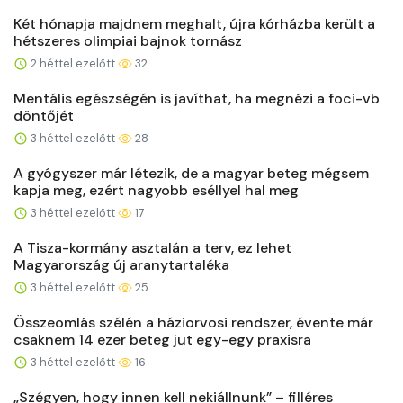
Két hónapja majdnem meghalt, újra kórházba került a
hétszeres olimpiai bajnok tornász
2 héttel ezelőtt
32
Mentális egészségén is javíthat, ha megnézi a foci-vb
döntőjét
3 héttel ezelőtt
28
A gyógyszer már létezik, de a magyar beteg mégsem
kapja meg, ezért nagyobb eséllyel hal meg
3 héttel ezelőtt
17
A Tisza-kormány asztalán a terv, ez lehet
Magyarország új aranytartaléka
3 héttel ezelőtt
25
Összeomlás szélén a háziorvosi rendszer, évente már
csaknem 14 ezer beteg jut egy-egy praxisra
3 héttel ezelőtt
16
„Szégyen, hogy innen kell nekiállnunk” – filléres