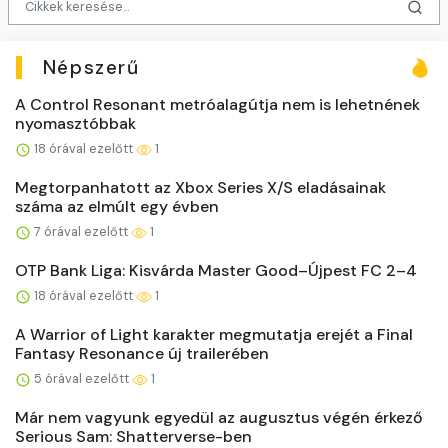
Népszerű
A Control Resonant metróalagútja nem is lehetnének
nyomasztóbbak
18 órával ezelőtt
1
Megtorpanhatott az Xbox Series X/S eladásainak
száma az elmúlt egy évben
7 órával ezelőtt
1
OTP Bank Liga: Kisvárda Master Good–Újpest FC 2–4
18 órával ezelőtt
1
A Warrior of Light karakter megmutatja erejét a Final
Fantasy Resonance új trailerében
5 órával ezelőtt
1
Már nem vagyunk egyedül az augusztus végén érkező
Serious Sam: Shatterverse-ben