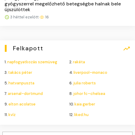
gyógyszerrel megelőzhető betegségbe halnak bele
újszülöttek
3 héttel ezelőtt
16
Felkapott
1.
napfogyatkozás szemüveg
2.
rakéta
3.
takács péter
4.
liverpool–monaco
5.
hatvanpuszta
6.
julia roberts
7.
arsenal–dortmund
8.
johor fc–chelsea
9.
elton acolatse
10.
kaia gerber
11.
kvíz
12.
liked.hu