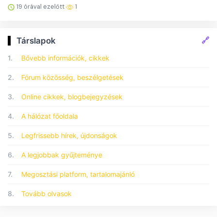
19 órával ezelőtt
1
🔗
Társlapok
1.
Bővebb információk, cikkek
2.
Fórum közösség, beszélgetések
3.
Online cikkek, blogbejegyzések
4.
A hálózat főoldala
5.
Legfrissebb hírek, újdonságok
6.
A legjobbak gyűjteménye
7.
Megosztási platform, tartalomajánló
8.
Tovább olvasok