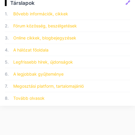
🔗
Társlapok
1.
Bővebb információk, cikkek
2.
Fórum közösség, beszélgetések
3.
Online cikkek, blogbejegyzések
4.
A hálózat főoldala
5.
Legfrissebb hírek, újdonságok
6.
A legjobbak gyűjteménye
7.
Megosztási platform, tartalomajánló
8.
Tovább olvasok