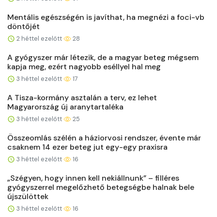
Mentális egészségén is javíthat, ha megnézi a foci-vb
döntőjét
2 héttel ezelőtt
28
A gyógyszer már létezik, de a magyar beteg mégsem
kapja meg, ezért nagyobb eséllyel hal meg
3 héttel ezelőtt
17
A Tisza-kormány asztalán a terv, ez lehet
Magyarország új aranytartaléka
3 héttel ezelőtt
25
Összeomlás szélén a háziorvosi rendszer, évente már
csaknem 14 ezer beteg jut egy-egy praxisra
3 héttel ezelőtt
16
„Szégyen, hogy innen kell nekiállnunk” – filléres
gyógyszerrel megelőzhető betegségbe halnak bele
újszülöttek
3 héttel ezelőtt
16