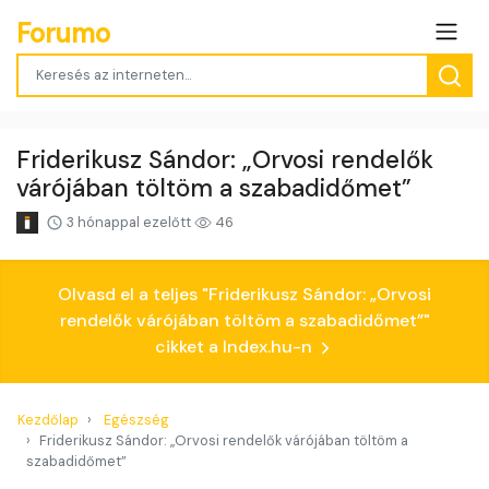
Forumo
Friderikusz Sándor: „Orvosi rendelők
várójában töltöm a szabadidőmet”
3 hónappal ezelőtt
46
Olvasd el a teljes "Friderikusz Sándor: „Orvosi
rendelők várójában töltöm a szabadidőmet”"
cikket a Index.hu-n
Kezdőlap
Egészség
Friderikusz Sándor: „Orvosi rendelők várójában töltöm a
szabadidőmet”