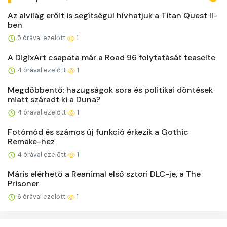
Az alvilág erőit is segítségül hívhatjuk a Titan Quest II-
ben
5 órával ezelőtt
1
A DigixArt csapata már a Road 96 folytatását teaselte
4 órával ezelőtt
1
Megdöbbentő: hazugságok sora és politikai döntések
miatt száradt ki a Duna?
4 órával ezelőtt
1
Fotómód és számos új funkció érkezik a Gothic
Remake-hez
4 órával ezelőtt
1
Máris elérhető a Reanimal első sztori DLC-je, a The
Prisoner
6 órával ezelőtt
1