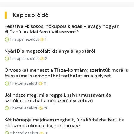
Kapcsolódó
Fesztivál-kisokos, hőkupola kiadás – avagy hogyan
éljük túl az idei fesztiválszezont?
1 nappal ezelőtt
1
Nyári Dia megszólalt kislánya állapotáról
1 nappal ezelőtt
2
Orvosokat meneszt a Tisza-kormány, szerintük morális
és szakmai szempontból tarthatatlan a helyzet
1 héttel ezelőtt
11
Jól nézze meg, mi a reggeli, szívritmuszavart és
sztrókot okozhat a népszerű összetevő
1 héttel ezelőtt
26
Két hónapja majdnem meghalt, újra kórházba került a
hétszeres olimpiai bajnok tornász
2 héttel ezelőtt
31