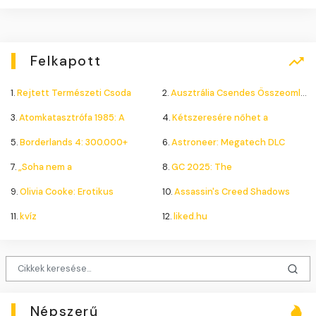
Felkapott
1.
Rejtett Természeti Csoda
2.
Ausztrália Csendes Összeomlása
3.
Atomkatasztrófa 1985: A
4.
Kétszeresére nőhet a
5.
Borderlands 4: 300.000+
6.
Astroneer: Megatech DLC
7.
„Soha nem a
8.
GC 2025: The
9.
Olivia Cooke: Erotikus
10.
Assassin's Creed Shadows
11.
kvíz
12.
liked.hu
Népszerű