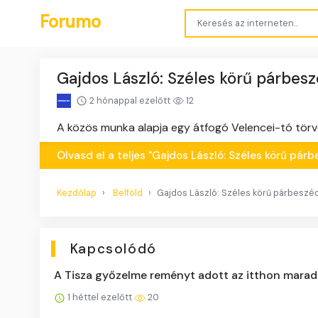
Forumo
Gajdos László: Széles körű párbes
2 hónappal ezelőtt
12
A közös munka alapja egy átfogó Velencei-tó törvé
Olvasd el a teljes "Gajdos László: Széles körű pá
Kezdőlap
Belföld
Gajdos László: Széles körű párbeszé
Kapcsolódó
A Tisza győzelme reményt adott az itthon marad
1 héttel ezelőtt
20