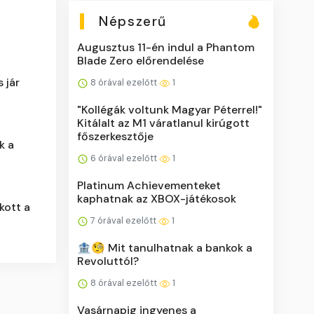
Népszerű
Augusztus 11-én indul a Phantom
Blade Zero előrendelése
 jár
8 órával ezelőtt
1
"Kollégák voltunk Magyar Péterrel!"
Kitálalt az M1 váratlanul kirúgott
főszerkesztője
k a
6 órával ezelőtt
1
Platinum Achievementeket
kaphatnak az XBOX-játékosok
kott a
7 órával ezelőtt
1
🏦🧐 Mit tanulhatnak a bankok a
Revoluttól?
8 órával ezelőtt
1
Vasárnapig ingyenes a