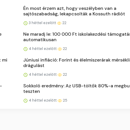
Én most érzem azt, hogy veszélyben van a
sajtószabadság, lekapcsolták a Kossuth rádiót
3 héttel ezelőtt
22
e
Ne maradj le: 100 000 Ft iskolakezdési támogatás
automatikusan
4 héttel ezelőtt
22
: mi
Júniusi infláció: Forint és élelmiszerárak mérsékli
drágulást
4 héttel ezelőtt
22
-
Sokkoló eredmény: Az USB-töltők 80%-a megbu
teszten
4 héttel ezelőtt
25