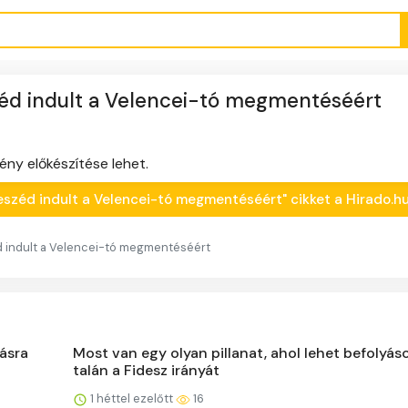
zéd indult a Velencei-tó megmentéséért
ny előkészítése lehet.
rbeszéd indult a Velencei-tó megmentéséért" cikket a Hirado.
d indult a Velencei-tó megmentéséért
ásra
Most van egy olyan pillanat, ahol lehet befolyáso
talán a Fidesz irányát
1 héttel ezelőtt
16