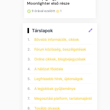
Moonlighter első része
9 órával ezelőtt
1
Társlapok
🔗
1.
Bővebb információk, cikkek
2.
Fórum közösség, beszélgetések
3.
Online cikkek, blogbejegyzések
4.
A hálózat főoldala
5.
Legfrissebb hírek, újdonságok
6.
A legjobbak gyűjteménye
7.
Megosztási platform, tartalomajánló
8.
Tovább olvasok