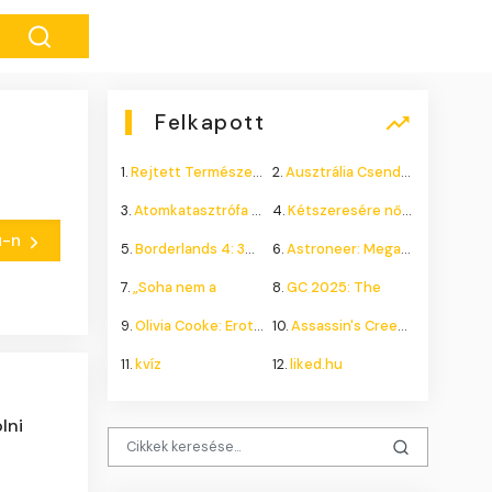
Felkapott
1.
Rejtett Természeti Csoda
2.
Ausztrália Csendes Összeomlása
3.
Atomkatasztrófa 1985: A
4.
Kétszeresére nőhet a
hu-n
5.
Borderlands 4: 300.000+
6.
Astroneer: Megatech DLC
7.
„Soha nem a
8.
GC 2025: The
9.
Olivia Cooke: Erotikus
10.
Assassin's Creed Shadows
11.
kvíz
12.
liked.hu
lni