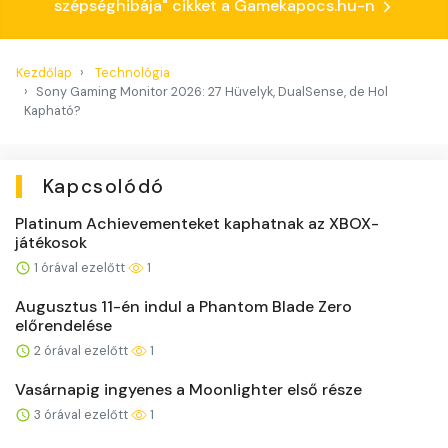
szépséghibája" cikket a Gamekapocs.hu-n
Kezdőlap
Technológia
Sony Gaming Monitor 2026: 27 Hüvelyk, DualSense, de Hol
Kapható?
Kapcsolódó
Platinum Achievementeket kaphatnak az XBOX-
játékosok
1 órával ezelőtt
1
Augusztus 11-én indul a Phantom Blade Zero
előrendelése
2 órával ezelőtt
1
Vasárnapig ingyenes a Moonlighter első része
3 órával ezelőtt
1