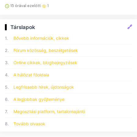
15 órával ezelőtt
1
🔗
Társlapok
1.
Bővebb információk, cikkek
2.
Fórum közösség, beszélgetések
3.
Online cikkek, blogbejegyzések
4.
A hálózat főoldala
5.
Legfrissebb hírek, újdonságok
6.
A legjobbak gyűjteménye
7.
Megosztási platform, tartalomajánló
8.
Tovább olvasok