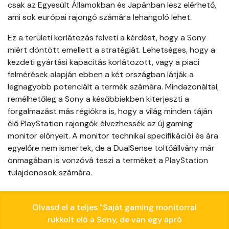
csak az Egyesült Államokban és Japánban lesz elérhető,
ami sok európai rajongó számára lehangoló lehet.
Ez a területi korlátozás felveti a kérdést, hogy a Sony
miért döntött emellett a stratégiát. Lehetséges, hogy a
kezdeti gyártási kapacitás korlátozott, vagy a piaci
felmérések alapján ebben a két országban látják a
legnagyobb potenciált a termék számára. Mindazonáltal,
remélhetőleg a Sony a későbbiekben kiterjeszti a
forgalmazást más régiókra is, hogy a világ minden táján
élő PlayStation rajongók élvezhessék az új gaming
monitor előnyeit. A monitor technikai specifikációi és ára
egyelőre nem ismertek, de a DualSense töltőállvány már
önmagában is vonzóvá teszi a terméket a PlayStation
tulajdonosok számára.
Olvasd el a teljes "Saját gaming monitorral
rukkolt elő a Sony, de van egy apró