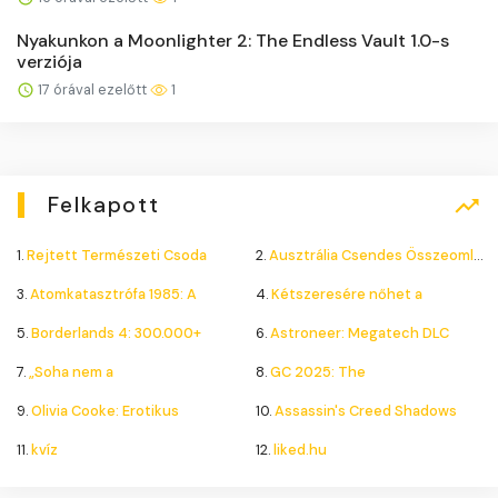
Nyakunkon a Moonlighter 2: The Endless Vault 1.0-s
verziója
17 órával ezelőtt
1
Felkapott
1.
Rejtett Természeti Csoda
2.
Ausztrália Csendes Összeomlása
3.
Atomkatasztrófa 1985: A
4.
Kétszeresére nőhet a
5.
Borderlands 4: 300.000+
6.
Astroneer: Megatech DLC
7.
„Soha nem a
8.
GC 2025: The
9.
Olivia Cooke: Erotikus
10.
Assassin's Creed Shadows
11.
kvíz
12.
liked.hu