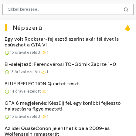
Népszerű
Egy volt Rockstar-fejlesztő szerint akár fél évet is
csúszhat a GTA VI
15 órával ezelőtt
1
El-selejtező: Ferencvárosi TC–Górnik Zabrze 1–0
13 órával ezelőtt
1
BLUE REFLECTION Quartet teszt
14 órával ezelőtt
1
GTA 6 megjelenés: Készülj fel, egy korábbi fejlesztő
halasztásra figyelmeztet!
15 órával ezelőtt
1
Az idei QuakeConon jelenthetik be a 2009-es
Wolfenstein remasterét