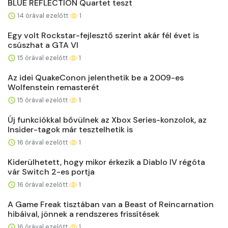
BLUE REFLECTION Quartet teszt
14 órával ezelőtt
1
Egy volt Rockstar-fejlesztő szerint akár fél évet is
csúszhat a GTA VI
15 órával ezelőtt
1
Az idei QuakeConon jelenthetik be a 2009-es
Wolfenstein remasterét
15 órával ezelőtt
1
Új funkciókkal bővülnek az Xbox Series-konzolok, az
Insider-tagok már tesztelhetik is
16 órával ezelőtt
1
Kiderülhetett, hogy mikor érkezik a Diablo IV régóta
vár Switch 2-es portja
16 órával ezelőtt
1
A Game Freak tisztában van a Beast of Reincarnation
hibáival, jönnek a rendszeres frissítések
16 órával ezelőtt
1