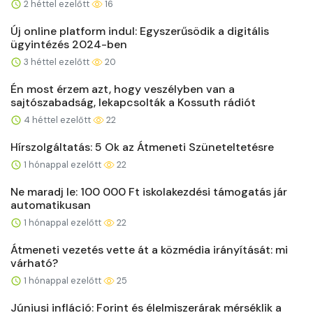
2 héttel ezelőtt
16
Új online platform indul: Egyszerűsödik a digitális
ügyintézés 2024-ben
3 héttel ezelőtt
20
Én most érzem azt, hogy veszélyben van a
sajtószabadság, lekapcsolták a Kossuth rádiót
4 héttel ezelőtt
22
Hírszolgáltatás: 5 Ok az Átmeneti Szüneteltetésre
1 hónappal ezelőtt
22
Ne maradj le: 100 000 Ft iskolakezdési támogatás jár
automatikusan
1 hónappal ezelőtt
22
Átmeneti vezetés vette át a közmédia irányítását: mi
várható?
1 hónappal ezelőtt
25
Júniusi infláció: Forint és élelmiszerárak mérséklik a