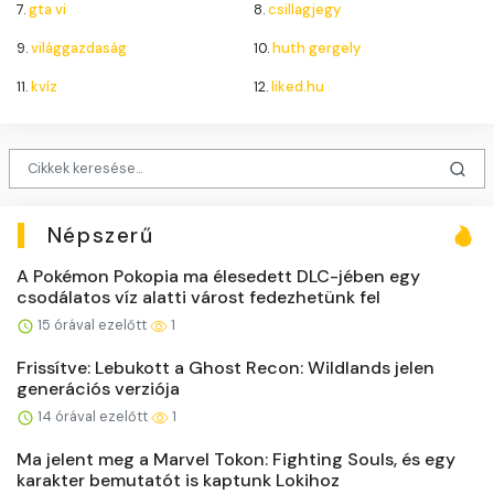
7.
gta vi
8.
csillagjegy
9.
világgazdaság
10.
huth gergely
11.
kvíz
12.
liked.hu
Népszerű
A Pokémon Pokopia ma élesedett DLC-jében egy
csodálatos víz alatti várost fedezhetünk fel
15 órával ezelőtt
1
Frissítve: Lebukott a Ghost Recon: Wildlands jelen
generációs verziója
14 órával ezelőtt
1
Ma jelent meg a Marvel Tokon: Fighting Souls, és egy
karakter bemutatót is kaptunk Lokihoz