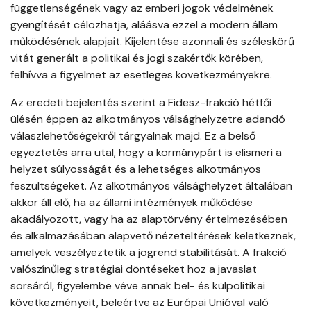
függetlenségének vagy az emberi jogok védelmének
gyengítését célozhatja, aláásva ezzel a modern állam
működésének alapjait. Kijelentése azonnali és széleskörű
vitát generált a politikai és jogi szakértők körében,
felhívva a figyelmet az esetleges következményekre.
Az eredeti bejelentés szerint a Fidesz-frakció hétfői
ülésén éppen az alkotmányos válsághelyzetre adandó
válaszlehetőségekről tárgyalnak majd. Ez a belső
egyeztetés arra utal, hogy a kormánypárt is elismeri a
helyzet súlyosságát és a lehetséges alkotmányos
feszültségeket. Az alkotmányos válsághelyzet általában
akkor áll elő, ha az állami intézmények működése
akadályozott, vagy ha az alaptörvény értelmezésében
és alkalmazásában alapvető nézeteltérések keletkeznek,
amelyek veszélyeztetik a jogrend stabilitását. A frakció
valószínűleg stratégiai döntéseket hoz a javaslat
sorsáról, figyelembe véve annak bel- és külpolitikai
következményeit, beleértve az Európai Unióval való