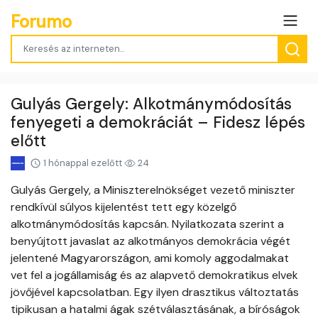
Forumo
Gulyás Gergely: Alkotmánymódosítás
fenyegeti a demokráciát – Fidesz lépés
előtt
1 hónappal ezelőtt
24
Gulyás Gergely, a Miniszterelnökséget vezető miniszter
rendkívül súlyos kijelentést tett egy közelgő
alkotmánymódosítás kapcsán. Nyilatkozata szerint a
benyújtott javaslat az alkotmányos demokrácia végét
jelentené Magyarországon, ami komoly aggodalmakat
vet fel a jogállamiság és az alapvető demokratikus elvek
jövőjével kapcsolatban. Egy ilyen drasztikus változtatás
tipikusan a hatalmi ágak szétválasztásának, a bíróságok