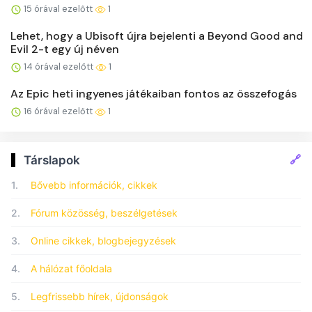
15 órával ezelőtt
1
Lehet, hogy a Ubisoft újra bejelenti a Beyond Good and
Evil 2-t egy új néven
14 órával ezelőtt
1
Az Epic heti ingyenes játékaiban fontos az összefogás
16 órával ezelőtt
1
🔗
Társlapok
1.
Bővebb információk, cikkek
2.
Fórum közösség, beszélgetések
3.
Online cikkek, blogbejegyzések
4.
A hálózat főoldala
5.
Legfrissebb hírek, újdonságok