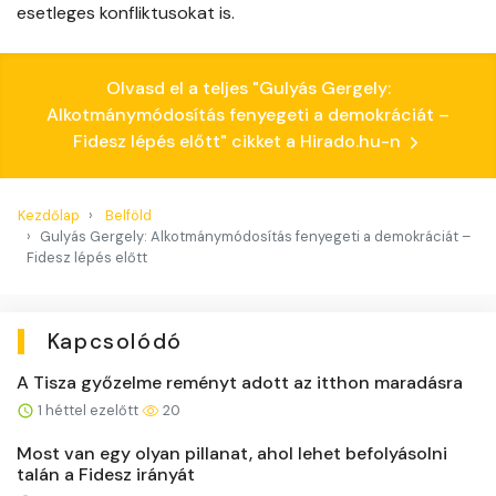
esetleges konfliktusokat is.
Olvasd el a teljes "Gulyás Gergely:
Alkotmánymódosítás fenyegeti a demokráciát –
Fidesz lépés előtt" cikket a Hirado.hu-n
Kezdőlap
Belföld
Gulyás Gergely: Alkotmánymódosítás fenyegeti a demokráciát –
Fidesz lépés előtt
Kapcsolódó
A Tisza győzelme reményt adott az itthon maradásra
1 héttel ezelőtt
20
Most van egy olyan pillanat, ahol lehet befolyásolni
talán a Fidesz irányát