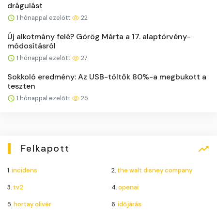
drágulást
1 hónappal ezelőtt
22
Új alkotmány felé? Görög Márta a 17. alaptörvény-
módosításról
1 hónappal ezelőtt
27
Sokkoló eredmény: Az USB-töltők 80%-a megbukott a
teszten
1 hónappal ezelőtt
25
Felkapott
1.
incidens
2.
the walt disney company
3.
tv2
4.
openai
5.
hortay olivér
6.
időjárás