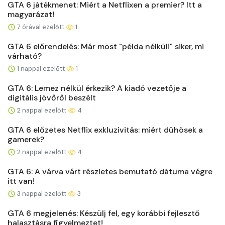
GTA 6 játékmenet: Miért a Netflixen a premier? Itt a
magyarázat!
7 órával ezelőtt
1
GTA 6 előrendelés: Már most "példa nélküli" siker, mi
várható?
1 nappal ezelőtt
1
GTA 6: Lemez nélkül érkezik? A kiadó vezetője a
digitális jövőről beszélt
2 nappal ezelőtt
4
GTA 6 előzetes Netflix exkluzivitás: miért dühösek a
gamerek?
2 nappal ezelőtt
4
GTA 6: A várva várt részletes bemutató dátuma végre
itt van!
3 nappal ezelőtt
3
GTA 6 megjelenés: Készülj fel, egy korábbi fejlesztő
halasztásra figyelmeztet!