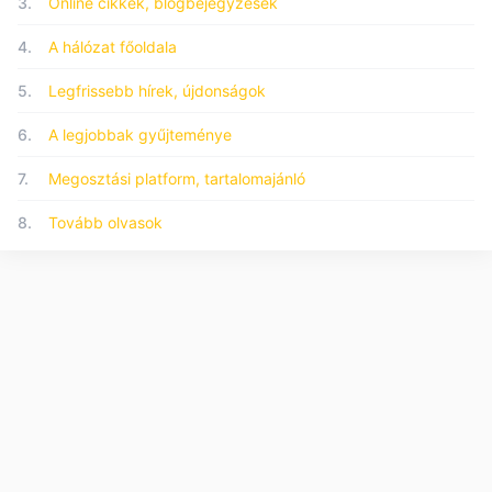
3.
Online cikkek, blogbejegyzések
4.
A hálózat főoldala
5.
Legfrissebb hírek, újdonságok
6.
A legjobbak gyűjteménye
7.
Megosztási platform, tartalomajánló
8.
Tovább olvasok