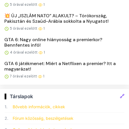
5 órával ezelőtt
1
💥 ÚJ „ISZLÁM NATO” ALAKULT? – Törökország,
Pakisztán és Szaúd-Arábia sokkolta a Nyugatot!
5 órával ezelőtt
1
GTA 6: Nagy online hiányosság a premierkor?
Bennfentes infó!
4 órával ezelőtt
1
GTA 6 játékmenet: Miért a Netflixen a premier? Itt a
magyarázat!
7 órával ezelőtt
1
🔗
Társlapok
1.
Bővebb információk, cikkek
2.
Fórum közösség, beszélgetések