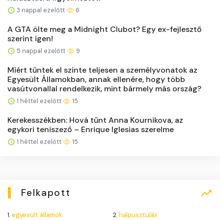
3 nappal ezelőtt
6
A GTA ölte meg a Midnight Clubot? Egy ex-fejlesztő
szerint igen!
5 nappal ezelőtt
9
Miért tűntek el szinte teljesen a személyvonatok az
Egyesült Államokban, annak ellenére, hogy több
vasútvonallal rendelkezik, mint bármely más ország?
1 héttel ezelőtt
15
Kerekesszékben: Hová tűnt Anna Kournikova, az
egykori teniszező – Enrique Iglesias szerelme
1 héttel ezelőtt
15
Felkapott
1.
egyesült államok
2.
halpusztulás