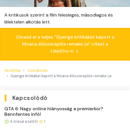
A kritikusok szerint a film felesleges, másodlagos és
lélektelen alkotás lett.
Olvasd el a teljes "Gyenge kritikákat kapott a
Moana élőszereplős remake-je" cikket a
Liked.hu-n
Kezdőlap
Szórakozás
Gyenge kritikákat kapott a Moana élőszereplős remake-je
Kapcsolódó
GTA 6: Nagy online hiányosság a premierkor?
Bennfentes infó!
4 órával ezelőtt
1