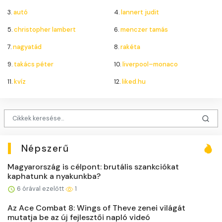
3.
autó
4.
lannert judit
5.
christopher lambert
6.
menczer tamás
7.
nagyatád
8.
rakéta
9.
takács péter
10.
liverpool–monaco
11.
kvíz
12.
liked.hu
Népszerű
Magyarország is célpont: brutális szankciókat
kaphatunk a nyakunkba?
6 órával ezelőtt
1
Az Ace Combat 8: Wings of Theve zenei világát
mutatja be az új fejlesztői napló videó