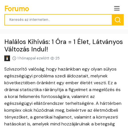
Forumo
Halálos Kihívás: 1 Óra = 1 Élet, Látványos
Változás Indul!
1 hónappal ezelőtt
25
Szívszorító valóság, hogy hazánkban egy olyan súlyos
egészségügyi probléma szedi áldozatait, melynek
következtében óránként egy ember életét veszti. Ez a
drámai statisztika ráirányítja a figyelmet a megelőzés és
a korai felismerés fontosságára, valamint az
egészségügyi ellátórendszer terheltségére. A háttérben
komplex okok húzódnak meg, beleértve az életmódbeli
tényezőket, a genetikai hajlamot, valamint a környezeti
hatásokat is, amelyek mind hozzájárulnak a betegség