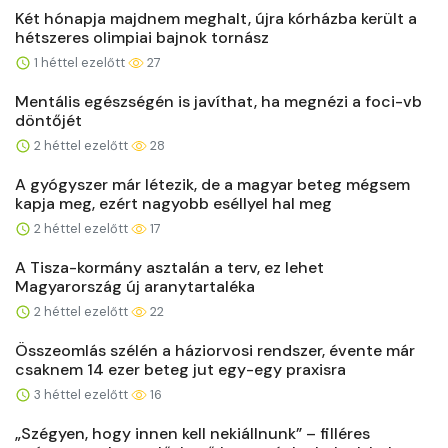
Két hónapja majdnem meghalt, újra kórházba került a
hétszeres olimpiai bajnok tornász
1 héttel ezelőtt
27
Mentális egészségén is javíthat, ha megnézi a foci-vb
döntőjét
2 héttel ezelőtt
28
A gyógyszer már létezik, de a magyar beteg mégsem
kapja meg, ezért nagyobb eséllyel hal meg
2 héttel ezelőtt
17
A Tisza-kormány asztalán a terv, ez lehet
Magyarország új aranytartaléka
2 héttel ezelőtt
22
Összeomlás szélén a háziorvosi rendszer, évente már
csaknem 14 ezer beteg jut egy-egy praxisra
3 héttel ezelőtt
16
„Szégyen, hogy innen kell nekiállnunk” – filléres