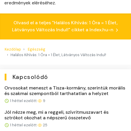
eredmények eléréséhez.
Olvasd el a teljes "Halálos Kihívás: 1 Óra = 1 Élet,
Látványos Változás Indul!" cikket a Index.hu-n
Kezdőlap
Egészség
Halálos Kihívás: 1 Óra = 1 Élet, Látványos Változás Indul!
Kapcsolódó
Orvosokat meneszt a Tisza-kormány, szerintük morális
és szakmai szempontból tarthatatlan a helyzet
1 héttel ezelőtt
9
Jól nézze meg, mi a reggeli, szívritmuszavart és
sztrókot okozhat a népszerű összetevő
1 héttel ezelőtt
25