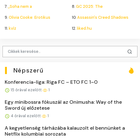
7.
„Soha nem a
8.
GC 2025: The
9.
Olivia Cooke: Erotikus
10.
Assassin's Creed Shadows
11.
kvíz
12.
liked.hu
Népszerű
Konferencia-liga: Riga FC – ETO FC 1–0
15 órával ezelőtt
1
Egy minibossra fókuszál az Onimusha: Way of the
Sword új előzetese
4 órával ezelőtt
1
A kegyetlenség tárházába kalauzolt el bennünket a
Netflix kolumbiai sorozata