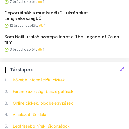
7 órával ezelőtt
1
Deportálnák a munkanélküli ukránokat
Lengyelországból
12 órával ezelőtt
1
Sam Neill utolsó szerepe lehet a The Legend of Zelda-
film
3 órával ezelőtt
1
🔗
Társlapok
1.
Bővebb információk, cikkek
2.
Fórum közösség, beszélgetések
3.
Online cikkek, blogbejegyzések
4.
A hálózat főoldala
5.
Legfrissebb hírek, újdonságok