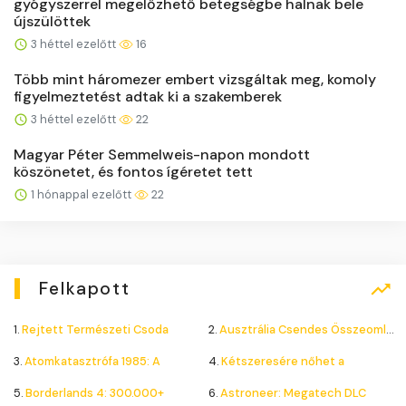
gyógyszerrel megelőzhető betegségbe halnak bele
újszülöttek
3 héttel ezelőtt
16
Több mint háromezer embert vizsgáltak meg, komoly
figyelmeztetést adtak ki a szakemberek
3 héttel ezelőtt
22
Magyar Péter Semmelweis-napon mondott
köszönetet, és fontos ígéretet tett
1 hónappal ezelőtt
22
Felkapott
1.
Rejtett Természeti Csoda
2.
Ausztrália Csendes Összeomlása
3.
Atomkatasztrófa 1985: A
4.
Kétszeresére nőhet a
5.
Borderlands 4: 300.000+
6.
Astroneer: Megatech DLC