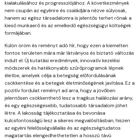
kialakulásához és progressziójához. A következmények
nem csupán az egyénre és családjára nézve súlyosak,
hanem az egész társadalomra is jelentős terhet rónak a
kieső munkaerő és az emelkedő egészségügyi költségek
formájában.
Külön öröm és reményt adó hír, hogy ezen a kiemelten
fontos területen mára már látványos és biztató változás
indult el. Új kutatási eredmények, innovatív kezelési
módszerek és hatékonyabb szűrőprogramok lépnek
életbe, amelyek célja a betegség előfordulásának
csökkentése és a betegek életminőségének javítása. Ez a
pozitív fordulat reményt ad arra, hogy a jövőben
jelentősen csökkenthető lesz a tragikus halálozási arány,
és egy egészségesebb, tudatosabb társadalom jöhet
létre. A lakosság tájékoztatása és bevonása
kulcsfontosságú lesz a sikeres megvalósításban, hiszen
az egyéni felelősségvállalás és az egészségtudatos
magatartás elengedhethetetlen a hosszú távú