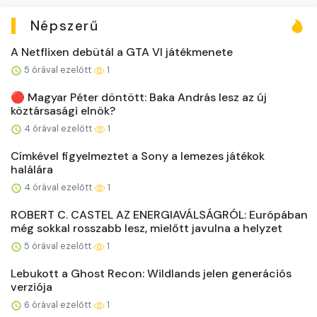
Népszerű
A Netflixen debütál a GTA VI játékmenete
5 órával ezelőtt
1
🔴 Magyar Péter döntött: Baka András lesz az új
köztársasági elnök?
4 órával ezelőtt
1
Címkével figyelmeztet a Sony a lemezes játékok
halálára
4 órával ezelőtt
1
ROBERT C. CASTEL AZ ENERGIAVÁLSÁGRÓL: Európában
még sokkal rosszabb lesz, mielőtt javulna a helyzet
5 órával ezelőtt
1
Lebukott a Ghost Recon: Wildlands jelen generációs
verziója
6 órával ezelőtt
1