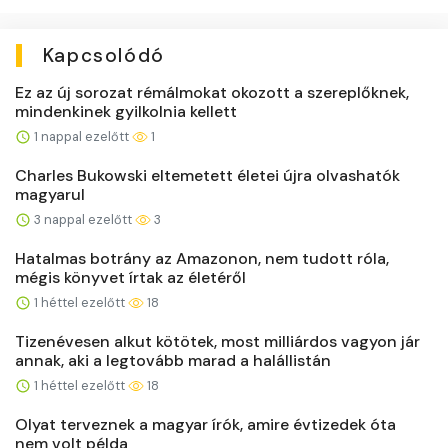
Kapcsolódó
Ez az új sorozat rémálmokat okozott a szereplőknek,
mindenkinek gyilkolnia kellett
1 nappal ezelőtt
1
Charles Bukowski eltemetett életei újra olvashatók
magyarul
3 nappal ezelőtt
3
Hatalmas botrány az Amazonon, nem tudott róla,
mégis könyvet írtak az életéről
1 héttel ezelőtt
18
Tizenévesen alkut kötötek, most milliárdos vagyon jár
annak, aki a legtovább marad a halállistán
1 héttel ezelőtt
18
Olyat terveznek a magyar írók, amire évtizedek óta
nem volt példa