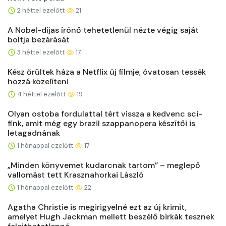
2 héttel ezelőtt
21
A Nobel-díjas írónő tehetetlenül nézte végig saját
boltja bezárását
3 héttel ezelőtt
17
Kész őrültek háza a Netflix új filmje, óvatosan tessék
hozzá közelíteni
4 héttel ezelőtt
19
Olyan ostoba fordulattal tért vissza a kedvenc sci-
fink, amit még egy brazil szappanopera készítői is
letagadnának
1 hónappal ezelőtt
17
„Minden könyvemet kudarcnak tartom” – meglepő
vallomást tett Krasznahorkai László
1 hónappal ezelőtt
22
Agatha Christie is megirigyelné ezt az új krimit,
amelyet Hugh Jackman mellett beszélő birkák tesznek