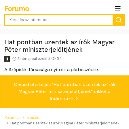
Forumo
Hat pontban üzentek az írók Magyar
Péter miniszterjelöltjének
3 hónappal ezelőtt
54
A Szépírók Társasága nyitott a párbeszédre.
Olvasd el a teljes "Hat pontban üzentek az írók
Magyar Péter miniszterjelöltjének" cikket a
Index.hu-n
Kezdőlap
Irodalom
Hat pontban üzentek az írók Magyar Péter miniszterjelöltjének