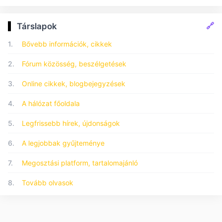
🔗
Társlapok
1.
Bővebb információk, cikkek
2.
Fórum közösség, beszélgetések
3.
Online cikkek, blogbejegyzések
4.
A hálózat főoldala
5.
Legfrissebb hírek, újdonságok
6.
A legjobbak gyűjteménye
7.
Megosztási platform, tartalomajánló
8.
Tovább olvasok