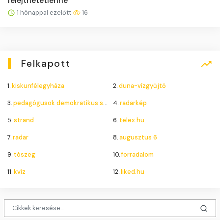
felejthetetlenné
1 hónappal ezelőtt
16
Felkapott
1.
kiskunfélegyháza
2.
duna-vízgyűjtő
3.
pedagógusok demokratikus szakszervezete
4.
radarkép
5.
strand
6.
telex.hu
7.
radar
8.
augusztus 6
9.
tószeg
10.
forradalom
11.
kvíz
12.
liked.hu