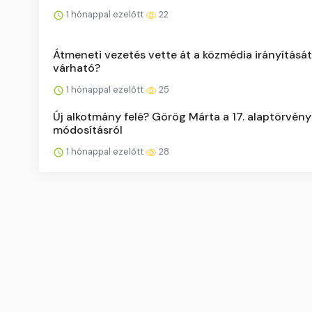
1 hónappal ezelőtt
22
Átmeneti vezetés vette át a közmédia irányítását
várható?
1 hónappal ezelőtt
25
Új alkotmány felé? Görög Márta a 17. alaptörvény
módosításról
1 hónappal ezelőtt
28