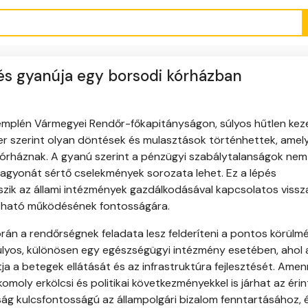
lés gyanúja egy borsodi kórházban
emplén Vármegyei Rendőr-főkapitányságon, súlyos hűtlen kez
er szerint olyan döntések és mulasztások történhettek, amel
 kórháznak. A gyanú szerint a pénzügyi szabálytalanságok nem
agyonát sértő cselekmények sorozata lehet. Ez a lépés
szik az állami intézmények gazdálkodásával kapcsolatos vissz
látható működésének fontosságára.
során a rendőrségnek feladata lesz felderíteni a pontos körülm
 súlyos, különösen egy egészségügyi intézmény esetében, ahol 
ja a betegek ellátását és az infrastruktúra fejlesztését. Ame
moly erkölcsi és politikai következményekkel is járhat az éri
ág kulcsfontosságú az állampolgári bizalom fenntartásához, 