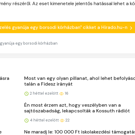
mény részéről. Az eset kimenetele jelentős hatással lehet a k
kezelés gyanúja egy borsodi kórházban" cikket a Hirado.hu-n
s gyanúja egy borsodi kórházban
ásra
Most van egy olyan pillanat, ahol lehet befolyáso
talán a Fidesz irányát
2 héttel ezelőtt
16
Én most érzem azt, hogy veszélyben van a
sajtószabadság, lekapcsolták a Kossuth rádiót
4 héttel ezelőtt
22
e
Ne maradj le: 100 000 Ft iskolakezdési támogatás