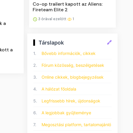
Co-op trailert kapott az Aliens:
Fireteam Elite 2
3 órával ezelőtt
1
k a
Társlapok
🔗
kott a
1.
Bővebb információk, cikkek
2.
Fórum közösség, beszélgetések
3.
Online cikkek, blogbejegyzések
4.
A hálózat főoldala
5.
Legfrissebb hírek, újdonságok
6.
A legjobbak gyűjteménye
7.
Megosztási platform, tartalomajánló