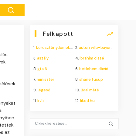
Felkapott
1.
kereszténydemokrata néppárt
2.
aston villa–bayern münchen
elés
3.
aszály
4.
ibrahim cissé
yek
5.
gta 6
6.
betlehem dávid
7.
miniszter
8.
shane tusup
aélések
9.
jégeső
10.
járai máté
11.
kvíz
12.
liked.hu
ényeket
a
nnyiben
ntettek
és az