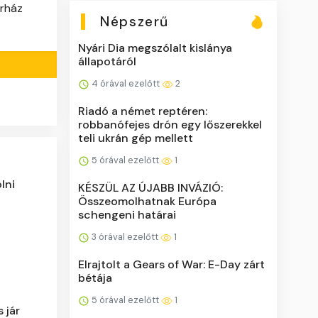
órház
Népszerű
Nyári Dia megszólalt kislánya
állapotáról
4 órával ezelőtt
2
Riadó a német reptéren:
robbanófejes drón egy lőszerekkel
teli ukrán gép mellett
5 órával ezelőtt
1
lni
KÉSZÜL AZ ÚJABB INVÁZIÓ:
Összeomolhatnak Európa
schengeni határai
3 órával ezelőtt
1
Elrajtolt a Gears of War: E-Day zárt
bétája
5 órával ezelőtt
1
 jár