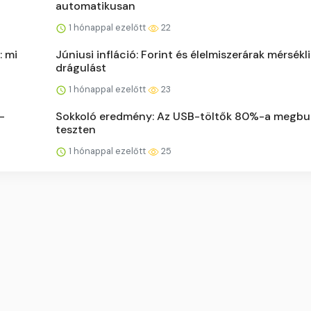
automatikusan
1 hónappal ezelőtt
22
: mi
Júniusi infláció: Forint és élelmiszerárak mérsékli
drágulást
1 hónappal ezelőtt
23
-
Sokkoló eredmény: Az USB-töltők 80%-a megbu
teszten
1 hónappal ezelőtt
25