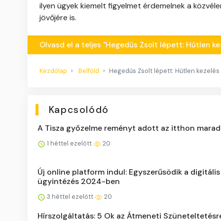
ilyen ügyek kiemelt figyelmet érdemelnek a közvéle
jövőjére is.
Olvasd el a teljes "Hegedűs Zsolt lépett: Hűtlen 
Kezdőlap
Belföld
Hegedűs Zsolt lépett: Hűtlen kezelé
Kapcsolódó
A Tisza győzelme reményt adott az itthon marad
1 héttel ezelőtt
20
Új online platform indul: Egyszerűsödik a digitális
ügyintézés 2024-ben
3 héttel ezelőtt
20
Hírszolgáltatás: 5 Ok az Átmeneti Szüneteltetésr