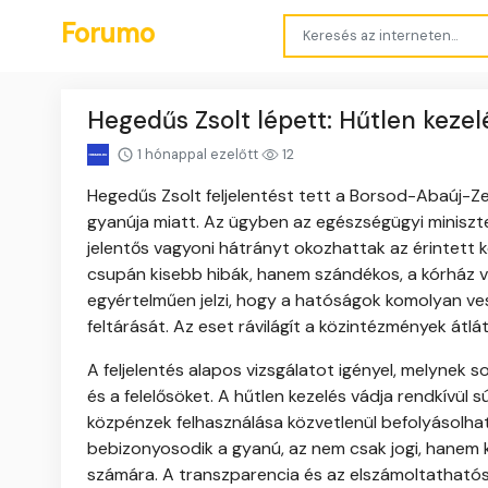
Forumo
Hegedűs Zsolt lépett: Hűtlen keze
1 hónappal ezelőtt
12
Hegedűs Zsolt feljelentést tett a Borsod-Abaúj-Z
gyanúja miatt. Az ügyben az egészségügyi miniszt
jelentős vagyoni hátrányt okozhattak az érintett
csupán kisebb hibák, hanem szándékos, a kórház v
egyértelműen jelzi, hogy a hatóságok komolyan ve
feltárását. Az eset rávilágít a közintézmények át
A feljelentés alapos vizsgálatot igényel, melynek 
és a felelősöket. A hűtlen kezelés vádja rendkívül
közpénzek felhasználása közvetlenül befolyásolhat
bebizonyosodik a gyanú, az nem csak jogi, hanem ko
számára. A transzparencia és az elszámoltathatós