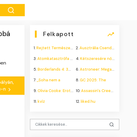
bbá
Felkapott
1.
Rejtett Természeti Csoda
2.
Ausztrália Csendes Összeomlása
3.
Atomkatasztrófa 1985: A
4.
Kétszeresére nőhet a
ően
5.
Borderlands 4: 300.000+
6.
Astroneer: Megatech DLC
7.
„Soha nem a
8.
GC 2025: The
ályán,
hu-n
9.
Olivia Cooke: Erotikus
10.
Assassin's Creed Shadows
11.
kvíz
12.
liked.hu