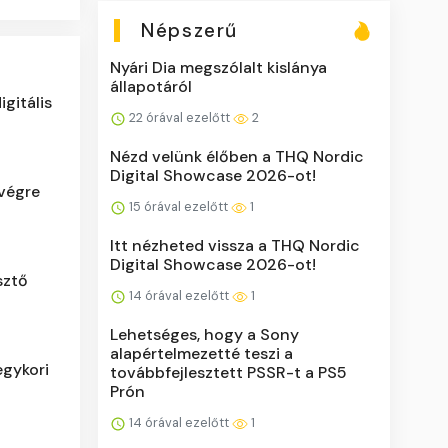
Népszerű
Nyári Dia megszólalt kislánya
állapotáról
igitális
22 órával ezelőtt
2
Nézd velünk élőben a THQ Nordic
Digital Showcase 2026-ot!
végre
15 órával ezelőtt
1
Itt nézheted vissza a THQ Nordic
Digital Showcase 2026-ot!
sztő
14 órával ezelőtt
1
Lehetséges, hogy a Sony
alapértelmezetté teszi a
egykori
továbbfejlesztett PSSR-t a PS5
Prón
14 órával ezelőtt
1