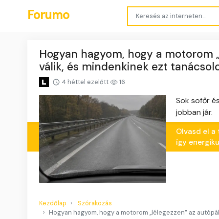
Forumo
Hogyan hagyom, hogy a motorom „l
válik, és mindenkinek ezt tanácso
4 héttel ezelőtt
16
Sok sofőr é
jobban jár.
Olvasd el a
így energik
Kezdőlap
Szórakozás
Hogyan hagyom, hogy a motorom „lélegezzen” az autópály