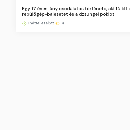
Egy 17 éves lány csodálatos története, aki túlélt
repülőgép-balesetet és a dzsungel poklot
1 héttel ezelőtt
14