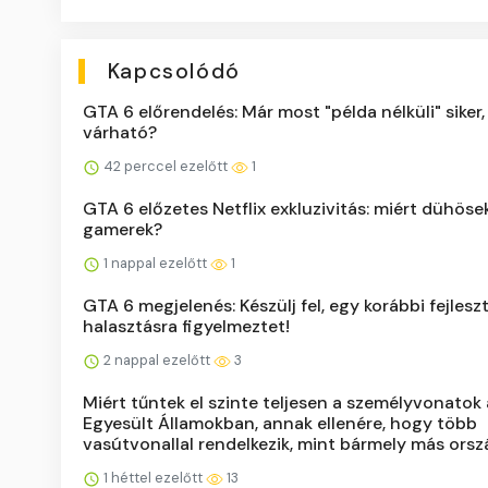
Kapcsolódó
GTA 6 előrendelés: Már most "példa nélküli" siker,
várható?
42 perccel ezelőtt
1
GTA 6 előzetes Netflix exkluzivitás: miért dühöse
gamerek?
1 nappal ezelőtt
1
GTA 6 megjelenés: Készülj fel, egy korábbi fejlesz
halasztásra figyelmeztet!
2 nappal ezelőtt
3
Miért tűntek el szinte teljesen a személyvonatok 
Egyesült Államokban, annak ellenére, hogy több
vasútvonallal rendelkezik, mint bármely más orsz
1 héttel ezelőtt
13