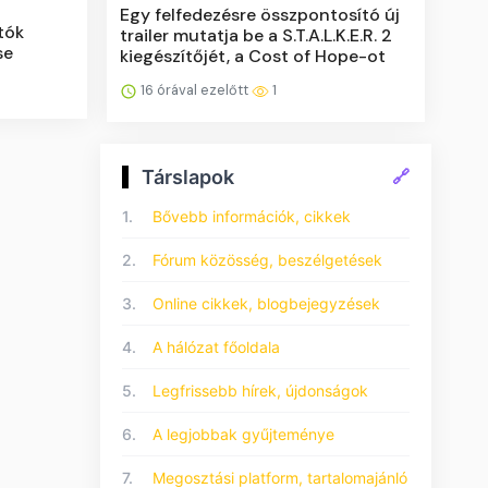
Egy felfedezésre összpontosító új
tók
trailer mutatja be a S.T.A.L.K.E.R. 2
se
kiegészítőjét, a Cost of Hope-ot
16 órával ezelőtt
1
Társlapok
🔗
1.
Bővebb információk, cikkek
2.
Fórum közösség, beszélgetések
3.
Online cikkek, blogbejegyzések
4.
A hálózat főoldala
5.
Legfrissebb hírek, újdonságok
6.
A legjobbak gyűjteménye
7.
Megosztási platform, tartalomajánló