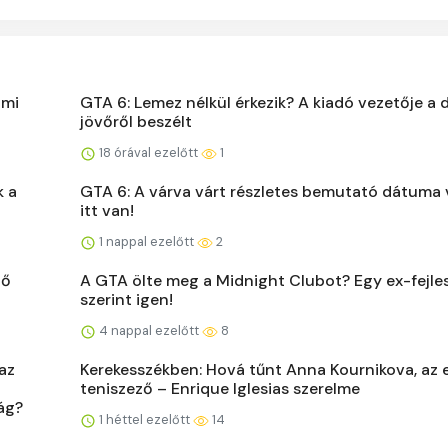
 mi
GTA 6: Lemez nélkül érkezik? A kiadó vezetője a d
jövőről beszélt
18 órával ezelőtt
1
k a
GTA 6: A várva várt részletes bemutató dátuma 
itt van!
1 nappal ezelőtt
2
tő
A GTA ölte meg a Midnight Clubot? Egy ex-fejle
szerint igen!
4 nappal ezelőtt
8
az
Kerekesszékben: Hová tűnt Anna Kournikova, az 
teniszező – Enrique Iglesias szerelme
ág?
1 héttel ezelőtt
14