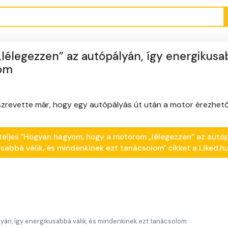
élegezzen” az autópályán, így energikusa
lom
szrevette már, hogy egy autópályás út után a motor érezhet
 teljes "Hogyan hagyom, hogy a motorom „lélegezzen” az autóp
usabbá válik, és mindenkinek ezt tanácsolom" cikket a Liked.
án, így energikusabbá válik, és mindenkinek ezt tanácsolom