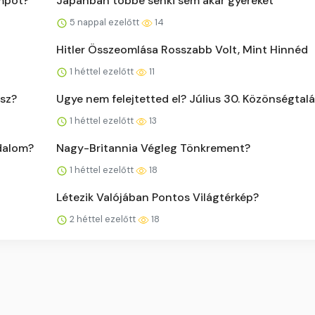
mpot?
Japánban többé senki sem akar gyereket
5 nappal ezelőtt
14
Hitler Összeomlása Rosszabb Volt, Mint Hinnéd
1 héttel ezelőtt
11
tsz?
Ugye nem felejtetted el? Július 30. Közönségtal
1 héttel ezelőtt
13
odalom?
Nagy-Britannia Végleg Tönkrement?
1 héttel ezelőtt
18
Létezik Valójában Pontos Világtérkép?
2 héttel ezelőtt
18