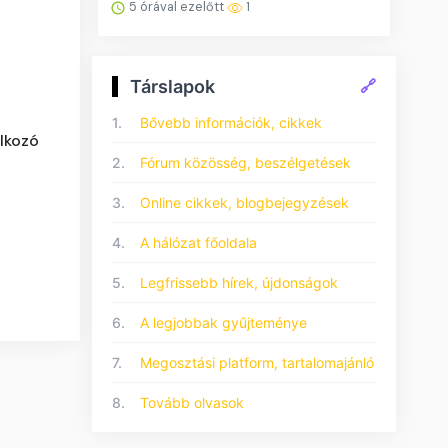
5 órával ezelőtt
1
Társlapok
🔗
1.
Bővebb információk, cikkek
álkozó
2.
Fórum közösség, beszélgetések
3.
Online cikkek, blogbejegyzések
4.
A hálózat főoldala
5.
Legfrissebb hírek, újdonságok
6.
A legjobbak gyűjteménye
7.
Megosztási platform, tartalomajánló
8.
Tovább olvasok