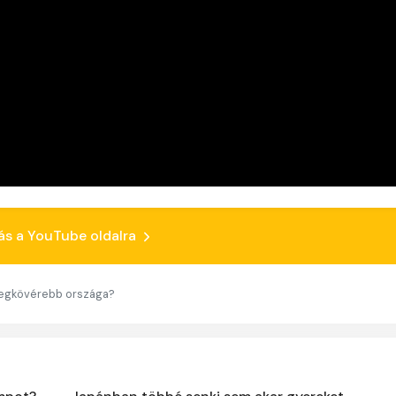
ás a YouTube oldalra
legkövérebb országa?