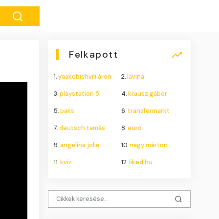
Felkapott
1.
yaakobishvili áron
2.
lavina
3.
playstation 5
4.
krausz gábor
5.
paks
6.
transfermarkt
7.
deutsch tamás
8.
euró
9.
angelina jolie
10.
nagy márton
11.
kvíz
12.
liked.hu