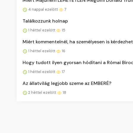
Miért Majdnem LEHETETLEN Megölni Donald Tru
4 nappal ezelőtt
7
Találkozzunk holnap
1 héttel ezelőtt
15
Miért kommentelnél, ha személyesen is kérdezhe
1 héttel ezelőtt
16
Hogy tudott ilyen gyorsan hódítani a Római Bir
1 héttel ezelőtt
17
Az állatvilág legjobb szeme az EMBERÉ?
2 héttel ezelőtt
18