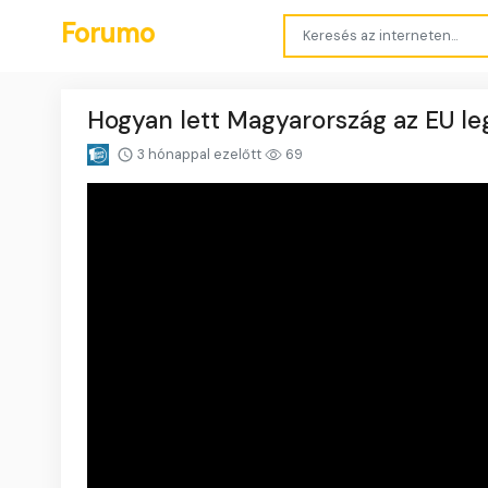
Forumo
Hogyan lett Magyarország az EU l
3 hónappal ezelőtt
69