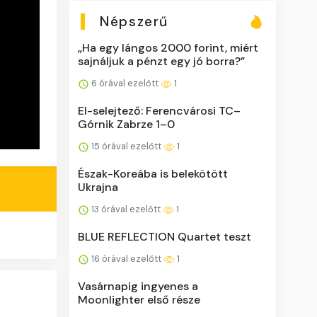
Népszerű
„Ha egy lángos 2000 forint, miért
sajnáljuk a pénzt egy jó borra?”
6 órával ezelőtt
1
El-selejtező: Ferencvárosi TC–
Górnik Zabrze 1–0
15 órával ezelőtt
1
Észak-Koreába is belekötött
Ukrajna
13 órával ezelőtt
1
BLUE REFLECTION Quartet teszt
16 órával ezelőtt
1
Vasárnapig ingyenes a
Moonlighter első része