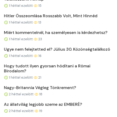
1 héttel ezelőtt
15
Hitler Összeomlása Rosszabb Volt, Mint Hinnéd
1 héttel ezelőtt
13
Miért kommentelnél, ha személyesen is kérdezhetsz?
1 héttel ezelőtt
23
Ugye nem felejtetted el? Július 30. Közönségtalálkozó
1 héttel ezelőtt
16
Hogy tudott ilyen gyorsan hódítani a Római
Birodalom?
1 héttel ezelőtt
21
Nagy-Britannia Végleg Tönkrement?
2 héttel ezelőtt
18
Az állatvilág legjobb szeme az EMBERÉ?
2 héttel ezelőtt
19