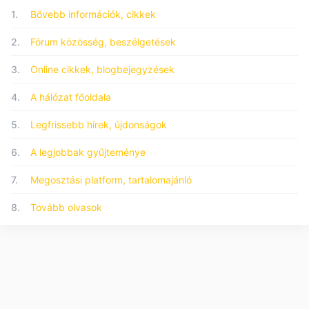
1.
Bővebb információk, cikkek
2.
Fórum közösség, beszélgetések
3.
Online cikkek, blogbejegyzések
4.
A hálózat főoldala
5.
Legfrissebb hírek, újdonságok
6.
A legjobbak gyűjteménye
7.
Megosztási platform, tartalomajánló
8.
Tovább olvasok