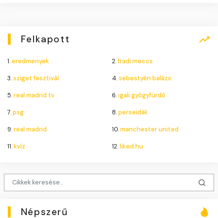
Felkapott
1.
eredmenyek
2.
fradi meccs
3.
sziget fesztivál
4.
sebestyén balázs
5.
real madrid tv
6.
igali gyógyfürdő
7.
psg
8.
perseidák
9.
real madrid
10.
manchester united
11.
kvíz
12.
liked.hu
Népszerű