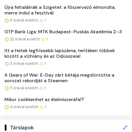
Újra feltalálnák a Szigetet: a főszervező elmondta,
merre indul a fesztivál
5 órával ezelőtt
1
OTP Bank Liga: MTK Budapest–Puskás Akadémia 2–3
22 órával ezelőtt
1
Itt a Hetek legfrissebb lapszáma, terítéken többek
között a vízhiány és az Odüsszeia!
5 órával ezelőtt
1
A Gears of War: E-Day zárt bétája megdöntötte a
sorozat rekordját a Steamen
5 órával ezelőtt
1
Mikor csökkenhet az élelmiszeráfa⁉️
4 órával ezelőtt
1
🔗
Társlapok