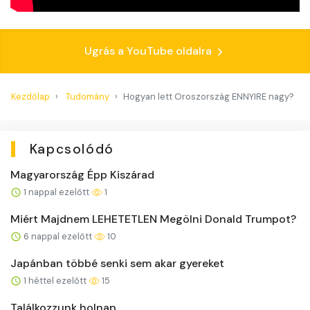
Ugrás a YouTube oldalra
Kezdőlap
Tudomány
Hogyan lett Oroszország ENNYIRE nagy?
Kapcsolódó
Magyarország Épp Kiszárad
1 nappal ezelőtt
1
Miért Majdnem LEHETETLEN Megölni Donald Trumpot?
6 nappal ezelőtt
10
Japánban többé senki sem akar gyereket
1 héttel ezelőtt
15
Találkozzunk holnap