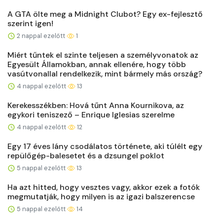
A GTA ölte meg a Midnight Clubot? Egy ex-fejlesztő
szerint igen!
2 nappal ezelőtt
1
Miért tűntek el szinte teljesen a személyvonatok az
Egyesült Államokban, annak ellenére, hogy több
vasútvonallal rendelkezik, mint bármely más ország?
4 nappal ezelőtt
13
Kerekesszékben: Hová tűnt Anna Kournikova, az
egykori teniszező – Enrique Iglesias szerelme
4 nappal ezelőtt
12
Egy 17 éves lány csodálatos története, aki túlélt egy
repülőgép-balesetet és a dzsungel poklot
5 nappal ezelőtt
13
Ha azt hitted, hogy vesztes vagy, akkor ezek a fotók
megmutatják, hogy milyen is az igazi balszerencse
5 nappal ezelőtt
14