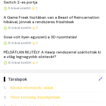
Switch 2-es portja
11 órával ezelőtt
1
A Game Freak tisztában van a Beast of Reincarnation
hibáival, jönnek a rendszeres frissítések
12 órával ezelőtt
1
Sose volt ilyen egyszerű a 3D nyomtatás!
12 órával ezelőtt
1
PÉLDÁTLAN REJTÉLY: A Haarp rendszerrel szárították ki
a világ legnagyobb sóstavát?
12 órával ezelőtt
1
🔗
Társlapok
1.
Bővebb információk, cikkek
2.
Fórum közösség, beszélgetések