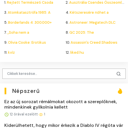
1.
Rejtett Természeti Csoda
2.
Ausztrália Csendes Összeomlása
3.
Atomkatasztrófa 1985: A
4.
Kétszeresére nőhet a
5.
Borderlands 4: 300.000+
6.
Astroneer: Megatech DLC
7.
„Soha nem a
8.
GC 2025: The
9.
Olivia Cooke: Erotikus
10.
Assassin's Creed Shadows
11.
kvíz
12.
liked.hu
Népszerű
Ez az új sorozat rémálmokat okozott a szereplőknek,
mindenkinek gyilkolnia kellett
12 órával ezelőtt
1
Kiderülhetett, hogy mikor érkezik a Diablo IV régóta vár