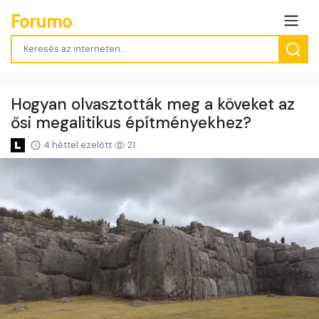
Forumo
Hogyan olvasztották meg a köveket az
ősi megalitikus építményekhez?
4 héttel ezelőtt
21