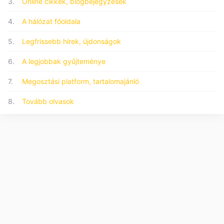
3.
Online cikkek, blogbejegyzések
4.
A hálózat főoldala
5.
Legfrissebb hírek, újdonságok
6.
A legjobbak gyűjteménye
7.
Megosztási platform, tartalomajánló
8.
Tovább olvasok