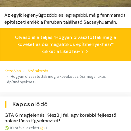
Az egyik leglenyűgözőbb és legrégebbi, máig fennmaradt
építészeti emlék a Peruban található Sacsayhuamán.
Olvasd el a teljes "Hogyan olvasztották meg a
köveket az ősi megalitikus építményekhez?"
cikket a Liked.hu-n
Kezdőlap
Szórakozás
Hogyan olvasztották meg a köveket az ősi megalitikus
építményekhez?
Kapcsolódó
GTA 6 megjelenés: Készülj fel, egy korábbi fejlesztő
halasztásra figyelmeztet!
10 órával ezelőtt
1