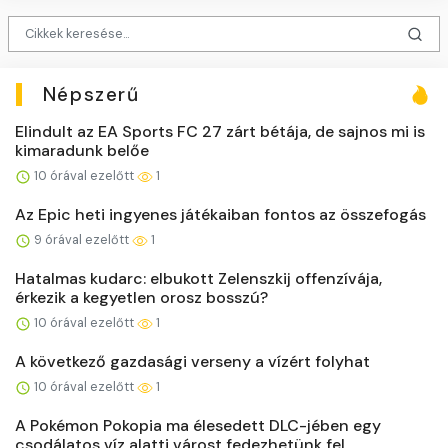
Népszerű
Elindult az EA Sports FC 27 zárt bétája, de sajnos mi is
kimaradunk belőe
10 órával ezelőtt
1
Az Epic heti ingyenes játékaiban fontos az összefogás
9 órával ezelőtt
1
Hatalmas kudarc: elbukott Zelenszkij offenzívája,
érkezik a kegyetlen orosz bosszú?
10 órával ezelőtt
1
A következő gazdasági verseny a vízért folyhat
10 órával ezelőtt
1
A Pokémon Pokopia ma élesedett DLC-jében egy
csodálatos víz alatti várost fedezhetünk fel