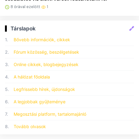
8 órával ezelőtt
1
🔗
Társlapok
1.
Bővebb információk, cikkek
2.
Fórum közösség, beszélgetések
3.
Online cikkek, blogbejegyzések
4.
A hálózat főoldala
5.
Legfrissebb hírek, újdonságok
6.
A legjobbak gyűjteménye
7.
Megosztási platform, tartalomajánló
8.
Tovább olvasok