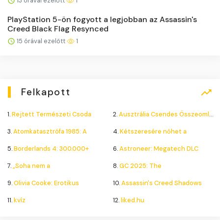
13 órával ezelőtt
1
PlayStation 5-ön fogyott a legjobban az Assassin's
Creed Black Flag Resynced
15 órával ezelőtt
1
Felkapott
1.
Rejtett Természeti Csoda
2.
Ausztrália Csendes Összeomlása
3.
Atomkatasztrófa 1985: A
4.
Kétszeresére nőhet a
5.
Borderlands 4: 300.000+
6.
Astroneer: Megatech DLC
7.
„Soha nem a
8.
GC 2025: The
9.
Olivia Cooke: Erotikus
10.
Assassin's Creed Shadows
11.
kvíz
12.
liked.hu