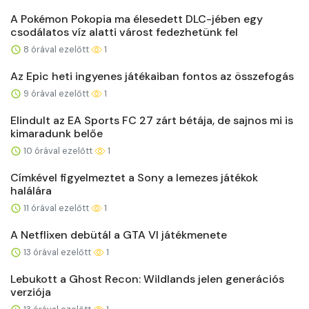
A Pokémon Pokopia ma élesedett DLC-jében egy
csodálatos víz alatti várost fedezhetünk fel
8 órával ezelőtt
1
Az Epic heti ingyenes játékaiban fontos az összefogás
9 órával ezelőtt
1
Elindult az EA Sports FC 27 zárt bétája, de sajnos mi is
kimaradunk belőe
10 órával ezelőtt
1
Címkével figyelmeztet a Sony a lemezes játékok
halálára
11 órával ezelőtt
1
A Netflixen debütál a GTA VI játékmenete
13 órával ezelőtt
1
Lebukott a Ghost Recon: Wildlands jelen generációs
verziója