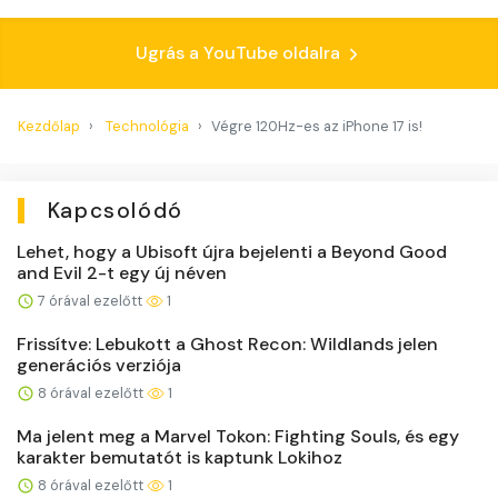
Ugrás a YouTube oldalra
Kezdőlap
Technológia
Végre 120Hz-es az iPhone 17 is!
Kapcsolódó
Lehet, hogy a Ubisoft újra bejelenti a Beyond Good
and Evil 2-t egy új néven
7 órával ezelőtt
1
Frissítve: Lebukott a Ghost Recon: Wildlands jelen
generációs verziója
8 órával ezelőtt
1
Ma jelent meg a Marvel Tokon: Fighting Souls, és egy
karakter bemutatót is kaptunk Lokihoz
8 órával ezelőtt
1