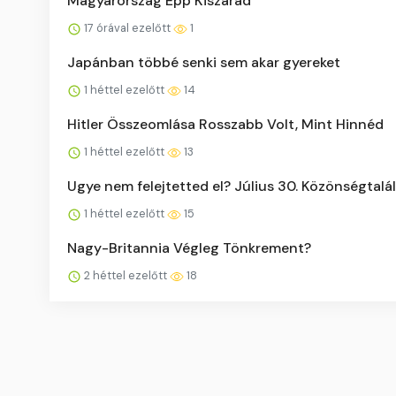
Magyarország Épp Kiszárad
17 órával ezelőtt
1
Japánban többé senki sem akar gyereket
1 héttel ezelőtt
14
Hitler Összeomlása Rosszabb Volt, Mint Hinnéd
1 héttel ezelőtt
13
Ugye nem felejtetted el? Július 30. Közönségtalá
1 héttel ezelőtt
15
Nagy-Britannia Végleg Tönkrement?
2 héttel ezelőtt
18