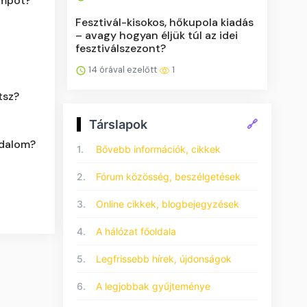
umpot?
Fesztivál-kisokos, hőkupola kiadás
– avagy hogyan éljük túl az idei
fesztiválszezont?
14 órával ezelőtt
1
tsz?
Társlapok
🔗
odalom?
1.
Bővebb információk, cikkek
2.
Fórum közösség, beszélgetések
3.
Online cikkek, blogbejegyzések
4.
A hálózat főoldala
5.
Legfrissebb hírek, újdonságok
6.
A legjobbak gyűjteménye