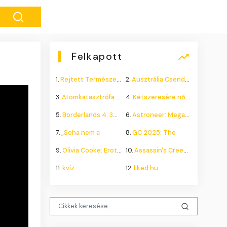
Felkapott
1.
Rejtett Természeti Csoda
2.
Ausztrália Csendes Összeomlása
3.
Atomkatasztrófa 1985: A
4.
Kétszeresére nőhet a
5.
Borderlands 4: 300.000+
6.
Astroneer: Megatech DLC
7.
„Soha nem a
8.
GC 2025: The
9.
Olivia Cooke: Erotikus
10.
Assassin's Creed Shadows
11.
kvíz
12.
liked.hu