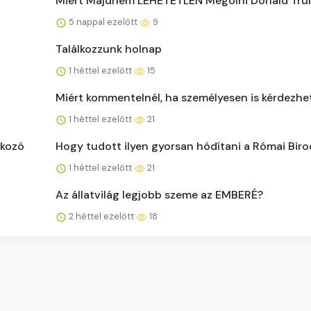
Miért Majdnem LEHETETLEN Megölni Donald Tr
5 nappal ezelőtt
9
Találkozzunk holnap
1 héttel ezelőtt
15
Miért kommentelnél, ha személyesen is kérdezhe
1 héttel ezelőtt
21
lkozó
Hogy tudott ilyen gyorsan hódítani a Római Bir
1 héttel ezelőtt
21
Az állatvilág legjobb szeme az EMBERÉ?
2 héttel ezelőtt
18