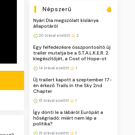
Népszerű
Nyári Dia megszólalt kislánya
állapotáról
20 órával ezelőtt
2
Egy felfedezésre összpontosító új
trailer mutatja be a S.T.A.L.K.E.R. 2
kiegészítőjét, a Cost of Hope-ot
14 órával ezelőtt
1
Új trailert kapott a szeptember 17-
én érkező Trails in the Sky 2nd
Chapter
15 órával ezelőtt
1
Így dönti le a lábáról Európát a
hőségriadó: miért nem lép a
politika?
15 órával ezelőtt
1