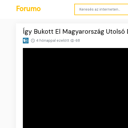
Forumo
Így Bukott El Magyarország Utolsó 
4 hónappal ezelőtt
68