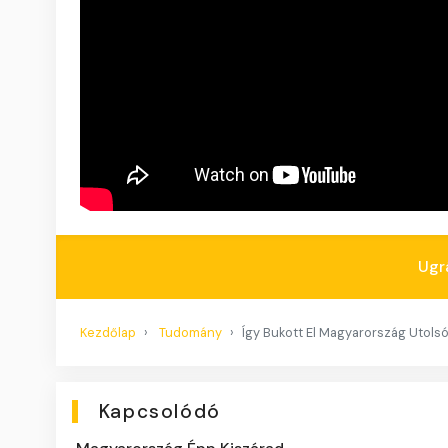
Ugr
Kezdőlap
Tudomány
Így Bukott El Magyarország Utolsó
Kapcsolódó