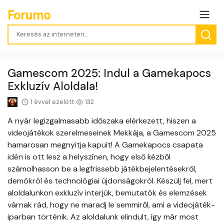
Forumo
Gamescom 2025: Indul a Gamekapocs
Exkluzív Aloldala!
1 évvel ezelőtt
132
A nyár legizgalmasabb időszaka elérkezett, hiszen a
videojátékok szerelmeseinek Mekkája, a Gamescom 2025
hamarosan megnyitja kapuit! A Gamekapocs csapata
idén is ott lesz a helyszínen, hogy első kézből
számolhasson be a legfrissebb játékbejelentésekről,
demókról és technológiai újdonságokról. Készülj fel, mert
aloldalunkon exkluzív interjúk, bemutatók és elemzések
várnak rád, hogy ne maradj le semmiről, ami a videojáték-
iparban történik. Az aloldalunk elindult, így már most