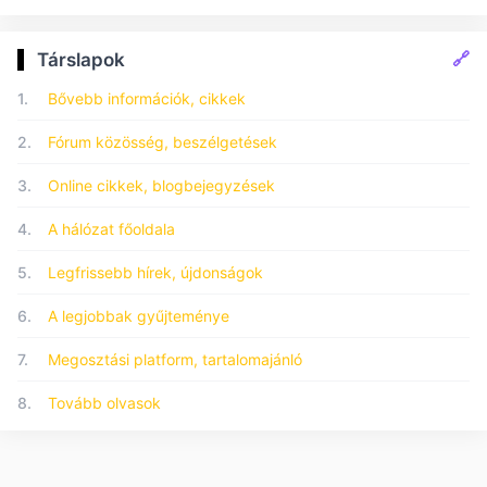
🔗
Társlapok
1.
Bővebb információk, cikkek
2.
Fórum közösség, beszélgetések
3.
Online cikkek, blogbejegyzések
4.
A hálózat főoldala
5.
Legfrissebb hírek, újdonságok
6.
A legjobbak gyűjteménye
7.
Megosztási platform, tartalomajánló
8.
Tovább olvasok