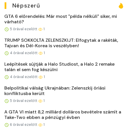
Népszerű
GTA 6 előrendelés: Már most "példa nélküli" siker, mi
várható?
5 órával ezelőtt
1
TRUMP SOKKOLTA ZELENSZKIJT: Elfogytak a rakéták,
Tajvan és Dél-Korea is veszélyben!
4 órával ezelőtt
1
Leépítések sújtják a Halo Studiost, a Halo 2 remake
talán el sem fog készülni
4 órával ezelőtt
1
Belpolitikai válság Ukrajnában: Zelenszkij óriási
konfliktusba került
5 órával ezelőtt
1
A GTA VI miatt 8,2 milliárd dolláros bevételre számít a
Take-Two ebben a pénzügyi évben
6 órával ezelőtt
1