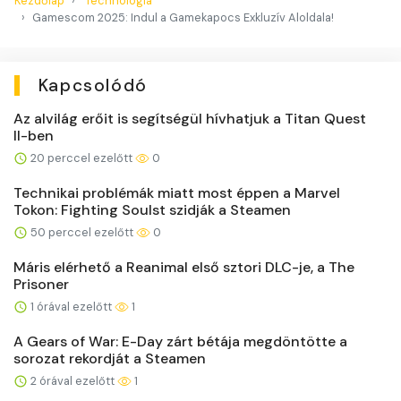
Kezdőlap
Technológia
Gamescom 2025: Indul a Gamekapocs Exkluzív Aloldala!
Kapcsolódó
Az alvilág erőit is segítségül hívhatjuk a Titan Quest
II-ben
20 perccel ezelőtt
0
Technikai problémák miatt most éppen a Marvel
Tokon: Fighting Soulst szidják a Steamen
50 perccel ezelőtt
0
Máris elérhető a Reanimal első sztori DLC-je, a The
Prisoner
1 órával ezelőtt
1
A Gears of War: E-Day zárt bétája megdöntötte a
sorozat rekordját a Steamen
2 órával ezelőtt
1