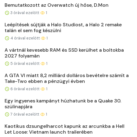
Bemutatkozott az Overwatch új hőse, D.Mon
3 órával ezelőtt
1
Leépítések sújtják a Halo Studiost, a Halo 2 remake
talán el sem fog készülni
4 órával ezelőtt
1
A vártnál kevesebb RAM és SSD kerülhet a boltokba
2027 folyamán
5 órával ezelőtt
1
A GTA VI miatt 8,2 milliárd dolláros bevételre számít a
Take-Two ebben a pénzügyi évben
6 órával ezelőtt
1
Egy ingyenes kampányt húzhatunk be a Quake 30.
szülinapjára
7 órával ezelőtt
1
Kaotikus dzsungelharcot kapunk az arcunkba a Hell
Let Loose: Vietnam launch trailerében