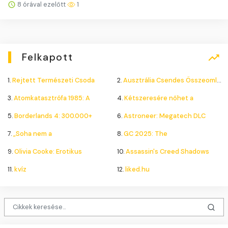
8 órával ezelőtt
1
Felkapott
1.
Rejtett Természeti Csoda
2.
Ausztrália Csendes Összeomlása
3.
Atomkatasztrófa 1985: A
4.
Kétszeresére nőhet a
5.
Borderlands 4: 300.000+
6.
Astroneer: Megatech DLC
7.
„Soha nem a
8.
GC 2025: The
9.
Olivia Cooke: Erotikus
10.
Assassin's Creed Shadows
11.
kvíz
12.
liked.hu