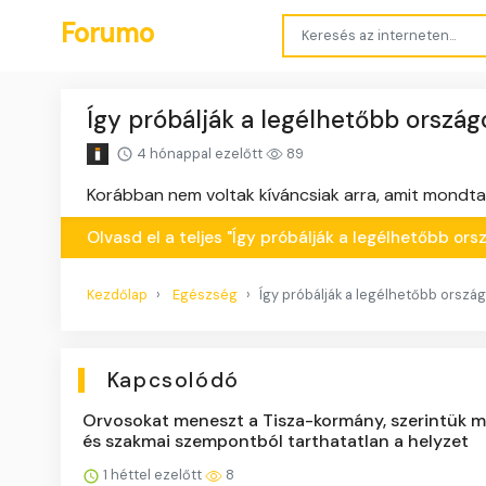
Forumo
Így próbálják a legélhetőbb orszá
4 hónappal ezelőtt
89
Korábban nem voltak kíváncsiak arra, amit mondtak,
Olvasd el a teljes "Így próbálják a legélhetőbb o
Kezdőlap
Egészség
Így próbálják a legélhetőbb orsz
Kapcsolódó
Orvosokat meneszt a Tisza-kormány, szerintük m
és szakmai szempontból tarthatatlan a helyzet
1 héttel ezelőtt
8