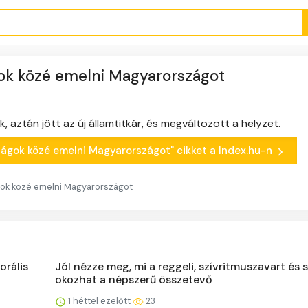
gok közé emelni Magyarországot
 aztán jött az új államtitkár, és megváltozott a helyzet.
rszágok közé emelni Magyarországot" cikket a Index.hu-n
ágok közé emelni Magyarországot
orális
Jól nézze meg, mi a reggeli, szívritmuszavart és 
okozhat a népszerű összetevő
1 héttel ezelőtt
23