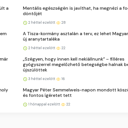
lt a
Mentális egészségén is javíthat, ha megnézi a f
döntőjét
2 héttel ezelőtt
28
sem
A Tisza-kormány asztalán a terv, ez lehet Magya
új aranytartaléka
2 héttel ezelőtt
22
 már
„Szégyen, hogy innen kell nekiállnunk” – filléres
gyógyszerrel megelőzhető betegségbe halnak b
újszülöttek
3 héttel ezelőtt
16
moly
Magyar Péter Semmelweis-napon mondott kösz
és fontos ígéretet tett
1 hónappal ezelőtt
22