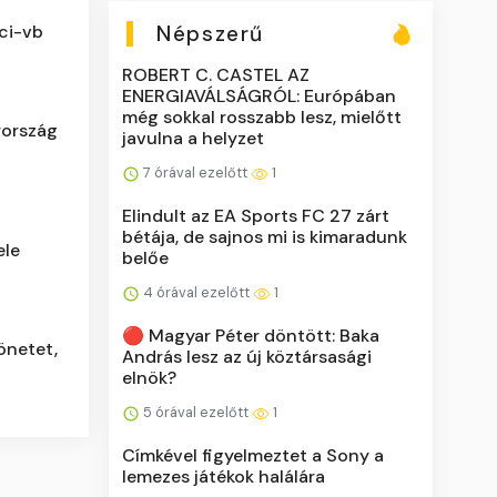
Népszerű
oci-vb
ROBERT C. CASTEL AZ
ENERGIAVÁLSÁGRÓL: Európában
még sokkal rosszabb lesz, mielőtt
rország
javulna a helyzet
7 órával ezelőtt
1
Elindult az EA Sports FC 27 zárt
bétája, de sajnos mi is kimaradunk
ele
belőe
4 órával ezelőtt
1
🔴 Magyar Péter döntött: Baka
önetet,
András lesz az új köztársasági
elnök?
5 órával ezelőtt
1
Címkével figyelmeztet a Sony a
lemezes játékok halálára