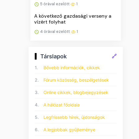
5 órával ezelőtt
1
A következő gazdasági verseny a
vízért folyhat
4 órával ezelőtt
1
Társlapok
🔗
1.
Bővebb információk, cikkek
2.
Fórum közösség, beszélgetések
3.
Online cikkek, blogbejegyzések
4.
A hálózat főoldala
5.
Legfrissebb hírek, újdonságok
6.
A legjobbak gyűjteménye