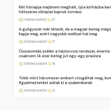
Két hónapja majdnem meghalt, újra kórházba kerü
hétszeres olimpiai bajnok tornász
1 héttel ezelőtt
27
A gyógyszer már létezik, de a magyar beteg még
kapja meg, ezért nagyobb eséllyel hal meg
2 héttel ezelőtt
17
Összeomlás szélén a háziorvosi rendszer, évente
csaknem 14 ezer beteg jut egy-egy praxisra
2 héttel ezelőtt
16
Több mint háromezer embert vizsgáltak meg, ko
figyelmeztetést adtak ki a szakemberek
3 héttel ezelőtt
21