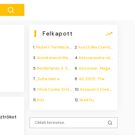
Felkapott
1.
Rejtett Természeti Csoda
2.
Ausztrália Csendes Összeomlása
3.
Atomkatasztrófa 1985: A
4.
Kétszeresére nőhet a
5.
Borderlands 4: 300.000+
6.
Astroneer: Megatech DLC
7.
„Soha nem a
8.
GC 2025: The
9.
Olivia Cooke: Erotikus
10.
Assassin's Creed Shadows
11.
kvíz
12.
liked.hu
sztrókot