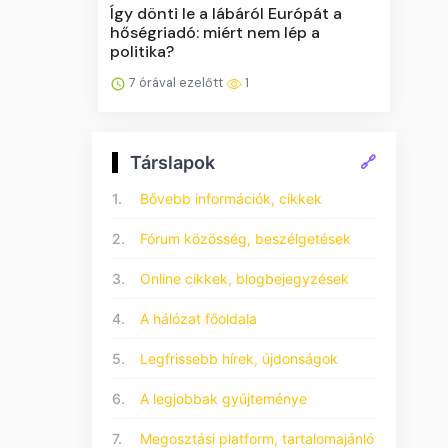
Így dönti le a lábáról Európát a
hőségriadó: miért nem lép a
politika?
7 órával ezelőtt
1
Társlapok
🔗
1.
Bővebb információk, cikkek
2.
Fórum közösség, beszélgetések
3.
Online cikkek, blogbejegyzések
4.
A hálózat főoldala
5.
Legfrissebb hírek, újdonságok
6.
A legjobbak gyűjteménye
7.
Megosztási platform, tartalomajánló