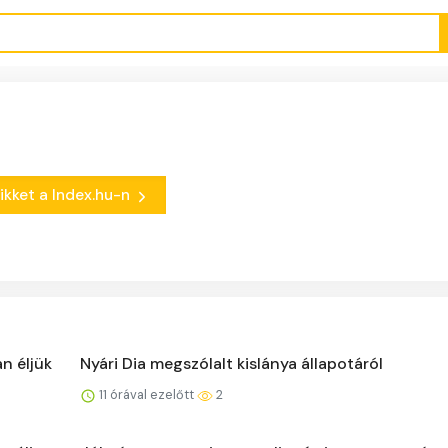
cikket a Index.hu-n
n éljük
Nyári Dia megszólalt kislánya állapotáról
11 órával ezelőtt
2