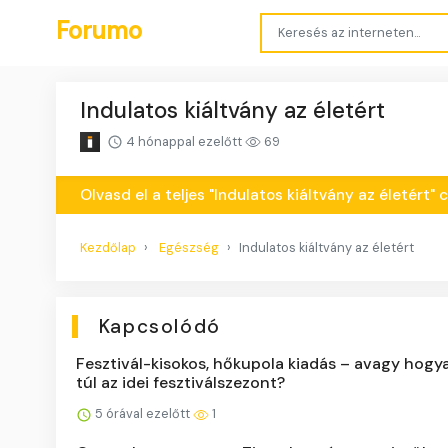
Forumo
Indulatos kiáltvány az életért
4 hónappal ezelőtt
69
Olvasd el a teljes "Indulatos kiáltvány az életért" 
Kezdőlap
Egészség
Indulatos kiáltvány az életért
Kapcsolódó
Fesztivál-kisokos, hőkupola kiadás – avagy hogya
túl az idei fesztiválszezont?
5 órával ezelőtt
1