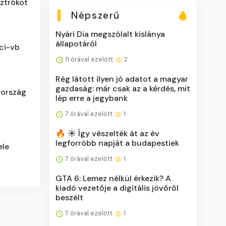
sztrókot
Népszerű
Nyári Dia megszólalt kislánya
állapotáról
oci-vb
11 órával ezelőtt
2
Rég látott ilyen jó adatot a magyar
gazdaság: már csak az a kérdés, mit
rország
lép erre a jegybank
7 órával ezelőtt
1
🔥 ☀️ Így vészelték át az év
legforróbb napját a budapestiek
ele
7 órával ezelőtt
1
GTA 6: Lemez nélkül érkezik? A
kiadó vezetője a digitális jövőről
beszélt
7 órával ezelőtt
1