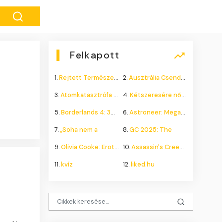
Felkapott
1.
Rejtett Természeti Csoda
2.
Ausztrália Csendes Összeomlása
3.
Atomkatasztrófa 1985: A
4.
Kétszeresére nőhet a
5.
Borderlands 4: 300.000+
6.
Astroneer: Megatech DLC
7.
„Soha nem a
8.
GC 2025: The
9.
Olivia Cooke: Erotikus
10.
Assassin's Creed Shadows
11.
kvíz
12.
liked.hu