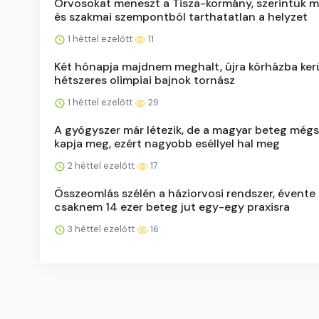
Orvosokat meneszt a Tisza-kormány, szerintük m
és szakmai szempontból tarthatatlan a helyzet
1 héttel ezelőtt
11
Két hónapja majdnem meghalt, újra kórházba kerü
hétszeres olimpiai bajnok tornász
1 héttel ezelőtt
29
A gyógyszer már létezik, de a magyar beteg még
kapja meg, ezért nagyobb eséllyel hal meg
2 héttel ezelőtt
17
Összeomlás szélén a háziorvosi rendszer, évente
csaknem 14 ezer beteg jut egy-egy praxisra
3 héttel ezelőtt
16