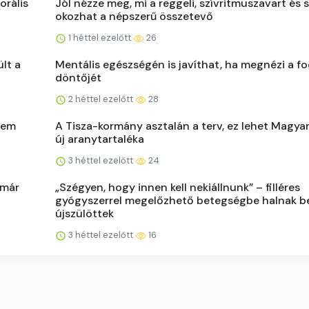
orális
Jól nézze meg, mi a reggeli, szívritmuszavart és 
okozhat a népszerű összetevő
1 héttel ezelőtt
26
lt a
Mentális egészségén is javíthat, ha megnézi a f
döntőjét
2 héttel ezelőtt
28
sem
A Tisza-kormány asztalán a terv, ez lehet Magya
új aranytartaléka
3 héttel ezelőtt
24
 már
„Szégyen, hogy innen kell nekiállnunk” – filléres
gyógyszerrel megelőzhető betegségbe halnak b
újszülöttek
3 héttel ezelőtt
16