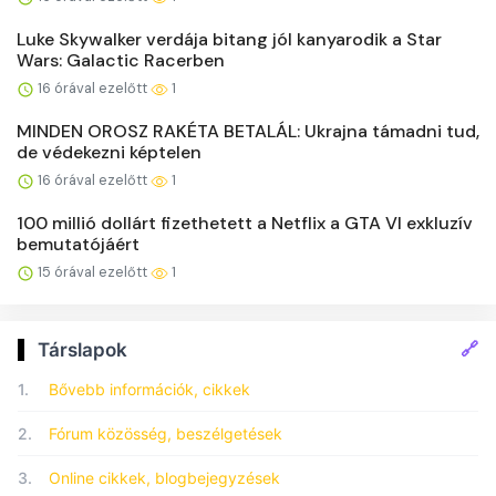
Luke Skywalker verdája bitang jól kanyarodik a Star
Wars: Galactic Racerben
16 órával ezelőtt
1
MINDEN OROSZ RAKÉTA BETALÁL: Ukrajna támadni tud,
de védekezni képtelen
16 órával ezelőtt
1
100 millió dollárt fizethetett a Netflix a GTA VI exkluzív
bemutatójáért
15 órával ezelőtt
1
🔗
Társlapok
1.
Bővebb információk, cikkek
2.
Fórum közösség, beszélgetések
3.
Online cikkek, blogbejegyzések