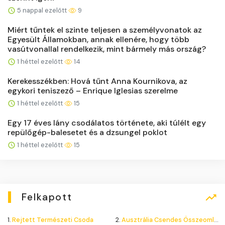
5 nappal ezelőtt
9
Miért tűntek el szinte teljesen a személyvonatok az
Egyesült Államokban, annak ellenére, hogy több
vasútvonallal rendelkezik, mint bármely más ország?
1 héttel ezelőtt
14
Kerekesszékben: Hová tűnt Anna Kournikova, az
egykori teniszező – Enrique Iglesias szerelme
1 héttel ezelőtt
15
Egy 17 éves lány csodálatos története, aki túlélt egy
repülőgép-balesetet és a dzsungel poklot
1 héttel ezelőtt
15
Felkapott
1.
Rejtett Természeti Csoda
2.
Ausztrália Csendes Összeomlása