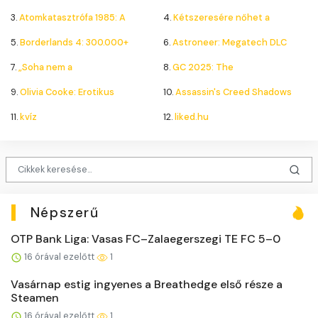
3.
Atomkatasztrófa 1985: A
4.
Kétszeresére nőhet a
5.
Borderlands 4: 300.000+
6.
Astroneer: Megatech DLC
7.
„Soha nem a
8.
GC 2025: The
9.
Olivia Cooke: Erotikus
10.
Assassin's Creed Shadows
11.
kvíz
12.
liked.hu
Népszerű
OTP Bank Liga: Vasas FC–Zalaegerszegi TE FC 5–0
16 órával ezelőtt
1
Vasárnap estig ingyenes a Breathedge első része a
Steamen
16 órával ezelőtt
1