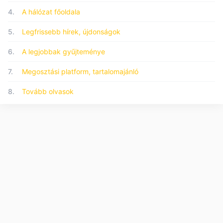
4.
A hálózat főoldala
5.
Legfrissebb hírek, újdonságok
6.
A legjobbak gyűjteménye
7.
Megosztási platform, tartalomajánló
8.
Tovább olvasok