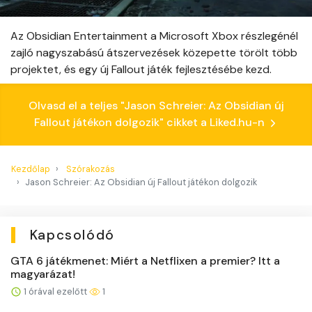
Az Obsidian Entertainment a Microsoft Xbox részlegénél
zajló nagyszabású átszervezések közepette törölt több
projektet, és egy új Fallout játék fejlesztésébe kezd.
Olvasd el a teljes "Jason Schreier: Az Obsidian új
Fallout játékon dolgozik" cikket a Liked.hu-n
Kezdőlap
Szórakozás
Jason Schreier: Az Obsidian új Fallout játékon dolgozik
Kapcsolódó
GTA 6 játékmenet: Miért a Netflixen a premier? Itt a
magyarázat!
1 órával ezelőtt
1