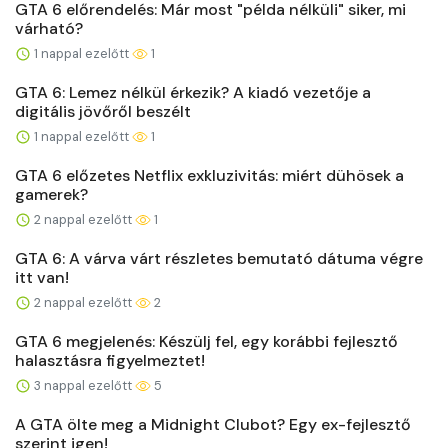
GTA 6 előrendelés: Már most "példa nélküli" siker, mi
várható?
1 nappal ezelőtt
1
GTA 6: Lemez nélkül érkezik? A kiadó vezetője a
digitális jövőről beszélt
1 nappal ezelőtt
1
GTA 6 előzetes Netflix exkluzivitás: miért dühösek a
gamerek?
2 nappal ezelőtt
1
GTA 6: A várva várt részletes bemutató dátuma végre
itt van!
2 nappal ezelőtt
2
GTA 6 megjelenés: Készülj fel, egy korábbi fejlesztő
halasztásra figyelmeztet!
3 nappal ezelőtt
5
A GTA ölte meg a Midnight Clubot? Egy ex-fejlesztő
szerint igen!