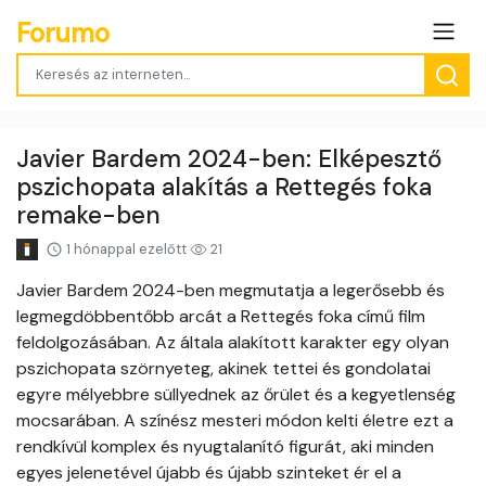
Forumo
Javier Bardem 2024-ben: Elképesztő
pszichopata alakítás a Rettegés foka
remake-ben
1 hónappal ezelőtt
21
Javier Bardem 2024-ben megmutatja a legerősebb és
legmegdöbbentőbb arcát a Rettegés foka című film
feldolgozásában. Az általa alakított karakter egy olyan
pszichopata szörnyeteg, akinek tettei és gondolatai
egyre mélyebbre süllyednek az őrület és a kegyetlenség
mocsarában. A színész mesteri módon kelti életre ezt a
rendkívül komplex és nyugtalanító figurát, aki minden
egyes jelenetével újabb és újabb szinteket ér el a