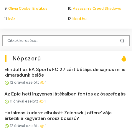
9.
Olivia Cooke: Erotikus
10.
Assassin's Creed Shadows
11.
kvíz
12.
liked.hu
Népszerű
Elindult az EA Sports FC 27 zárt bétája, de sajnos mi is
kimaradunk belőe
12 órával ezelőtt
1
Az Epic heti ingyenes játékaiban fontos az összefogás
11 órával ezelőtt
1
Hatalmas kudarc: elbukott Zelenszkij offenzívája,
érkezik a kegyetlen orosz bosszú?
12 órával ezelőtt
1