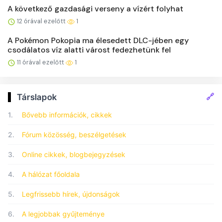
A következő gazdasági verseny a vízért folyhat
12 órával ezelőtt
1
A Pokémon Pokopia ma élesedett DLC-jében egy
csodálatos víz alatti várost fedezhetünk fel
11 órával ezelőtt
1
🔗
Társlapok
1.
Bővebb információk, cikkek
2.
Fórum közösség, beszélgetések
3.
Online cikkek, blogbejegyzések
4.
A hálózat főoldala
5.
Legfrissebb hírek, újdonságok
6.
A legjobbak gyűjteménye