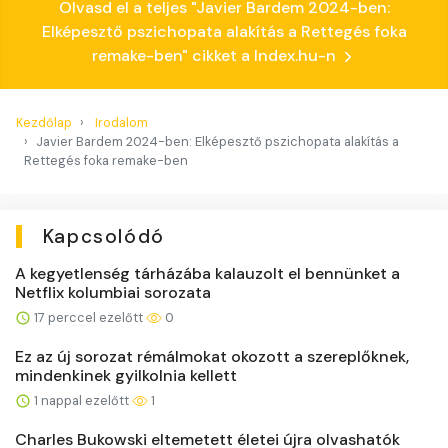
Olvasd el a teljes "Javier Bardem 2024-ben:
Elképesztő pszichopata alakítás a Rettegés foka
remake-ben" cikket a Index.hu-n
Kezdőlap
Irodalom
Javier Bardem 2024-ben: Elképesztő pszichopata alakítás a
Rettegés foka remake-ben
Kapcsolódó
A kegyetlenség tárházába kalauzolt el bennünket a
Netflix kolumbiai sorozata
17 perccel ezelőtt
0
Ez az új sorozat rémálmokat okozott a szereplőknek,
mindenkinek gyilkolnia kellett
1 nappal ezelőtt
1
Charles Bukowski eltemetett életei újra olvashatók