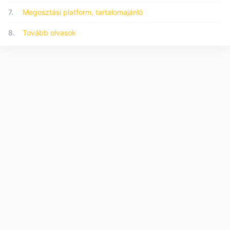
7.
Megosztási platform, tartalomajánló
8.
Tovább olvasok
© 2026 Forumo.hu - Minden jog fenntartva