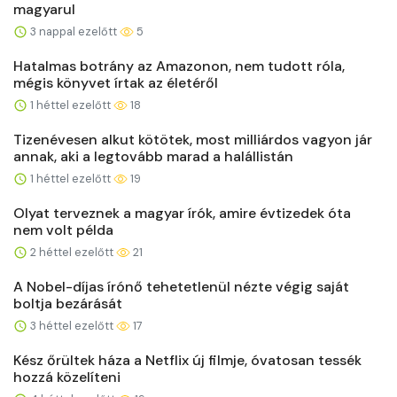
magyarul
3 nappal ezelőtt
5
Hatalmas botrány az Amazonon, nem tudott róla,
mégis könyvet írtak az életéről
1 héttel ezelőtt
18
Tizenévesen alkut kötötek, most milliárdos vagyon jár
annak, aki a legtovább marad a halállistán
1 héttel ezelőtt
19
Olyat terveznek a magyar írók, amire évtizedek óta
nem volt példa
2 héttel ezelőtt
21
A Nobel-díjas írónő tehetetlenül nézte végig saját
boltja bezárását
3 héttel ezelőtt
17
Kész őrültek háza a Netflix új filmje, óvatosan tessék
hozzá közelíteni