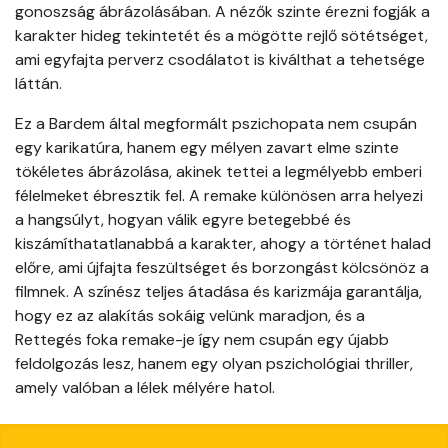
gonoszság ábrázolásában. A nézők szinte érezni fogják a
karakter hideg tekintetét és a mögötte rejlő sötétséget,
ami egyfajta perverz csodálatot is kiválthat a tehetsége
láttán.
Ez a Bardem által megformált pszichopata nem csupán
egy karikatúra, hanem egy mélyen zavart elme szinte
tökéletes ábrázolása, akinek tettei a legmélyebb emberi
félelmeket ébresztik fel. A remake különösen arra helyezi
a hangsúlyt, hogyan válik egyre betegebbé és
kiszámíthatatlanabbá a karakter, ahogy a történet halad
előre, ami újfajta feszültséget és borzongást kölcsönöz a
filmnek. A színész teljes átadása és karizmája garantálja,
hogy ez az alakítás sokáig velünk maradjon, és a
Rettegés foka remake-je így nem csupán egy újabb
feldolgozás lesz, hanem egy olyan pszichológiai thriller,
amely valóban a lélek mélyére hatol.