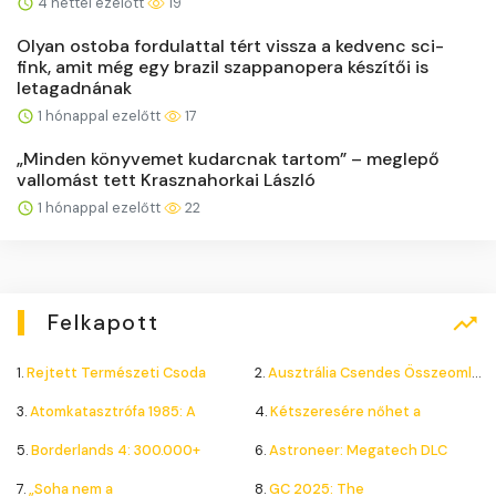
4 héttel ezelőtt
19
Olyan ostoba fordulattal tért vissza a kedvenc sci-
fink, amit még egy brazil szappanopera készítői is
letagadnának
1 hónappal ezelőtt
17
„Minden könyvemet kudarcnak tartom” – meglepő
vallomást tett Krasznahorkai László
1 hónappal ezelőtt
22
Felkapott
1.
Rejtett Természeti Csoda
2.
Ausztrália Csendes Összeomlása
3.
Atomkatasztrófa 1985: A
4.
Kétszeresére nőhet a
5.
Borderlands 4: 300.000+
6.
Astroneer: Megatech DLC
7.
„Soha nem a
8.
GC 2025: The