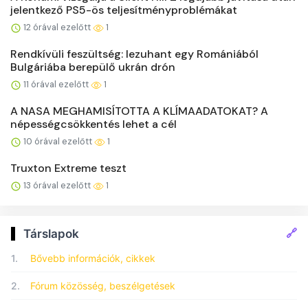
jelentkező PS5-ös teljesítményproblémákat
12 órával ezelőtt
1
Rendkívüli feszültség: lezuhant egy Romániából
Bulgáriába berepülő ukrán drón
11 órával ezelőtt
1
A NASA MEGHAMISÍTOTTA A KLÍMAADATOKAT? A
népességcsökkentés lehet a cél
10 órával ezelőtt
1
Truxton Extreme teszt
13 órával ezelőtt
1
🔗
Társlapok
1.
Bővebb információk, cikkek
2.
Fórum közösség, beszélgetések