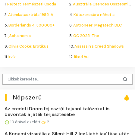
1.
Rejtett Természeti Csoda
2.
Ausztrália Csendes Összeomlása
3.
Atomkatasztrófa 1985: A
4.
Kétszeresére nőhet a
5.
Borderlands 4: 300.000+
6.
Astroneer: Megatech DLC
7.
„Soha nem a
8.
GC 2025: The
9.
Olivia Cooke: Erotikus
10.
Assassin's Creed Shadows
11.
kvíz
12.
liked.hu
Népszerű
Az eredeti Doom fejlesztői tajvani kalózokat is
bevontak a játék terjesztésébe
10 órával ezelőtt
2
A Konami vizsgálja a Silent Hill 2 legújabb javítása után