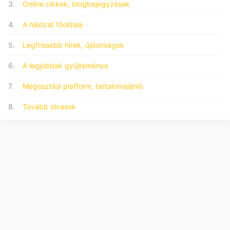
3.
Online cikkek, blogbejegyzések
4.
A hálózat főoldala
5.
Legfrissebb hírek, újdonságok
6.
A legjobbak gyűjteménye
7.
Megosztási platform, tartalomajánló
8.
Tovább olvasok