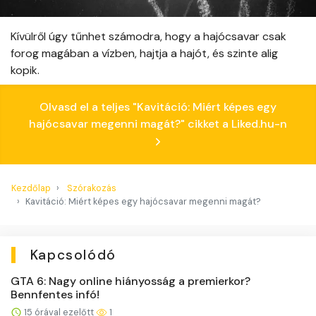
Kívülről úgy tűnhet számodra, hogy a hajócsavar csak
forog magában a vízben, hajtja a hajót, és szinte alig
kopik.
Olvasd el a teljes "Kavitáció: Miért képes egy
hajócsavar megenni magát?" cikket a Liked.hu-n
Kezdőlap
Szórakozás
Kavitáció: Miért képes egy hajócsavar megenni magát?
Kapcsolódó
GTA 6: Nagy online hiányosság a premierkor?
Bennfentes infó!
15 órával ezelőtt
1