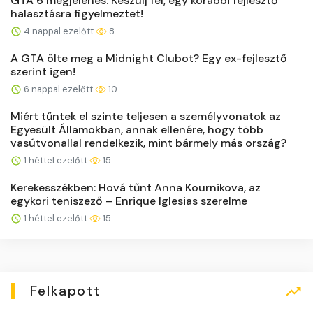
GTA 6 megjelenés: Készülj fel, egy korábbi fejlesztő
halasztásra figyelmeztet!
4 nappal ezelőtt
8
A GTA ölte meg a Midnight Clubot? Egy ex-fejlesztő
szerint igen!
6 nappal ezelőtt
10
Miért tűntek el szinte teljesen a személyvonatok az
Egyesült Államokban, annak ellenére, hogy több
vasútvonallal rendelkezik, mint bármely más ország?
1 héttel ezelőtt
15
Kerekesszékben: Hová tűnt Anna Kournikova, az
egykori teniszező – Enrique Iglesias szerelme
1 héttel ezelőtt
15
Felkapott