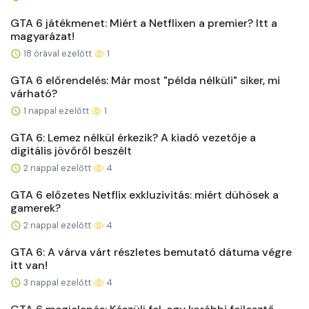
GTA 6 játékmenet: Miért a Netflixen a premier? Itt a
magyarázat!
18 órával ezelőtt
1
GTA 6 előrendelés: Már most "példa nélküli" siker, mi
várható?
1 nappal ezelőtt
1
GTA 6: Lemez nélkül érkezik? A kiadó vezetője a
digitális jövőről beszélt
2 nappal ezelőtt
4
GTA 6 előzetes Netflix exkluzivitás: miért dühösek a
gamerek?
2 nappal ezelőtt
4
GTA 6: A várva várt részletes bemutató dátuma végre
itt van!
3 nappal ezelőtt
4