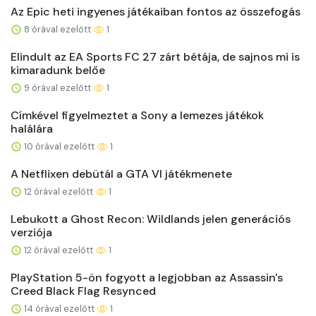
Az Epic heti ingyenes játékaiban fontos az összefogás
8 órával ezelőtt
1
Elindult az EA Sports FC 27 zárt bétája, de sajnos mi is
kimaradunk belőe
9 órával ezelőtt
1
Címkével figyelmeztet a Sony a lemezes játékok
halálára
10 órával ezelőtt
1
A Netflixen debütál a GTA VI játékmenete
12 órával ezelőtt
1
Lebukott a Ghost Recon: Wildlands jelen generációs
verziója
12 órával ezelőtt
1
PlayStation 5-ön fogyott a legjobban az Assassin's
Creed Black Flag Resynced
14 órával ezelőtt
1