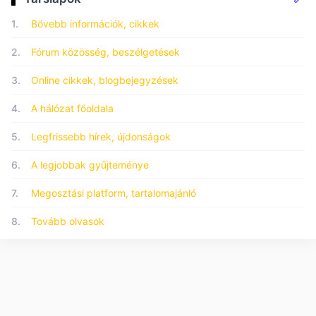
1.
Bővebb információk, cikkek
2.
Fórum közösség, beszélgetések
3.
Online cikkek, blogbejegyzések
4.
A hálózat főoldala
5.
Legfrissebb hírek, újdonságok
6.
A legjobbak gyűjteménye
7.
Megosztási platform, tartalomajánló
8.
Tovább olvasok