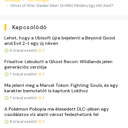
Kezdőlap
Technológia
Ghost of Yōtei: Eladási Siker! 1,6 Millió Példány Egy Hét Alatt?
Kapcsolódó
Lehet, hogy a Ubisoft újra bejelenti a Beyond Good
and Evil 2-t egy új néven
6 órával ezelőtt
1
Frissítve: Lebukott a Ghost Recon: Wildlands jelen
generációs verziója
7 órával ezelőtt
1
Ma jelent meg a Marvel Tokon: Fighting Souls, és egy
karakter bemutatót is kaptunk Lokihoz
7 órával ezelőtt
1
A Pokémon Pokopia ma élesedett DLC-jében egy
csodálatos víz alatti várost fedezhetünk fel
8 órával ezelőtt
1