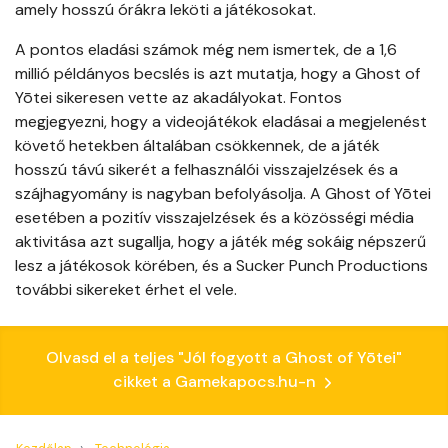
amely hosszú órákra leköti a játékosokat.
A pontos eladási számok még nem ismertek, de a 1,6
millió példányos becslés is azt mutatja, hogy a Ghost of
Yōtei sikeresen vette az akadályokat. Fontos
megjegyezni, hogy a videojátékok eladásai a megjelenést
követő hetekben általában csökkennek, de a játék
hosszú távú sikerét a felhasználói visszajelzések és a
szájhagyomány is nagyban befolyásolja. A Ghost of Yōtei
esetében a pozitív visszajelzések és a közösségi média
aktivitása azt sugallja, hogy a játék még sokáig népszerű
lesz a játékosok körében, és a Sucker Punch Productions
további sikereket érhet el vele.
Olvasd el a teljes "Jól fogyott a Ghost of Yōtei"
cikket a Gamekapocs.hu-n