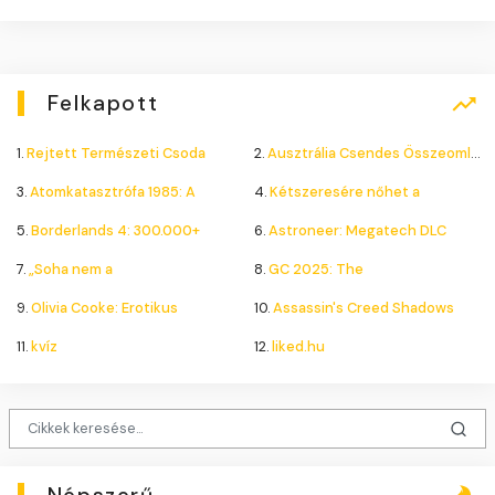
Felkapott
1.
Rejtett Természeti Csoda
2.
Ausztrália Csendes Összeomlása
3.
Atomkatasztrófa 1985: A
4.
Kétszeresére nőhet a
5.
Borderlands 4: 300.000+
6.
Astroneer: Megatech DLC
7.
„Soha nem a
8.
GC 2025: The
9.
Olivia Cooke: Erotikus
10.
Assassin's Creed Shadows
11.
kvíz
12.
liked.hu