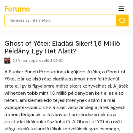
Forumo
Ghost of Yōtei: Eladási Siker! 1,6 Millió
Példány Egy Hét Alatt?
9 hónappal ezelőtt
85
A Sucker Punch Productions legújabb játéka, a Ghost of
Yōtei, bár az első rész eladási számait nem feltétlenül
érte el, így is figyelemre méltó sikert könyvelhet el. A játék
vélhetően több mint 1,6 millió példányban kelt el az első
héten, ami kiemelkedő teljesítménynek számít a mai
videojáték-piacon. Ez a siker valószínűleg a játék egyedi
atmoszférájának, a látványos harcrendszernek és a
pozitív kritikáknak köszönhető. A Ghost of Yōtei a nyílt
világú akció-kalandjátékok kedvelőinek igazi csemege,