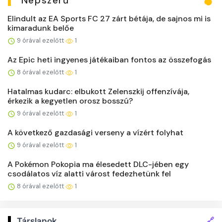
Népszerű
Elindult az EA Sports FC 27 zárt bétája, de sajnos mi is
kimaradunk belőe
9 órával ezelőtt
1
Az Epic heti ingyenes játékaiban fontos az összefogás
8 órával ezelőtt
1
Hatalmas kudarc: elbukott Zelenszkij offenzívája,
érkezik a kegyetlen orosz bosszú?
9 órával ezelőtt
1
A következő gazdasági verseny a vízért folyhat
9 órával ezelőtt
1
A Pokémon Pokopia ma élesedett DLC-jében egy
csodálatos víz alatti várost fedezhetünk fel
8 órával ezelőtt
1
🔗
Társlapok