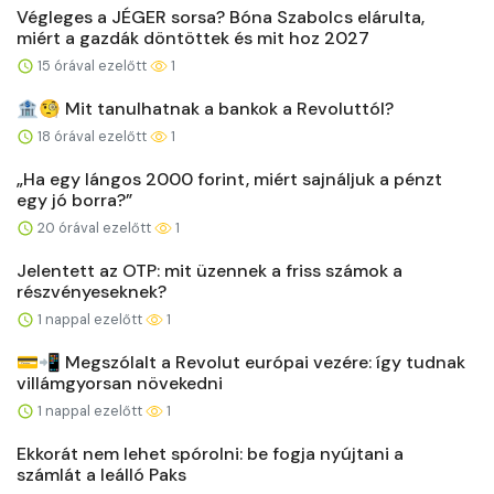
Végleges a JÉGER sorsa? Bóna Szabolcs elárulta,
miért a gazdák döntöttek és mit hoz 2027
15 órával ezelőtt
1
🏦🧐 Mit tanulhatnak a bankok a Revoluttól?
18 órával ezelőtt
1
„Ha egy lángos 2000 forint, miért sajnáljuk a pénzt
egy jó borra?”
20 órával ezelőtt
1
Jelentett az OTP: mit üzennek a friss számok a
részvényeseknek?
1 nappal ezelőtt
1
💳📲 Megszólalt a Revolut európai vezére: így tudnak
villámgyorsan növekedni
1 nappal ezelőtt
1
Ekkorát nem lehet spórolni: be fogja nyújtani a
számlát a leálló Paks