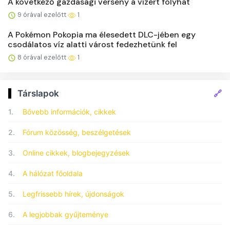
A következő gazdasági verseny a vízért folyhat
9 órával ezelőtt
1
A Pokémon Pokopia ma élesedett DLC-jében egy
csodálatos víz alatti várost fedezhetünk fel
8 órával ezelőtt
1
🔗
Társlapok
1.
Bővebb információk, cikkek
2.
Fórum közösség, beszélgetések
3.
Online cikkek, blogbejegyzések
4.
A hálózat főoldala
5.
Legfrissebb hírek, újdonságok
6.
A legjobbak gyűjteménye