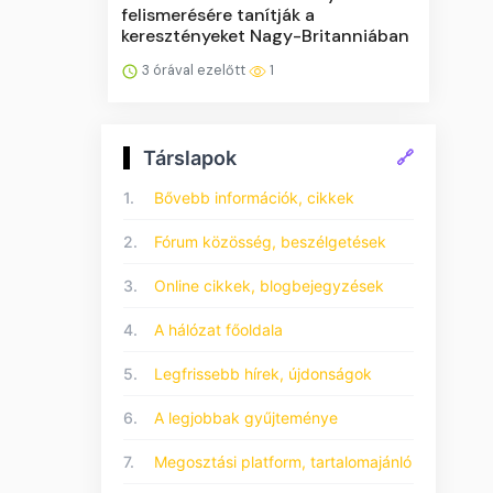
felismerésére tanítják a
keresztényeket Nagy-Britanniában
3 órával ezelőtt
1
Társlapok
🔗
1.
Bővebb információk, cikkek
2.
Fórum közösség, beszélgetések
3.
Online cikkek, blogbejegyzések
4.
A hálózat főoldala
5.
Legfrissebb hírek, újdonságok
6.
A legjobbak gyűjteménye
7.
Megosztási platform, tartalomajánló