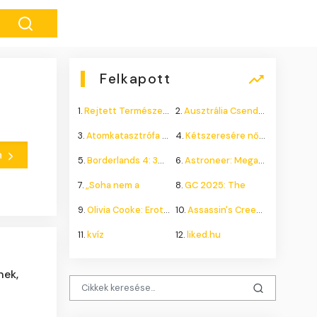
Felkapott
1.
Rejtett Természeti Csoda
2.
Ausztrália Csendes Összeomlása
3.
Atomkatasztrófa 1985: A
4.
Kétszeresére nőhet a
n
5.
Borderlands 4: 300.000+
6.
Astroneer: Megatech DLC
7.
„Soha nem a
8.
GC 2025: The
9.
Olivia Cooke: Erotikus
10.
Assassin's Creed Shadows
11.
kvíz
12.
liked.hu
nek,