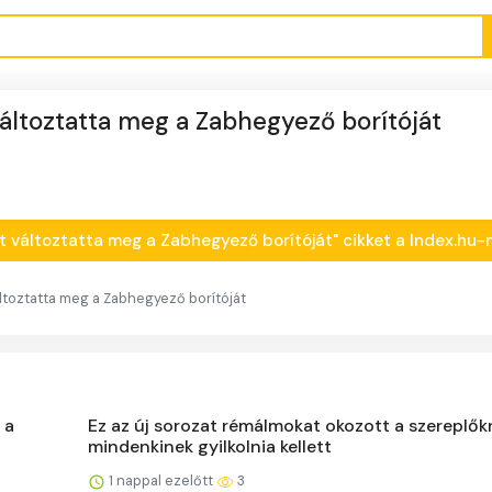
 változtatta meg a Zabhegyező borítóját
iért változtatta meg a Zabhegyező borítóját" cikket a Index.hu-
változtatta meg a Zabhegyező borítóját
 a
Ez az új sorozat rémálmokat okozott a szereplők
mindenkinek gyilkolnia kellett
1 nappal ezelőtt
3