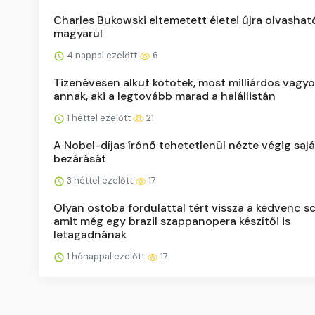
Charles Bukowski eltemetett életei újra olvashat
magyarul
4 nappal ezelőtt
6
Tizenévesen alkut kötötek, most milliárdos vagyo
annak, aki a legtovább marad a halállistán
1 héttel ezelőtt
21
A Nobel-díjas írónő tehetetlenül nézte végig sajá
bezárását
3 héttel ezelőtt
17
Olyan ostoba fordulattal tért vissza a kedvenc sc
amit még egy brazil szappanopera készítői is
letagadnának
1 hónappal ezelőtt
17