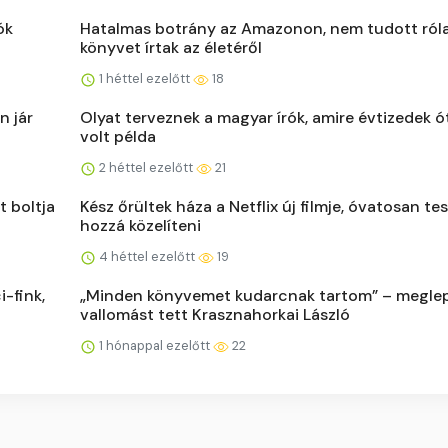
ók
Hatalmas botrány az Amazonon, nem tudott róla
könyvet írtak az életéről
1 héttel ezelőtt
18
n jár
Olyat terveznek a magyar írók, amire évtizedek 
volt példa
2 héttel ezelőtt
21
t boltja
Kész őrültek háza a Netflix új filmje, óvatosan te
hozzá közelíteni
4 héttel ezelőtt
19
i-fink,
„Minden könyvemet kudarcnak tartom” – megle
vallomást tett Krasznahorkai László
1 hónappal ezelőtt
22