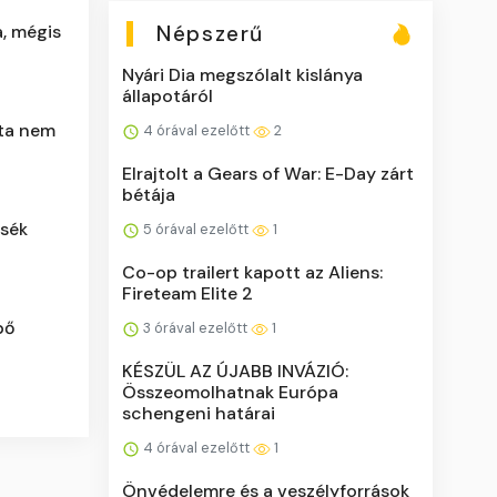
Népszerű
, mégis
Nyári Dia megszólalt kislánya
állapotáról
óta nem
4 órával ezelőtt
2
Elrajtolt a Gears of War: E-Day zárt
bétája
ssék
5 órával ezelőtt
1
Co-op trailert kapott az Aliens:
Fireteam Elite 2
pő
3 órával ezelőtt
1
KÉSZÜL AZ ÚJABB INVÁZIÓ:
Összeomolhatnak Európa
schengeni határai
4 órával ezelőtt
1
Önvédelemre és a veszélyforrások