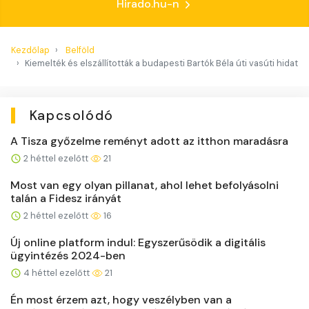
Hirado.hu-n
Kezdőlap
Belföld
Kiemelték és elszállították a budapesti Bartók Béla úti vasúti hidat
Kapcsolódó
A Tisza győzelme reményt adott az itthon maradásra
2 héttel ezelőtt
21
Most van egy olyan pillanat, ahol lehet befolyásolni
talán a Fidesz irányát
2 héttel ezelőtt
16
Új online platform indul: Egyszerűsödik a digitális
ügyintézés 2024-ben
4 héttel ezelőtt
21
Én most érzem azt, hogy veszélyben van a