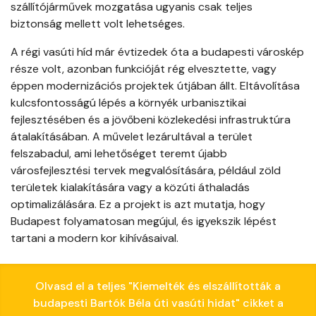
szállítójárművek mozgatása ugyanis csak teljes
biztonság mellett volt lehetséges.
A régi vasúti híd már évtizedek óta a budapesti városkép
része volt, azonban funkcióját rég elvesztette, vagy
éppen modernizációs projektek útjában állt. Eltávolítása
kulcsfontosságú lépés a környék urbanisztikai
fejlesztésében és a jövőbeni közlekedési infrastruktúra
átalakításában. A művelet lezárultával a terület
felszabadul, ami lehetőséget teremt újabb
városfejlesztési tervek megvalósítására, például zöld
területek kialakítására vagy a közúti áthaladás
optimalizálására. Ez a projekt is azt mutatja, hogy
Budapest folyamatosan megújul, és igyekszik lépést
tartani a modern kor kihívásaival.
Olvasd el a teljes "Kiemelték és elszállították a
budapesti Bartók Béla úti vasúti hidat" cikket a