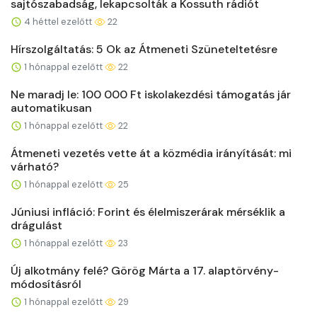
sajtószabadság, lekapcsolták a Kossuth rádiót
4 héttel ezelőtt
22
Hírszolgáltatás: 5 Ok az Átmeneti Szüneteltetésre
1 hónappal ezelőtt
22
Ne maradj le: 100 000 Ft iskolakezdési támogatás jár
automatikusan
1 hónappal ezelőtt
22
Átmeneti vezetés vette át a közmédia irányítását: mi
várható?
1 hónappal ezelőtt
25
Júniusi infláció: Forint és élelmiszerárak mérséklik a
drágulást
1 hónappal ezelőtt
23
Új alkotmány felé? Görög Márta a 17. alaptörvény-
módosításról
1 hónappal ezelőtt
29