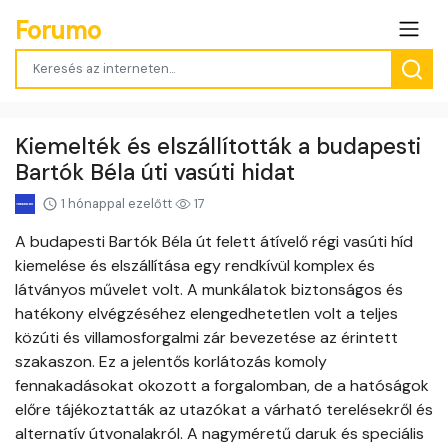
Forumo
Kiemelték és elszállították a budapesti
Bartók Béla úti vasúti hidat
1 hónappal ezelőtt
17
A budapesti Bartók Béla út felett átívelő régi vasúti híd
kiemelése és elszállítása egy rendkívül komplex és
látványos művelet volt. A munkálatok biztonságos és
hatékony elvégzéséhez elengedhetetlen volt a teljes
közúti és villamosforgalmi zár bevezetése az érintett
szakaszon. Ez a jelentős korlátozás komoly
fennakadásokat okozott a forgalomban, de a hatóságok
előre tájékoztatták az utazókat a várható terelésekről és
alternatív útvonalakról. A nagyméretű daruk és speciális