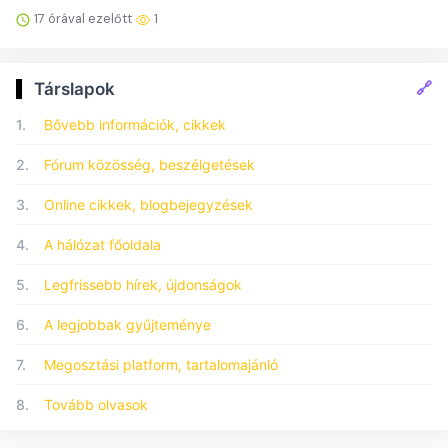
17 órával ezelőtt
1
🔗
Társlapok
1.
Bővebb információk, cikkek
2.
Fórum közösség, beszélgetések
3.
Online cikkek, blogbejegyzések
4.
A hálózat főoldala
5.
Legfrissebb hírek, újdonságok
6.
A legjobbak gyűjteménye
7.
Megosztási platform, tartalomajánló
8.
Tovább olvasok