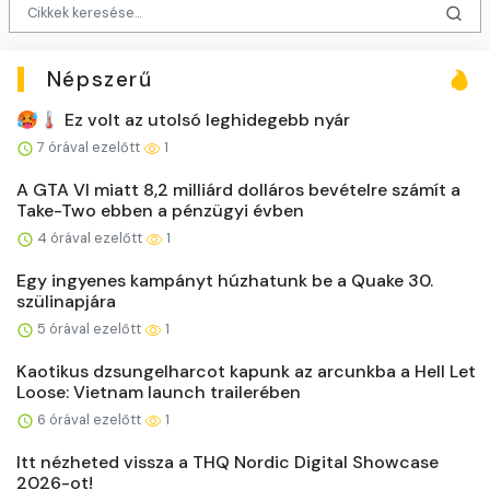
Népszerű
🥵🌡️ Ez volt az utolsó leghidegebb nyár
7 órával ezelőtt
1
A GTA VI miatt 8,2 milliárd dolláros bevételre számít a
Take-Two ebben a pénzügyi évben
4 órával ezelőtt
1
Egy ingyenes kampányt húzhatunk be a Quake 30.
szülinapjára
5 órával ezelőtt
1
Kaotikus dzsungelharcot kapunk az arcunkba a Hell Let
Loose: Vietnam launch trailerében
6 órával ezelőtt
1
Itt nézheted vissza a THQ Nordic Digital Showcase
2026-ot!