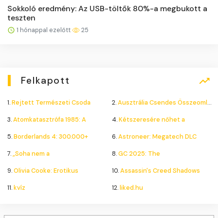
Sokkoló eredmény: Az USB-töltők 80%-a megbukott a
teszten
1 hónappal ezelőtt
25
Felkapott
1.
Rejtett Természeti Csoda
2.
Ausztrália Csendes Összeomlása
3.
Atomkatasztrófa 1985: A
4.
Kétszeresére nőhet a
5.
Borderlands 4: 300.000+
6.
Astroneer: Megatech DLC
7.
„Soha nem a
8.
GC 2025: The
9.
Olivia Cooke: Erotikus
10.
Assassin's Creed Shadows
11.
kvíz
12.
liked.hu