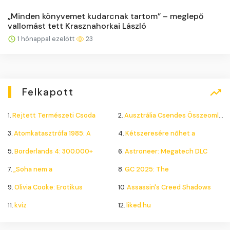
„Minden könyvemet kudarcnak tartom” – meglepő
vallomást tett Krasznahorkai László
1 hónappal ezelőtt
23
Felkapott
1.
Rejtett Természeti Csoda
2.
Ausztrália Csendes Összeomlása
3.
Atomkatasztrófa 1985: A
4.
Kétszeresére nőhet a
5.
Borderlands 4: 300.000+
6.
Astroneer: Megatech DLC
7.
„Soha nem a
8.
GC 2025: The
9.
Olivia Cooke: Erotikus
10.
Assassin's Creed Shadows
11.
kvíz
12.
liked.hu