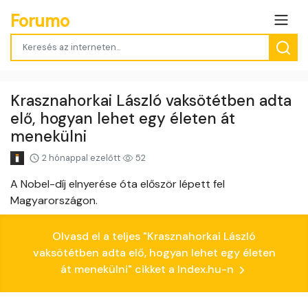
Forumo
Krasznahorkai László vaksötétben adta
elő, hogyan lehet egy életen át
menekülni
2 hónappal ezelőtt
52
A Nobel-díj elnyerése óta először lépett fel
Magyarországon.
Olvasd el a teljes "Krasznahorkai László
vaksötétben adta elő, hogyan lehet egy életen
át menekülni" cikket a Index.hu-n