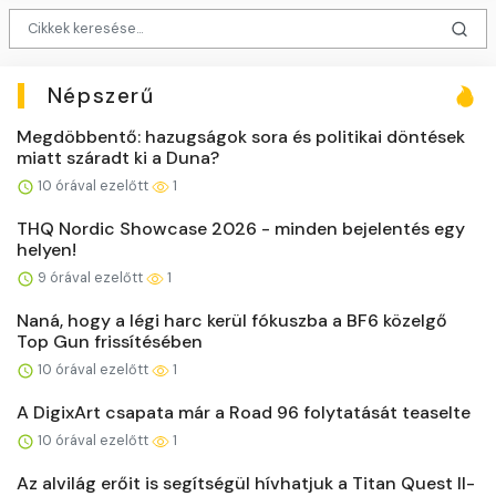
Népszerű
Megdöbbentő: hazugságok sora és politikai döntések
miatt száradt ki a Duna?
10 órával ezelőtt
1
THQ Nordic Showcase 2026 - minden bejelentés egy
helyen!
9 órával ezelőtt
1
Naná, hogy a légi harc kerül fókuszba a BF6 közelgő
Top Gun frissítésében
10 órával ezelőtt
1
A DigixArt csapata már a Road 96 folytatását teaselte
10 órával ezelőtt
1
Az alvilág erőit is segítségül hívhatjuk a Titan Quest II-