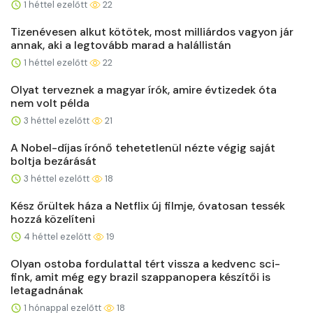
1 héttel ezelőtt
22
Tizenévesen alkut kötötek, most milliárdos vagyon jár
annak, aki a legtovább marad a halállistán
1 héttel ezelőtt
22
Olyat terveznek a magyar írók, amire évtizedek óta
nem volt példa
3 héttel ezelőtt
21
A Nobel-díjas írónő tehetetlenül nézte végig saját
boltja bezárását
3 héttel ezelőtt
18
Kész őrültek háza a Netflix új filmje, óvatosan tessék
hozzá közelíteni
4 héttel ezelőtt
19
Olyan ostoba fordulattal tért vissza a kedvenc sci-
fink, amit még egy brazil szappanopera készítői is
letagadnának
1 hónappal ezelőtt
18