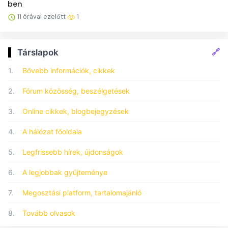
ben
11 órával ezelőtt
1
🔗
Társlapok
1.
Bővebb információk, cikkek
2.
Fórum közösség, beszélgetések
3.
Online cikkek, blogbejegyzések
4.
A hálózat főoldala
5.
Legfrissebb hírek, újdonságok
6.
A legjobbak gyűjteménye
7.
Megosztási platform, tartalomajánló
8.
Tovább olvasok