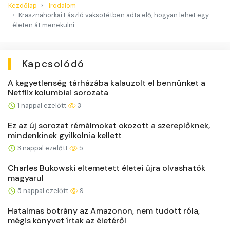
Kezdőlap
Irodalom
Krasznahorkai László vaksötétben adta elő, hogyan lehet egy
életen át menekülni
Kapcsolódó
A kegyetlenség tárházába kalauzolt el bennünket a
Netflix kolumbiai sorozata
1 nappal ezelőtt
3
Ez az új sorozat rémálmokat okozott a szereplőknek,
mindenkinek gyilkolnia kellett
3 nappal ezelőtt
5
Charles Bukowski eltemetett életei újra olvashatók
magyarul
5 nappal ezelőtt
9
Hatalmas botrány az Amazonon, nem tudott róla,
mégis könyvet írtak az életéről