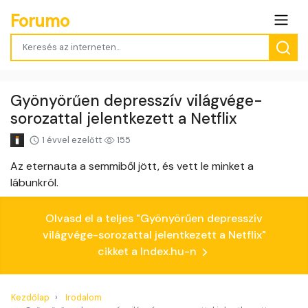
Forumo
Gyönyörűen depresszív világvége-
sorozattal jelentkezett a Netflix
1 évvel ezelőtt
155
Az eternauta a semmiből jött, és vett le minket a
lábunkról.
Olvasd el a teljes "Gyönyörűen depresszív
világvége-sorozattal jelentkezett a Netflix"
cikket a Index.hu-n
Kezdőlap
Irodalom