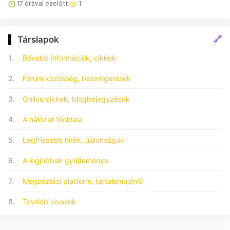
17 órával ezelőtt
1
🔗
Társlapok
1.
Bővebb információk, cikkek
2.
Fórum közösség, beszélgetések
3.
Online cikkek, blogbejegyzések
4.
A hálózat főoldala
5.
Legfrissebb hírek, újdonságok
6.
A legjobbak gyűjteménye
7.
Megosztási platform, tartalomajánló
8.
Tovább olvasok