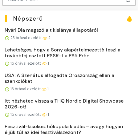
Népszerű
Nyári Dia megszólalt kislánya állapotáról
23 órával ezelőtt
2
Lehetséges, hogy a Sony alapértelmezetté teszi a
továbbfejlesztett PSSR-t a PS5 Prón
15 órával ezelőtt
1
USA: A Szenátus elfogadta Oroszország ellen a
szankciókat
13 órával ezelőtt
1
Itt nézheted vissza a THQ Nordic Digital Showcase
2026-ot!
15 órával ezelőtt
1
Fesztivál-kisokos, hőkupola kiadás – avagy hogyan
éljük túl az idei fesztiválszezont?