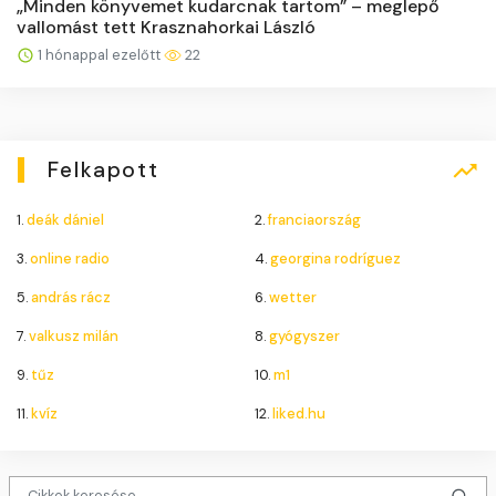
„Minden könyvemet kudarcnak tartom” – meglepő
vallomást tett Krasznahorkai László
1 hónappal ezelőtt
22
Felkapott
1.
deák dániel
2.
franciaország
3.
online radio
4.
georgina rodríguez
5.
andrás rácz
6.
wetter
7.
valkusz milán
8.
gyógyszer
9.
tűz
10.
m1
11.
kvíz
12.
liked.hu