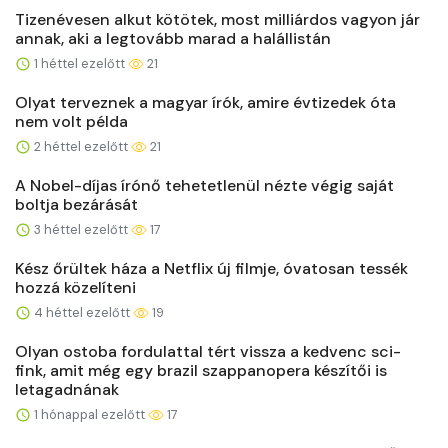
Tizenévesen alkut kötötek, most milliárdos vagyon jár
annak, aki a legtovább marad a halállistán
1 héttel ezelőtt
21
Olyat terveznek a magyar írók, amire évtizedek óta
nem volt példa
2 héttel ezelőtt
21
A Nobel-díjas írónő tehetetlenül nézte végig saját
boltja bezárását
3 héttel ezelőtt
17
Kész őrültek háza a Netflix új filmje, óvatosan tessék
hozzá közelíteni
4 héttel ezelőtt
19
Olyan ostoba fordulattal tért vissza a kedvenc sci-
fink, amit még egy brazil szappanopera készítői is
letagadnának
1 hónappal ezelőtt
17