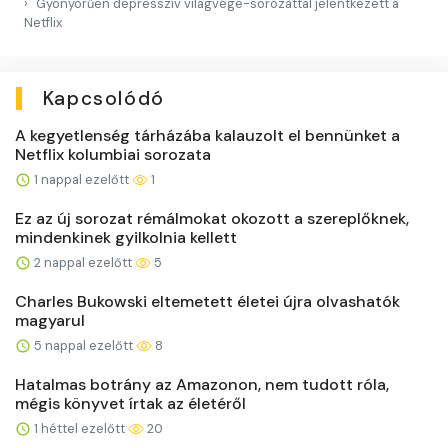
Gyönyörűen depresszív világvége-sorozattal jelentkezett a
Netflix
Kapcsolódó
A kegyetlenség tárházába kalauzolt el bennünket a
Netflix kolumbiai sorozata
1 nappal ezelőtt
1
Ez az új sorozat rémálmokat okozott a szereplőknek,
mindenkinek gyilkolnia kellett
2 nappal ezelőtt
5
Charles Bukowski eltemetett életei újra olvashatók
magyarul
5 nappal ezelőtt
8
Hatalmas botrány az Amazonon, nem tudott róla,
mégis könyvet írtak az életéről
1 héttel ezelőtt
20