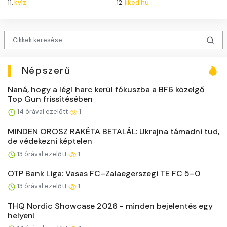
11.
kvíz
12.
liked.hu
Népszerű
Naná, hogy a légi harc kerül fókuszba a BF6 közelgő
Top Gun frissítésében
14 órával ezelőtt
1
MINDEN OROSZ RAKÉTA BETALÁL: Ukrajna támadni tud,
de védekezni képtelen
13 órával ezelőtt
1
OTP Bank Liga: Vasas FC–Zalaegerszegi TE FC 5–0
13 órával ezelőtt
1
THQ Nordic Showcase 2026 - minden bejelentés egy
helyen!