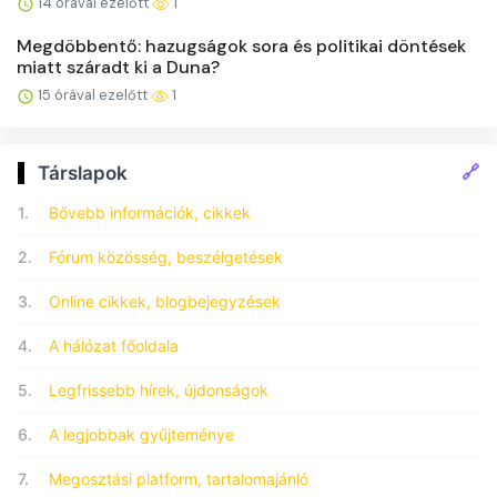
14 órával ezelőtt
1
Megdöbbentő: hazugságok sora és politikai döntések
miatt száradt ki a Duna?
15 órával ezelőtt
1
🔗
Társlapok
1.
Bővebb információk, cikkek
2.
Fórum közösség, beszélgetések
3.
Online cikkek, blogbejegyzések
4.
A hálózat főoldala
5.
Legfrissebb hírek, újdonságok
6.
A legjobbak gyűjteménye
7.
Megosztási platform, tartalomajánló