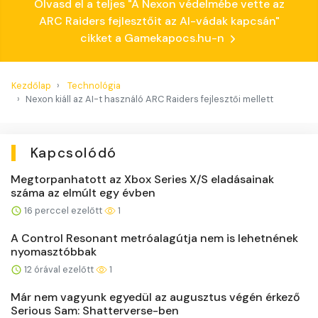
Olvasd el a teljes "A Nexon védelmébe vette az
ARC Raiders fejlesztőit az AI-vádak kapcsán"
cikket a Gamekapocs.hu-n
Kezdőlap
Technológia
Nexon kiáll az AI-t használó ARC Raiders fejlesztői mellett
Kapcsolódó
Megtorpanhatott az Xbox Series X/S eladásainak
száma az elmúlt egy évben
16 perccel ezelőtt
1
A Control Resonant metróalagútja nem is lehetnének
nyomasztóbbak
12 órával ezelőtt
1
Már nem vagyunk egyedül az augusztus végén érkező
Serious Sam: Shatterverse-ben