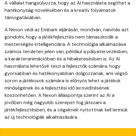
A vállalat hangsúlyozza, hogy az AI használata segíthet a
hatékonyság növelésében és a kreatív folyamatok
támogatásában.
A Nexon védi az Embark eljárását, mondván, naivitás azt
gondolni, hogy a játékfejlesztés nem támaszkodik a
mesterséges intelligenciára. A technológia alkalmazása
számos területen jelen van, például a pályatervezésben,
a karakteranimációban és a hibakeresésben is. Az AI
használata lehetővé teszi a fejlesztők számára, hogy
gyorsabban és hatékonyabban dolgozzanak, ami végső
soron a játékosok számára is előnyös lehet a játékok
minőségének és a fejlesztési idő lerövidítésének
köszönhetően. A Nexon álláspontja szerint az AI a
jövőben még nagyobb szerepet fog játszani a
játékfejlesztésben, és a cégeknek nyitottnak kell lenniük
az új technológiák alkalmazására.