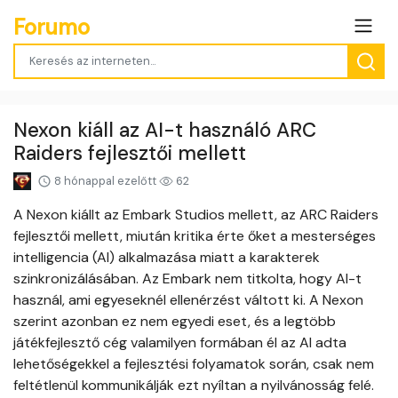
Forumo
Nexon kiáll az AI-t használó ARC
Raiders fejlesztői mellett
8 hónappal ezelőtt
62
A Nexon kiállt az Embark Studios mellett, az ARC Raiders
fejlesztői mellett, miután kritika érte őket a mesterséges
intelligencia (AI) alkalmazása miatt a karakterek
szinkronizálásában. Az Embark nem titkolta, hogy AI-t
használ, ami egyeseknél ellenérzést váltott ki. A Nexon
szerint azonban ez nem egyedi eset, és a legtöbb
játékfejlesztő cég valamilyen formában él az AI adta
lehetőségekkel a fejlesztési folyamatok során, csak nem
feltétlenül kommunikálják ezt nyíltan a nyilvánosság felé.