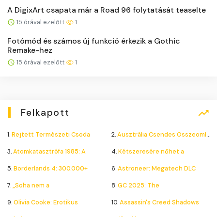
A DigixArt csapata már a Road 96 folytatását teaselte
15 órával ezelőtt
1
Fotómód és számos új funkció érkezik a Gothic
Remake-hez
15 órával ezelőtt
1
Felkapott
1.
Rejtett Természeti Csoda
2.
Ausztrália Csendes Összeomlása
3.
Atomkatasztrófa 1985: A
4.
Kétszeresére nőhet a
5.
Borderlands 4: 300.000+
6.
Astroneer: Megatech DLC
7.
„Soha nem a
8.
GC 2025: The
9.
Olivia Cooke: Erotikus
10.
Assassin's Creed Shadows