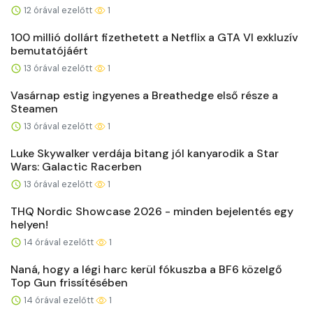
12 órával ezelőtt
1
100 millió dollárt fizethetett a Netflix a GTA VI exkluzív
bemutatójáért
13 órával ezelőtt
1
Vasárnap estig ingyenes a Breathedge első része a
Steamen
13 órával ezelőtt
1
Luke Skywalker verdája bitang jól kanyarodik a Star
Wars: Galactic Racerben
13 órával ezelőtt
1
THQ Nordic Showcase 2026 - minden bejelentés egy
helyen!
14 órával ezelőtt
1
Naná, hogy a légi harc kerül fókuszba a BF6 közelgő
Top Gun frissítésében
14 órával ezelőtt
1