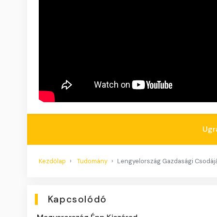
Ugr
Kezdőlap
Tudomány
Lengyelország Gazdasági Csodáján
Kapcsolódó