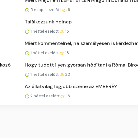
Miért Majdnem LEHETETLEN Megölni Donald Tr
5 nappal ezelőtt
9
Találkozzunk holnap
1 héttel ezelőtt
15
Miért kommentelnél, ha személyesen is kérdezhe
1 héttel ezelőtt
18
lkozó
Hogy tudott ilyen gyorsan hódítani a Római Bir
1 héttel ezelőtt
20
Az állatvilág legjobb szeme az EMBERÉ?
2 héttel ezelőtt
18