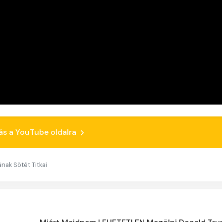
ás a YouTube oldalra
ak Sötét Titkai