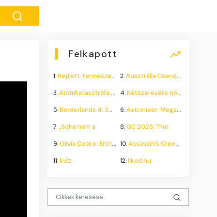
Felkapott
1.
Rejtett Természeti Csoda
2.
Ausztrália Csendes Összeomlása
3.
Atomkatasztrófa 1985: A
4.
Kétszeresére nőhet a
5.
Borderlands 4: 300.000+
6.
Astroneer: Megatech DLC
7.
„Soha nem a
8.
GC 2025: The
9.
Olivia Cooke: Erotikus
10.
Assassin's Creed Shadows
11.
kvíz
12.
liked.hu