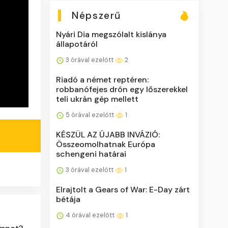
Népszerű
Nyári Dia megszólalt kislánya
állapotáról
3 órával ezelőtt
2
Riadó a német reptéren:
robbanófejes drón egy lőszerekkel
teli ukrán gép mellett
5 órával ezelőtt
1
KÉSZÜL AZ ÚJABB INVÁZIÓ:
Összeomolhatnak Európa
schengeni határai
3 órával ezelőtt
1
Elrajtolt a Gears of War: E-Day zárt
bétája
4 órával ezelőtt
1