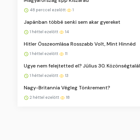
Magyarország Épp Kiszárad
48 perccel ezelőtt
1
Japánban többé senki sem akar gyereket
1 héttel ezelőtt
14
Hitler Összeomlása Rosszabb Volt, Mint Hinnéd
1 héttel ezelőtt
11
Ugye nem felejtetted el? Július 30. Közönségtalá
1 héttel ezelőtt
13
Nagy-Britannia Végleg Tönkrement?
2 héttel ezelőtt
18