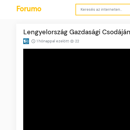
Forumo
Lengyelország Gazdasági Csodájána
1 hónappal ezelőtt
22