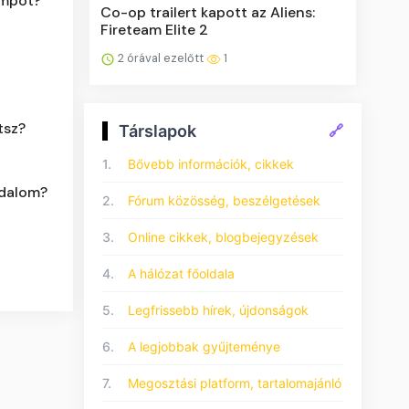
umpot?
Co-op trailert kapott az Aliens:
Fireteam Elite 2
2 órával ezelőtt
1
tsz?
Társlapok
🔗
1.
Bővebb információk, cikkek
odalom?
2.
Fórum közösség, beszélgetések
3.
Online cikkek, blogbejegyzések
4.
A hálózat főoldala
5.
Legfrissebb hírek, újdonságok
6.
A legjobbak gyűjteménye
7.
Megosztási platform, tartalomajánló