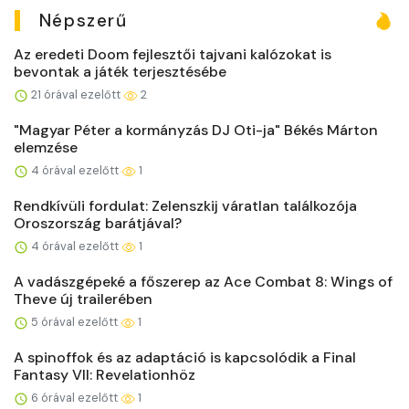
Népszerű
Az eredeti Doom fejlesztői tajvani kalózokat is
bevontak a játék terjesztésébe
21 órával ezelőtt
2
"Magyar Péter a kormányzás DJ Oti-ja" Békés Márton
elemzése
4 órával ezelőtt
1
Rendkívüli fordulat: Zelenszkij váratlan találkozója
Oroszország barátjával?
4 órával ezelőtt
1
A vadászgépeké a főszerep az Ace Combat 8: Wings of
Theve új trailerében
5 órával ezelőtt
1
A spinoffok és az adaptáció is kapcsolódik a Final
Fantasy VII: Revelationhöz
6 órával ezelőtt
1