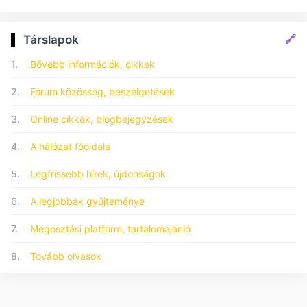
🔗
Társlapok
1.
Bővebb információk, cikkek
2.
Fórum közösség, beszélgetések
3.
Online cikkek, blogbejegyzések
4.
A hálózat főoldala
5.
Legfrissebb hírek, újdonságok
6.
A legjobbak gyűjteménye
7.
Megosztási platform, tartalomajánló
8.
Tovább olvasok