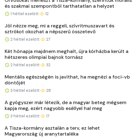
Orvosokat meneszt a Tisza-kormány, szerintük morális
és szakmai szempontból tarthatatlan a helyzet
1 héttel ezelőtt
12
Jól nézze meg, mi a reggeli, szívritmuszavart és
sztrókot okozhat a népszerű összetevő
2 héttel ezelőtt
27
Két hónapja majdnem meghalt, újra kórházba került a
hétszeres olimpiai bajnok tornász
2 héttel ezelőtt
32
Mentális egészségén is javíthat, ha megnézi a foci-vb
döntőjét
3 héttel ezelőtt
28
A gyógyszer már létezik, de a magyar beteg mégsem
kapja meg, ezért nagyobb eséllyel hal meg
3 héttel ezelőtt
17
A Tisza-kormány asztalán a terv, ez lehet
Magyarország új aranytartaléka