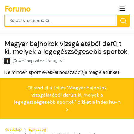
Forumo
Magyar bajnokok vizsgálatából derült
ki, melyek a legegészségesebb sportok
4 hónappal ezelőtt
67
De minden sport évekkel hosszabbítja meg életünket.
Olvasd el a teljes "Magyar bajnokok
vizsgálatából derült ki, melyek a
legegészségesebb sportok" cikket a Index.hu-n
Kezdőlap
Egészség