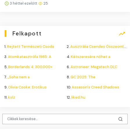
3 héttel ezelőtt
25
Felkapott
1.
Rejtett Természeti Csoda
2.
Ausztrália Csendes Összeomlása
3.
Atomkatasztrófa 1985: A
4.
Kétszeresére nőhet a
5.
Borderlands 4: 300.000+
6.
Astroneer: Megatech DLC
7.
„Soha nem a
8.
GC 2025: The
9.
Olivia Cooke: Erotikus
10.
Assassin's Creed Shadows
11.
kvíz
12.
liked.hu