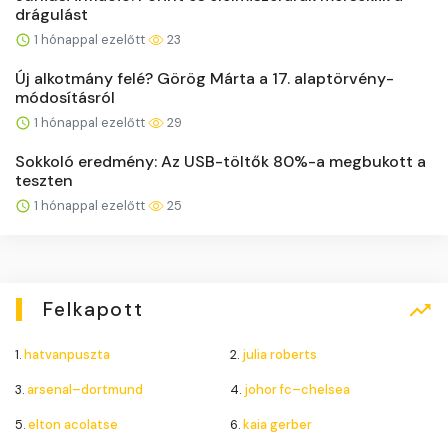
drágulást
1 hónappal ezelőtt
23
Új alkotmány felé? Görög Márta a 17. alaptörvény-
módosításról
1 hónappal ezelőtt
29
Sokkoló eredmény: Az USB-töltők 80%-a megbukott a
teszten
1 hónappal ezelőtt
25
Felkapott
1.
hatvanpuszta
2.
julia roberts
3.
arsenal–dortmund
4.
johor fc–chelsea
5.
elton acolatse
6.
kaia gerber