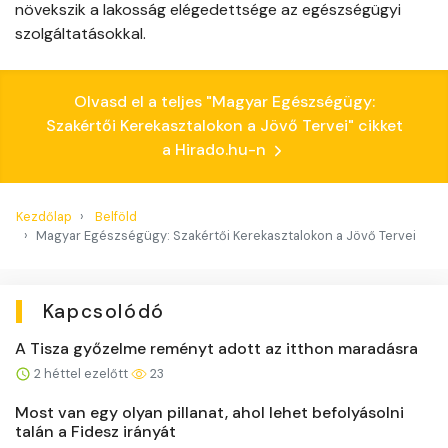
növekszik a lakosság elégedettsége az egészségügyi
szolgáltatásokkal.
Olvasd el a teljes "Magyar Egészségügy:
Szakértői Kerekasztalokon a Jövő Tervei" cikket
a Hirado.hu-n
Kezdőlap
Belföld
Magyar Egészségügy: Szakértői Kerekasztalokon a Jövő Tervei
Kapcsolódó
A Tisza győzelme reményt adott az itthon maradásra
2 héttel ezelőtt
23
Most van egy olyan pillanat, ahol lehet befolyásolni
talán a Fidesz irányát