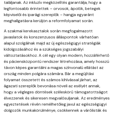
találjanak. Az inkluzív megközelítés garantálja, hogy a
legfontosabb érintettek – orvosok, ápolók, betegek
képviselői és iparági szereplők – hangja egyaránt
meghallgatásra kerüljön a reformfolyamat során.
A szakmai kerekasztalok során megfogalmazott
javaslatok és konszenzusos álláspontok várhatóan
alapul szolgálnak majd az új egészségügyi stratégiák
kidolgozásához és a szükséges jogszabályi
változtatásokhoz. A cél egy olyan modern, hozzáférhető
és páciensközpontú rendszer létrehozása, amely hosszú
távon képes garantálni a magas színvonalú ellátást az
ország minden polgára számára. Bár a megújítási
folyamat összetett és számos kihívással járhat, az
ágazati szereplők bevonása növeli az esélyét annak,
hogy a végleges döntések széleskörű támogatottságot
élvezzenek és sikeresen megvalósuljanak. Az eredményes
egyeztetések révén remélhetőleg javul az egészségügyi
dolgozók munkakörülménye, csökkennek a várólisták és