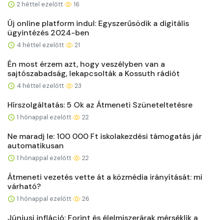
2 héttel ezelőtt
16
Új online platform indul: Egyszerűsödik a digitális
ügyintézés 2024-ben
4 héttel ezelőtt
21
Én most érzem azt, hogy veszélyben van a
sajtószabadság, lekapcsolták a Kossuth rádiót
4 héttel ezelőtt
23
Hírszolgáltatás: 5 Ok az Átmeneti Szüneteltetésre
1 hónappal ezelőtt
22
Ne maradj le: 100 000 Ft iskolakezdési támogatás jár
automatikusan
1 hónappal ezelőtt
22
Átmeneti vezetés vette át a közmédia irányítását: mi
várható?
1 hónappal ezelőtt
26
Júniusi infláció: Forint és élelmiszerárak mérséklik a