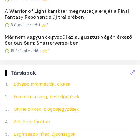
A Warrior of Light karakter megmutatja erejét a Final
Fantasy Resonance új trailerében
5 órával ezelőtt
1
Már nem vagyunk egyedül az augusztus végén érkező
Serious Sam: Shatterverse-ben
19 órával ezelőtt
1
🔗
Társlapok
1.
Bővebb információk, cikkek
2.
Fórum közösség, beszélgetések
3.
Online cikkek, blogbejegyzések
4.
A hálózat főoldala
5.
Legfrissebb hírek, újdonságok