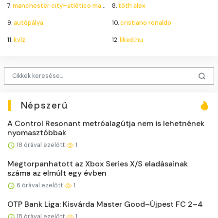
7.
manchester city–atlético madrid
8.
tóth alex
9.
autópálya
10.
cristiano ronaldo
11.
kvíz
12.
liked.hu
Népszerű
A Control Resonant metróalagútja nem is lehetnének
nyomasztóbbak
18 órával ezelőtt
1
Megtorpanhatott az Xbox Series X/S eladásainak
száma az elmúlt egy évben
6 órával ezelőtt
1
OTP Bank Liga: Kisvárda Master Good–Újpest FC 2–4
18 órával ezelőtt
1