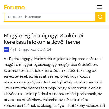
Forumo
Magyar Egészségügy: Szakértői
Kerekasztalokon a Jövő Tervei
1 hónappal ezelőtt
24
Az Egészségügyi Minisztérium jelentős lépésre szánta el
magát a magyar egészségügy megújítása érdekében.
Szakmai kerekasztalok keretében kezdődtek meg az
egyeztetések az ágazat szereplőivel, hogy közös
alapokon nyugvó, fenntartható jövőképet alakítsanak ki.
Ezen intenzív párbeszéd célja, hogy a rendszer jelenlegi
kihívásaira – mint például a finanszírozási problémák, az
orvos- és nővérhiány, valamint az infrastruktúra
korszerűsítésének szükségessége – hatékony válaszokat