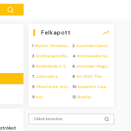
Felkapott
1.
Rejtett Természeti Csoda
2.
Ausztrália Csendes Összeomlása
3.
Atomkatasztrófa 1985: A
4.
Kétszeresére nőhet a
5.
Borderlands 4: 300.000+
6.
Astroneer: Megatech DLC
7.
„Soha nem a
8.
GC 2025: The
9.
Olivia Cooke: Erotikus
10.
Assassin's Creed Shadows
11.
kvíz
12.
liked.hu
sztrókot