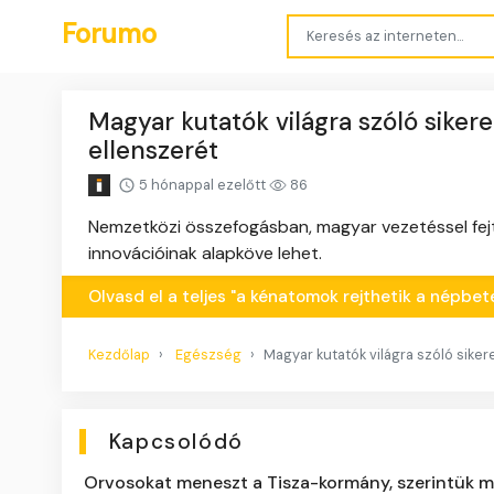
Forumo
Magyar kutatók világra szóló siker
ellenszerét
5 hónappal ezelőtt
86
Nemzetközi összefogásban, magyar vezetéssel fejte
innovációinak alapköve lehet.
Olvasd el a teljes "a kénatomok rejthetik a népbe
Kezdőlap
Egészség
Magyar kutatók világra szóló sike
Kapcsolódó
Orvosokat meneszt a Tisza-kormány, szerintük m