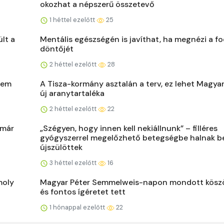
okozhat a népszerű összetevő
1 héttel ezelőtt
25
lt a
Mentális egészségén is javíthat, ha megnézi a f
döntőjét
2 héttel ezelőtt
28
sem
A Tisza-kormány asztalán a terv, ez lehet Magya
új aranytartaléka
2 héttel ezelőtt
22
 már
„Szégyen, hogy innen kell nekiállnunk” – filléres
gyógyszerrel megelőzhető betegségbe halnak b
újszülöttek
3 héttel ezelőtt
16
moly
Magyar Péter Semmelweis-napon mondott kösz
és fontos ígéretet tett
1 hónappal ezelőtt
22