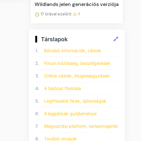
Wildlands jelen generációs verziója
17 órával ezelőtt
1
Társlapok
🔗
1.
Bővebb információk, cikkek
2.
Fórum közösség, beszélgetések
3.
Online cikkek, blogbejegyzések
4.
A hálózat főoldala
5.
Legfrissebb hírek, újdonságok
6.
A legjobbak gyűjteménye
7.
Megosztási platform, tartalomajánló
8.
Tovább olvasok