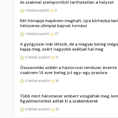
és szakmai szempontból tarthatatlan a helyzet
1 héttel ezelőtt
9
Két hónapja majdnem meghalt, újra kórházba kerü
hétszeres olimpiai bajnok tornász
1 héttel ezelőtt
27
A gyógyszer már létezik, de a magyar beteg még
kapja meg, ezért nagyobb eséllyel hal meg
2 héttel ezelőtt
17
Összeomlás szélén a háziorvosi rendszer, évente
csaknem 14 ezer beteg jut egy-egy praxisra
3 héttel ezelőtt
16
Több mint háromezer embert vizsgáltak meg, ko
figyelmeztetést adtak ki a szakemberek
3 héttel ezelőtt
22