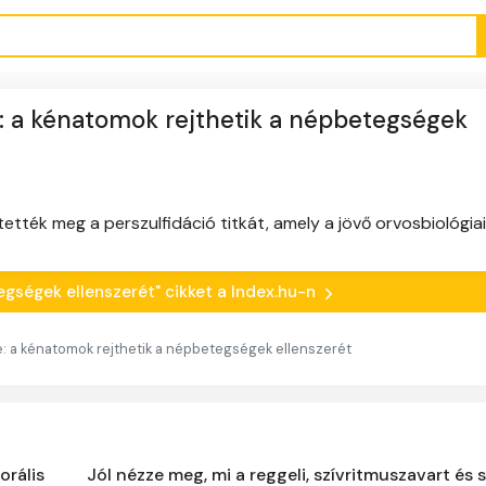
e: a kénatomok rejthetik a népbetegségek
tték meg a perszulfidáció titkát, amely a jövő orvosbiológiai
tegségek ellenszerét" cikket a Index.hu-n
re: a kénatomok rejthetik a népbetegségek ellenszerét
orális
Jól nézze meg, mi a reggeli, szívritmuszavart és 