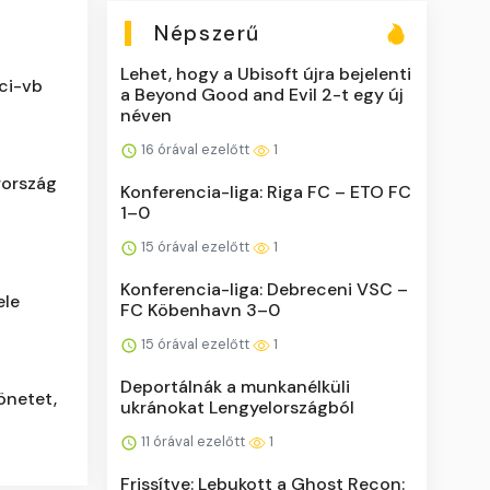
Népszerű
Lehet, hogy a Ubisoft újra bejelenti
oci-vb
a Beyond Good and Evil 2-t egy új
néven
16 órával ezelőtt
1
rország
Konferencia-liga: Riga FC – ETO FC
1–0
15 órával ezelőtt
1
Konferencia-liga: Debreceni VSC –
ele
FC Köbenhavn 3–0
15 órával ezelőtt
1
Deportálnák a munkanélküli
önetet,
ukránokat Lengyelországból
11 órával ezelőtt
1
Frissítve: Lebukott a Ghost Recon: