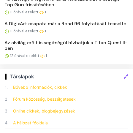
Top Gun frissítésében
11 órával ezelőtt
1
A DigixArt csapata már a Road 96 folytatását teaselte
11 órával ezelőtt
1
Az alvilág erőit is segítségül hívhatjuk a Titan Quest II-
ben
12 órával ezelőtt
1
🔗
Társlapok
1.
Bővebb információk, cikkek
2.
Fórum közösség, beszélgetések
3.
Online cikkek, blogbejegyzések
4.
A hálózat főoldala