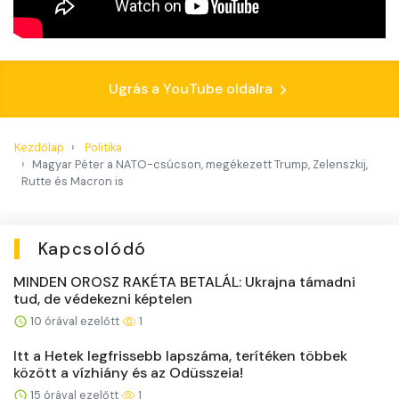
Ugrás a YouTube oldalra
Kezdőlap
Politika
Magyar Péter a NATO-csúcson, megékezett Trump, Zelenszkij,
Rutte és Macron is
Kapcsolódó
MINDEN OROSZ RAKÉTA BETALÁL: Ukrajna támadni
tud, de védekezni képtelen
10 órával ezelőtt
1
Itt a Hetek legfrissebb lapszáma, terítéken többek
között a vízhiány és az Odüsszeia!
15 órával ezelőtt
1