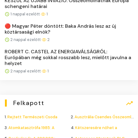
KÉSZÜL AZ ÚJABB INVÁZIÓ: Összeomolhatnak Európa
schengeni határai
1 nappal ezelőtt
1
🔴 Magyar Péter döntött: Baka András lesz az új
köztársasági elnök?
2 nappal ezelőtt
2
ROBERT C. CASTEL AZ ENERGIAVÁLSÁGRÓL:
Európában még sokkal rosszabb lesz, mielőtt javulna a
helyzet
2 nappal ezelőtt
1
Felkapott
1.
Rejtett Természeti Csoda
2.
Ausztrália Csendes Összeomlása
3.
Atomkatasztrófa 1985: A
4.
Kétszeresére nőhet a