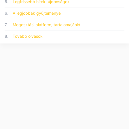
5.
Legfrissebb hírek, újdonságok
6.
A legjobbak gyűjteménye
7.
Megosztási platform, tartalomajánló
8.
Tovább olvasok