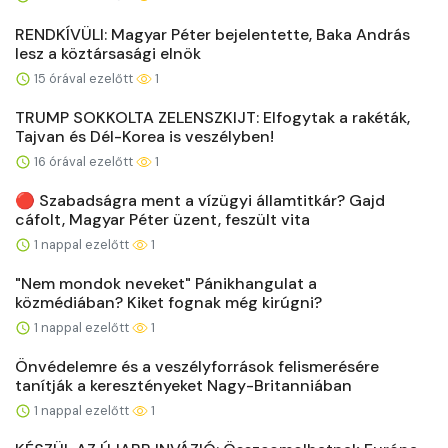
RENDKÍVÜLI: Magyar Péter bejelentette, Baka András
lesz a köztársasági elnök
15 órával ezelőtt
1
TRUMP SOKKOLTA ZELENSZKIJT: Elfogytak a rakéták,
Tajvan és Dél-Korea is veszélyben!
16 órával ezelőtt
1
🔴 Szabadságra ment a vízügyi államtitkár? Gajd
cáfolt, Magyar Péter üzent, feszült vita
1 nappal ezelőtt
1
"Nem mondok neveket" Pánikhangulat a
közmédiában? Kiket fognak még kirúgni?
1 nappal ezelőtt
1
Önvédelemre és a veszélyforrások felismerésére
tanítják a keresztényeket Nagy-Britanniában
1 nappal ezelőtt
1