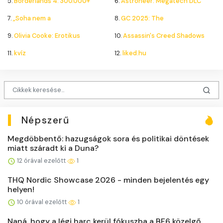
5.
Borderlands 4: 300.000+
6.
Astroneer: Megatech DLC
7.
„Soha nem a
8.
GC 2025: The
9.
Olivia Cooke: Erotikus
10.
Assassin's Creed Shadows
11.
kvíz
12.
liked.hu
Népszerű
Megdöbbentő: hazugságok sora és politikai döntések
miatt száradt ki a Duna?
12 órával ezelőtt
1
THQ Nordic Showcase 2026 - minden bejelentés egy
helyen!
10 órával ezelőtt
1
Naná, hogy a légi harc kerül fókuszba a BF6 közelgő