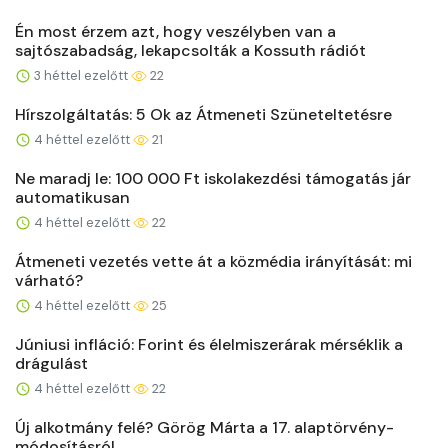
Én most érzem azt, hogy veszélyben van a
sajtószabadság, lekapcsolták a Kossuth rádiót
3 héttel ezelőtt
22
Hírszolgáltatás: 5 Ok az Átmeneti Szüneteltetésre
4 héttel ezelőtt
21
Ne maradj le: 100 000 Ft iskolakezdési támogatás jár
automatikusan
4 héttel ezelőtt
22
Átmeneti vezetés vette át a közmédia irányítását: mi
várható?
4 héttel ezelőtt
25
Júniusi infláció: Forint és élelmiszerárak mérséklik a
drágulást
4 héttel ezelőtt
22
Új alkotmány felé? Görög Márta a 17. alaptörvény-
módosításról