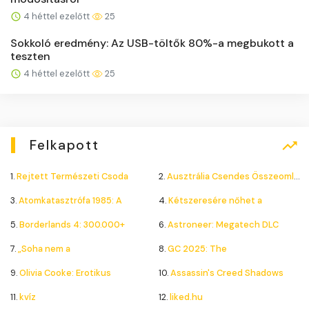
4 héttel ezelőtt
25
Sokkoló eredmény: Az USB-töltők 80%-a megbukott a
teszten
4 héttel ezelőtt
25
Felkapott
1.
Rejtett Természeti Csoda
2.
Ausztrália Csendes Összeomlása
3.
Atomkatasztrófa 1985: A
4.
Kétszeresére nőhet a
5.
Borderlands 4: 300.000+
6.
Astroneer: Megatech DLC
7.
„Soha nem a
8.
GC 2025: The
9.
Olivia Cooke: Erotikus
10.
Assassin's Creed Shadows
11.
kvíz
12.
liked.hu