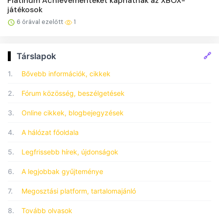
Platinum Achievementeket kaphatnak az XBOX-
játékosok
6 órával ezelőtt
1
🔗
Társlapok
1.
Bővebb információk, cikkek
2.
Fórum közösség, beszélgetések
3.
Online cikkek, blogbejegyzések
4.
A hálózat főoldala
5.
Legfrissebb hírek, újdonságok
6.
A legjobbak gyűjteménye
7.
Megosztási platform, tartalomajánló
8.
Tovább olvasok