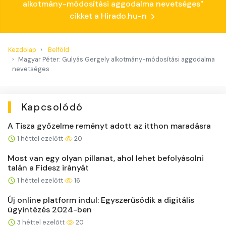
alkotmány-módosítási aggodalma nevetséges"
cikket a Hirado.hu-n
Kezdőlap
Belföld
Magyar Péter: Gulyás Gergely alkotmány-módosítási aggodalma
nevetséges
Kapcsolódó
A Tisza győzelme reményt adott az itthon maradásra
1 héttel ezelőtt
20
Most van egy olyan pillanat, ahol lehet befolyásolni
talán a Fidesz irányát
1 héttel ezelőtt
16
Új online platform indul: Egyszerűsödik a digitális
ügyintézés 2024-ben
3 héttel ezelőtt
20