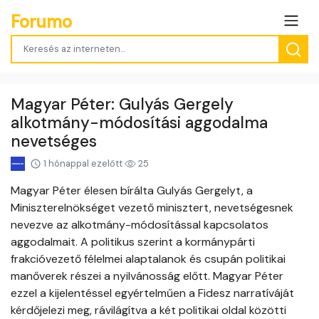
Forumo
Magyar Péter: Gulyás Gergely
alkotmány-módosítási aggodalma
nevetséges
1 hónappal ezelőtt
25
Magyar Péter élesen bírálta Gulyás Gergelyt, a
Miniszterelnökséget vezető minisztert, nevetségesnek
nevezve az alkotmány-módosítással kapcsolatos
aggodalmait. A politikus szerint a kormánypárti
frakcióvezető félelmei alaptalanok és csupán politikai
manőverek részei a nyilvánosság előtt. Magyar Péter
ezzel a kijelentéssel egyértelműen a Fidesz narratíváját
kérdőjelezi meg, rávilágítva a két politikai oldal közötti