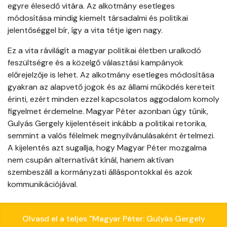
egyre élesedő vitára. Az alkotmány esetleges
módosítása mindig kiemelt társadalmi és politikai
jelentőséggel bír, így a vita tétje igen nagy.
Ez a vita rávilágít a magyar politikai életben uralkodó
feszültségre és a közelgő választási kampányok
előrejelzője is lehet. Az alkotmány esetleges módosítása
gyakran az alapvető jogok és az állami működés kereteit
érinti, ezért minden ezzel kapcsolatos aggodalom komoly
figyelmet érdemelne. Magyar Péter azonban úgy tűnik,
Gulyás Gergely kijelentéseit inkább a politikai retorika,
semmint a valós félelmek megnyilvánulásaként értelmezi.
A kijelentés azt sugallja, hogy Magyar Péter mozgalma
nem csupán alternatívát kínál, hanem aktívan
szembeszáll a kormányzati álláspontokkal és azok
kommunikációjával.
Olvasd el a teljes "Magyar Péter: Gulyás Gergely