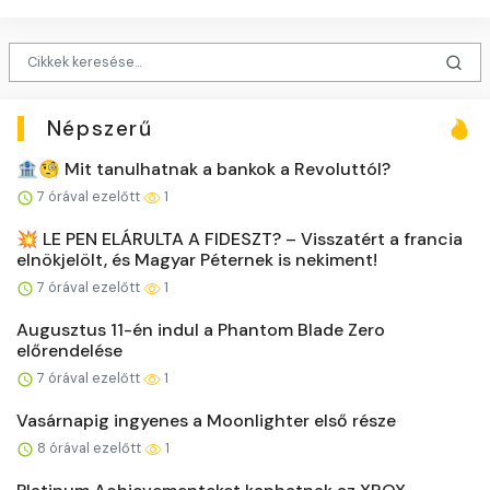
Népszerű
🏦🧐 Mit tanulhatnak a bankok a Revoluttól?
7 órával ezelőtt
1
💥 LE PEN ELÁRULTA A FIDESZT? – Visszatért a francia
elnökjelölt, és Magyar Péternek is nekiment!
7 órával ezelőtt
1
Augusztus 11-én indul a Phantom Blade Zero
előrendelése
7 órával ezelőtt
1
Vasárnapig ingyenes a Moonlighter első része
8 órával ezelőtt
1