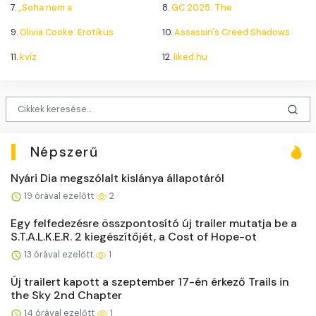
7.
„Soha nem a
8.
GC 2025: The
9.
Olivia Cooke: Erotikus
10.
Assassin's Creed Shadows
11.
kvíz
12.
liked.hu
Népszerű
Nyári Dia megszólalt kislánya állapotáról
19 órával ezelőtt
2
Egy felfedezésre összpontosító új trailer mutatja be a
S.T.A.L.K.E.R. 2 kiegészítőjét, a Cost of Hope-ot
13 órával ezelőtt
1
Új trailert kapott a szeptember 17-én érkező Trails in
the Sky 2nd Chapter
14 órával ezelőtt
1