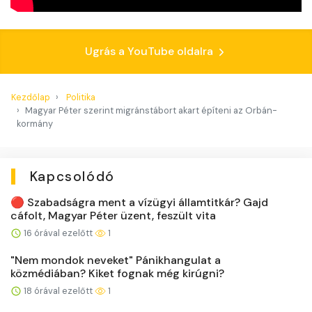
Ugrás a YouTube oldalra
Kezdőlap
Politika
Magyar Péter szerint migránstábort akart építeni az Orbán-
kormány
Kapcsolódó
🔴 Szabadságra ment a vízügyi államtitkár? Gajd
cáfolt, Magyar Péter üzent, feszült vita
16 órával ezelőtt
1
"Nem mondok neveket" Pánikhangulat a
közmédiában? Kiket fognak még kirúgni?
18 órával ezelőtt
1