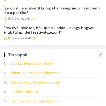
Így dönti le a lábáról Európát a hőségriadó: miért nem
lép a politika?
15 órával ezelőtt
1
Fesztivál-kisokos, hőkupola kiadás – avagy hogyan
éljük túl az idei fesztiválszezont?
13 órával ezelőtt
1
🔗
Társlapok
1.
Bővebb információk, cikkek
2.
Fórum közösség, beszélgetések
3.
Online cikkek, blogbejegyzések
4.
A hálózat főoldala
5.
Legfrissebb hírek, újdonságok