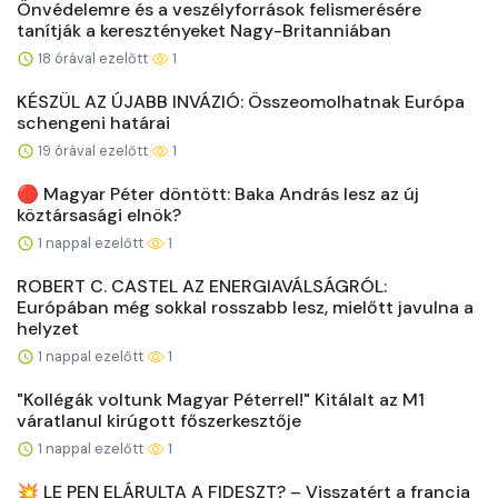
Önvédelemre és a veszélyforrások felismerésére
tanítják a keresztényeket Nagy-Britanniában
18 órával ezelőtt
1
KÉSZÜL AZ ÚJABB INVÁZIÓ: Összeomolhatnak Európa
schengeni határai
19 órával ezelőtt
1
🔴 Magyar Péter döntött: Baka András lesz az új
köztársasági elnök?
1 nappal ezelőtt
1
ROBERT C. CASTEL AZ ENERGIAVÁLSÁGRÓL:
Európában még sokkal rosszabb lesz, mielőtt javulna a
helyzet
1 nappal ezelőtt
1
"Kollégák voltunk Magyar Péterrel!" Kitálalt az M1
váratlanul kirúgott főszerkesztője
1 nappal ezelőtt
1
💥 LE PEN ELÁRULTA A FIDESZT? – Visszatért a francia