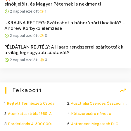
elnökjelölt, és Magyar Péternek is nekiment!
2 nappal ezelőtt
1
UKRAJNA RETTEG: Széteshet a háborúpárti koalíció? -
Andrew Korbyko elemzése
2 nappal ezelőtt
5
PÉLDÁTLAN REJTÉLY: A Haarp rendszerrel szárították ki
a világ legnagyobb sóstavát?
2 nappal ezelőtt
3
Felkapott
1.
Rejtett Természeti Csoda
2.
Ausztrália Csendes Összeomlása
3.
Atomkatasztrófa 1985: A
4.
Kétszeresére nőhet a
5.
Borderlands 4: 300.000+
6.
Astroneer: Megatech DLC